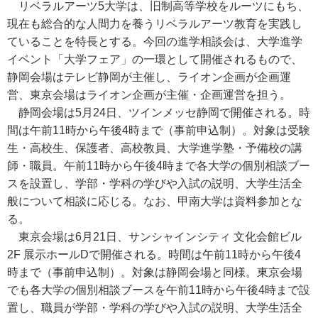
リベラルアーツ5大学は、旧制高等学校をルーツにもち、
現在も総合的な人間力を養うリベラルアーツ教育を実践し
ていることを特長とする。今回の進学相談会は、大学進学
イベント「大学フェア」の一環として開催されるもので、
静岡会場はテレビ静岡が主催し、ライオン企画が企画運
営、東京会場はライオン企画が主催・企画運営を担う。
静岡会場は5月24日、ツインメッセ静岡で開催される。時
間は午前11時から午後4時まで（事前申込制）。対象は受験
生・高校生、保護者、高校教員、大学進学塾・予備校の講
師・職員。午前11時から午後4時まで各大学の個別相談ブー
スを設置し、学部・学科の学びや入試の説明、大学生活全
般について相談に応じる。なお、甲南大学は資料参加とな
る。
東京会場は6月21日、サンシャインシティ 文化会館ビル
2F 展示ホールDで開催される。時間は午前11時から午後4
時まで（事前申込制）。対象は静岡会場と同様。東京会場
でも各大学の個別相談ブースを午前11時から午後4時まで設
置し、職員が学部・学科の学びや入試の説明、大学生活全