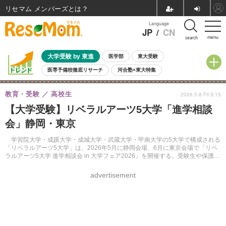
リセマム メンバーズ
Language
JP
/
CN
menu
search
大学受験 by 東進
医学部
東大受験
医専予備校徹底リサーチ
河合塾×東大特集
親子で考える大学選び
高校受験
中学受験
小学校受験
教育・受験
高校生
2026.5.8 Fri 9:15
共通テスト
夏休み
8月開催学校説明会・相談会
【大学受験】リベラルアーツ5大学「進学相談
8月開催イベント・WS
全国公立高校 過去問
人気記事
会」静岡・東京
自由研究教材（小学生向け）
自由研究教材（中学生向け）
ランキング
学習院大学・成蹊大学・成城大学・武蔵大学・甲南大学の5大学で構成される
「リベラルアーツ5大学」は、2026年5月に静岡会場、6月に東京会場で「リベ
ラルアーツ5大学 進学相談会 in 大学フェア2026」を開催する。受験生や保護
者、高校教員などを対象に、各大学の職員が入試制度や教育内容、学生生活に
ついて説明・相談に応じる。
advertisement