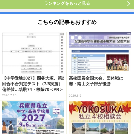
ランキングをもっと見る
こちらの記事もおすすめ
【中学受験2027】四谷大塚、第2
高校囲碁全国大会、団体戦は
回合不合判定テスト（7/5実施）
灘・南山女子部が優勝
偏差値…筑駒74・桜蔭70＜PR＞
2026.7.10
2026.8.5