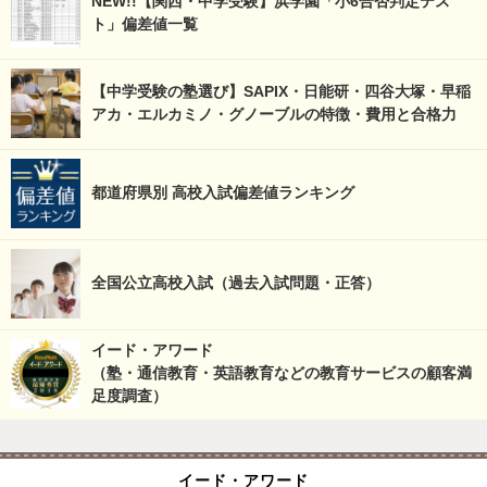
NEW!!【関西・中学受験】浜学園「小6合否判定テス
ト」偏差値一覧
【中学受験の塾選び】SAPIX・日能研・四谷大塚・早稲
アカ・エルカミノ・グノーブルの特徴・費用と合格力
都道府県別 高校入試偏差値ランキング
全国公立高校入試（過去入試問題・正答）
イード・アワード
（塾・通信教育・英語教育などの教育サービスの顧客満
足度調査）
イード・アワード