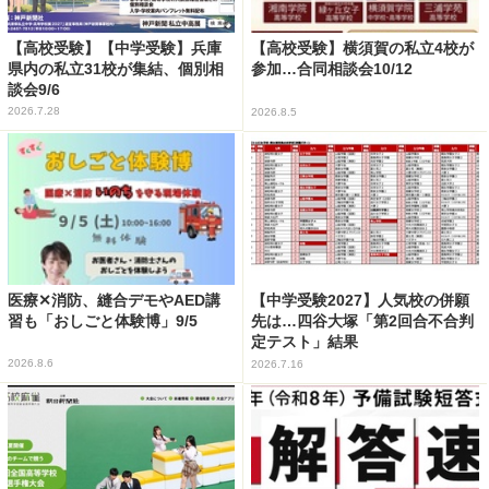
【高校受験】【中学受験】兵庫
【高校受験】横須賀の私立4校が
県内の私立31校が集結、個別相
参加…合同相談会10/12
談会9/6
2026.7.28
2026.8.5
医療✕消防、縫合デモやAED講
【中学受験2027】人気校の併願
習も「おしごと体験博」9/5
先は…四谷大塚「第2回合不合判
定テスト」結果
2026.8.6
2026.7.16