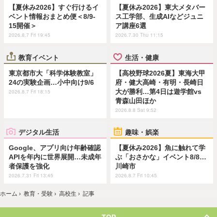
【夏休み2026】すぐ行けるイ
【夏休み2026】東大メタバー
ベント情報おまとめ便＜8/9-
ス工学部、生成AIなどジュニ
15開催＞
ア講座6選
2026.8.7 Fri 19:45
2026.7.30 Thu 11:15
教育イベント
生活・健康
東京都市大「科学体験教室」
【高校野球2026夏】東海大甲
24の実験企画…小中向け9/6
府・健大高崎・有明・長崎日
大が勝利…第4日は遊学館vs
2026.8.7 Fri 18:15
青森山田ほか
2026.8.8 Sat 9:52
デジタル生活
趣味・娯楽
Google、アプリ向け年齢確認
【夏休み2026】魚に触れて学
APIを年内に世界展開…未成年
ぶ「おさかな」イベント8/8…
者保護を強化
川崎市
2026.7.31 Fri 13:45
2026.8.7 Fri 10:45
ホーム
›
教育・受験
›
高校生
›
記事
TOP