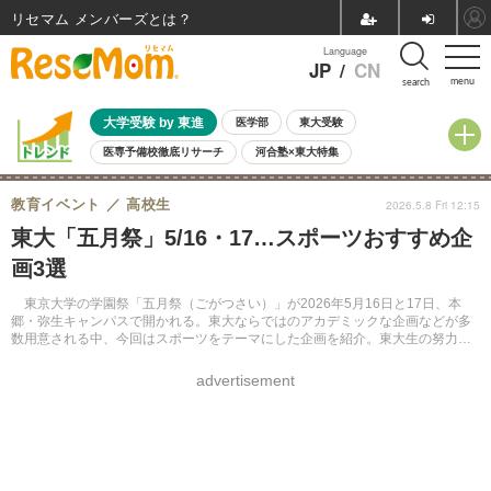
リセマム メンバーズ
Language
JP
/
CN
menu
search
大学受験 by 東進
医学部
東大受験
医専予備校徹底リサーチ
河合塾×東大特集
親子で考える大学選び
高校受験
中学受験
小学校受験
教育イベント
高校生
2026.5.8 Fri 12:15
共通テスト
夏休み
8月開催学校説明会・相談会
東大「五月祭」5/16・17…スポーツおすすめ企
8月開催イベント・WS
全国公立高校 過去問
人気記事
画3選
自由研究教材（小学生向け）
自由研究教材（中学生向け）
ランキング
東京大学の学園祭「五月祭（ごがつさい）」が2026年5月16日と17日、本
郷・弥生キャンパスで開かれる。東大ならではのアカデミックな企画などが多
数用意される中、今回はスポーツをテーマにした企画を紹介。東大生の努力や
伝統、奮闘が五月祭の舞台に溢れ出すという。
advertisement