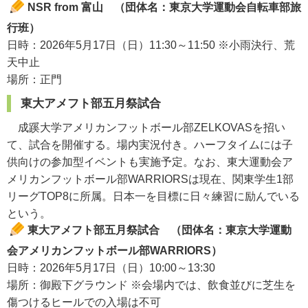
NSR from 富山 （団体名：東京大学運動会自転車部旅
行班）
日時：2026年5月17日（日）11:30～11:50 ※小雨決行、荒
天中止
場所：正門
東大アメフト部五月祭試合
成蹊大学アメリカンフットボール部ZELKOVASを招い
て、試合を開催する。場内実況付き。ハーフタイムには子
供向けの参加型イベントも実施予定。なお、東大運動会ア
メリカンフットボール部WARRIORSは現在、関東学生1部
リーグTOP8に所属。日本一を目標に日々練習に励んでいる
という。
東大アメフト部五月祭試合 （団体名：東京大学運動
会アメリカンフットボール部WARRIORS）
日時：2026年5月17日（日）10:00～13:30
場所：御殿下グラウンド ※会場内では、飲食並びに芝生を
傷つけるヒールでの入場は不可