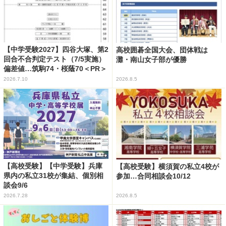
【中学受験2027】四谷大塚、第2
高校囲碁全国大会、団体戦は
回合不合判定テスト（7/5実施）
灘・南山女子部が優勝
偏差値…筑駒74・桜蔭70＜PR＞
2026.7.10
2026.8.5
【高校受験】【中学受験】兵庫
【高校受験】横須賀の私立4校が
県内の私立31校が集結、個別相
参加…合同相談会10/12
談会9/6
2026.7.28
2026.8.5