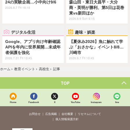
24の実験企画…小中向け9/6
森山田・東日大昌平・大分
商・英明が勝利、第5日は花巻
2026.8.7 Fri 18:15
東vs新田ほか
2026.8.9 Sun 9:15
デジタル生活
趣味・娯楽
Google、アプリ向け年齢確認
【夏休み2026】魚に触れて学
APIを年内に世界展開…未成年
ぶ「おさかな」イベント8/8…
者保護を強化
川崎市
2026.7.31 Fri 13:45
2026.8.7 Fri 10:45
ホーム
›
教育イベント
›
高校生
›
記事
TOP
Home
Facebook
X
YouTube
Instagram
line
お問合せ
広告掲載
会社概要
リセマムについて
個人情報保護方針