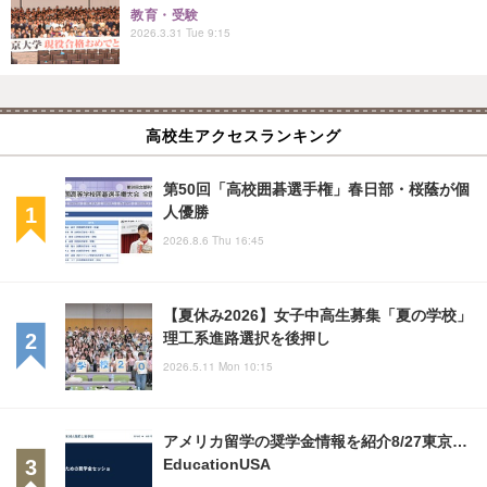
教育・受験
2026.3.31 Tue 9:15
高校生アクセスランキング
第50回「高校囲碁選手権」春日部・桜蔭が個
人優勝
2026.8.6 Thu 16:45
【夏休み2026】女子中高生募集「夏の学校」
理工系進路選択を後押し
2026.5.11 Mon 10:15
アメリカ留学の奨学金情報を紹介8/27東京…
EducationUSA