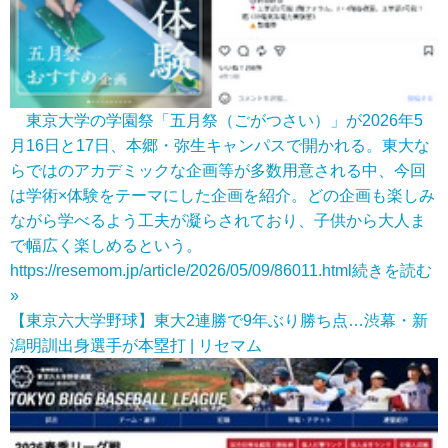
東京大学の学園祭「五月祭（ごがつさい）」が2026年5
月16日と17日、本郷・弥生キャンパスで開かれる。東大な
らではのアカデミックな企画等が多数用意される中、今回
は学術×体験をテーマにした企画を紹介。どの企画も楽しみ
ながら学べるよう工夫が凝らされており、子供から大人ま
で幅広く楽しめるという。
https://resemom.jp/article/2026/05/09/86011.html
続きを読む
»
【東京六大学野球】東大2連勝で9年ぶり勝ち点…渋幕・新
潟明訓出身選手が本塁打 | リセマム