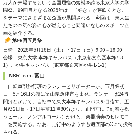
万人が来場するという全国屈指の規模を誇る東京大学の学
園祭。99回目となる2026年は「『好き』が芽吹くとき。」
をテーマにさまざまな企画が展開される。今回は、東大生
たちの本気の姿に心が燃えること間違いなしのスポーツ企
画を紹介する。
第99回五月祭
日時：2026年5月16日（土）・17日（日）9:00～18:00
会場：東京大学 本郷キャンパス（東京都文京区本郷7-3-
1）、弥生キャンパス（東京都文京区弥生1-1-1）
NSR from 富山
自転車部旅行班のランナーとサポーターが、五月祭初
日・5月16日の朝に富山県魚津市を出発。ランナーは24時
間ほどかけて、自転車で東大本郷キャンパスを目指す。五
月祭2日目・17日午前11時30分より、正門前にて到着を祝
うビール（ノンアルコール）かけと、楽器演奏のセレモニ
ーを実施する。なお、走行中のようすも適宜部のXにて投稿
される。