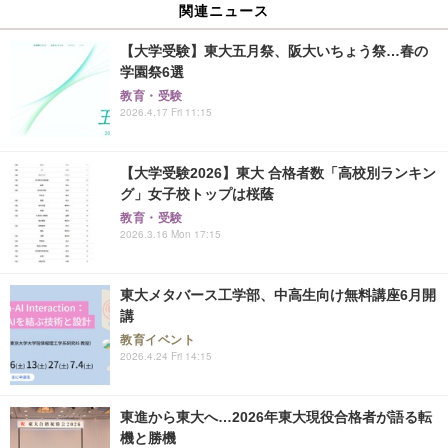
関連ニュース
【大学受験】東大五月祭、阪大いちょう祭…春の
学園祭6選
教育・受験
2026.4.17 Fri 11:15
【大学受験2026】東大 合格者数「高校別ランキン
グ」女子校トップは桜蔭
教育・受験
2026.3.16 Mon 17:15
東大メタバース工学部、中高生向け無料講座6月開
講
教育イベント
2026.4.24 Fri 14:15
東進から東大へ…2026年東大現役合格者が語る転
機と勝機