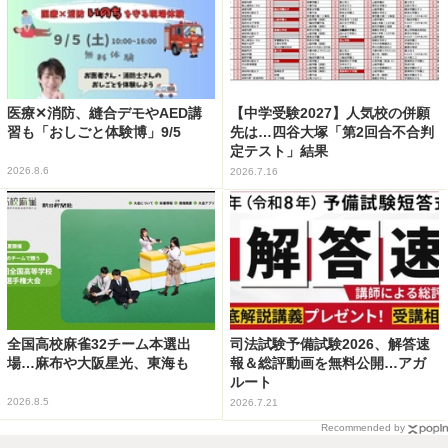
医療✕消防、縫合デモやAED講
【中学受験2027】人気校の併願
習も「おしごと体験博」9/5
先は…四谷大塚「第2回合不合判
定テスト」結果
2026.8.6
2026.7.16
全国高校麻雀32チーム本選出
司法試験予備試験2026、解答速
場…麻布や大阪星光、東海も
報＆総評動画を無料公開…アガ
ルート
2026.8.5
2026.7.21
Recommended by