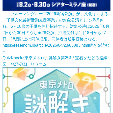
「ブルーマングループ2026新宿公演」が、文化庁による
「子供文化芸術活動支援事業」の対象公演として採択さ
れ、6～18歳の子供を無料招待する。対象公演は2026年8月
2日から30日のうち全28公演。抽選受付は4月18日から27
日。18歳以上の同伴必須、同伴者は通常価格となる。
https://resemom.jp/article/2026/04/23/85883.html
続きを読む
»
QuizKnock×東京メトロ、謎解き第2弾「宝石をたどる路線
図」4/27-7/31 | リセマム