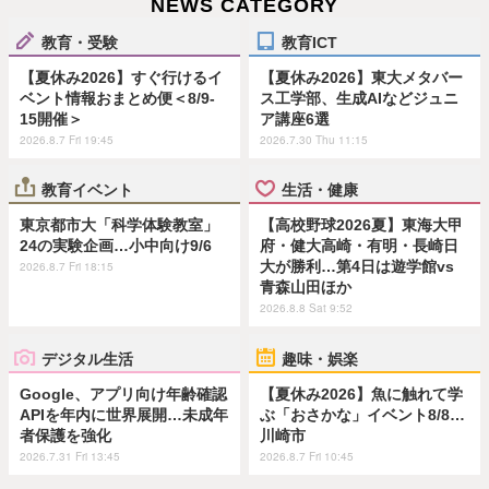
NEWS CATEGORY
教育・受験
教育ICT
【夏休み2026】すぐ行けるイ
【夏休み2026】東大メタバー
ベント情報おまとめ便＜8/9-
ス工学部、生成AIなどジュニ
15開催＞
ア講座6選
2026.8.7 Fri 19:45
2026.7.30 Thu 11:15
教育イベント
生活・健康
東京都市大「科学体験教室」
【高校野球2026夏】東海大甲
24の実験企画…小中向け9/6
府・健大高崎・有明・長崎日
大が勝利…第4日は遊学館vs
2026.8.7 Fri 18:15
青森山田ほか
2026.8.8 Sat 9:52
デジタル生活
趣味・娯楽
Google、アプリ向け年齢確認
【夏休み2026】魚に触れて学
APIを年内に世界展開…未成年
ぶ「おさかな」イベント8/8…
者保護を強化
川崎市
2026.7.31 Fri 13:45
2026.8.7 Fri 10:45