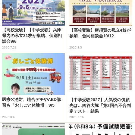
【高校受験】【中学受験】兵庫
【高校受験】横須賀の私立4校が
県内の私立31校が集結、個別相
参加…合同相談会10/12
談会9/6
2026.7.28
2026.8.5
医療✕消防、縫合デモやAED講
【中学受験2027】人気校の併願
習も「おしごと体験博」9/5
先は…四谷大塚「第2回合不合判
定テスト」結果
2026.8.6
2026.7.16