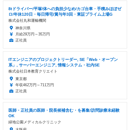
8tドライバー/平塚/体への負担少なめ/カゴ台車・手積みほぼゼ
ロ/年休120日・毎日帰宅/賞与年3回・東証プライム上場G
株式会社丸和運輸機関
神奈川県
月給29万円～35万円
正社員
ITエンジニアのプロジェクトリーダー, SE「Web・オープン
系」, サーバーエンジニア, 情報システム・社内SE
株式会社日本教育クリエイト
東京都
年収462万円～711万円
正社員
医師・正社員の医師・院長候補含む・を募集!訪問診療未経験
OK
緑地公園メディカルクリニック
大阪府