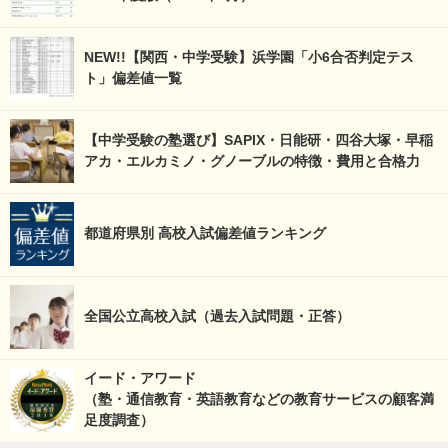
NEW!!【関西・中学受験】浜学園「小6合否判定テス
ト」偏差値一覧
【中学受験の塾選び】SAPIX・日能研・四谷大塚・早稲
アカ・エルカミノ・グノーブルの特徴・費用と合格力
都道府県別 高校入試偏差値ランキング
全国公立高校入試（過去入試問題・正答）
イード・アワード
（塾・通信教育・英語教育などの教育サービスの顧客満
足度調査）