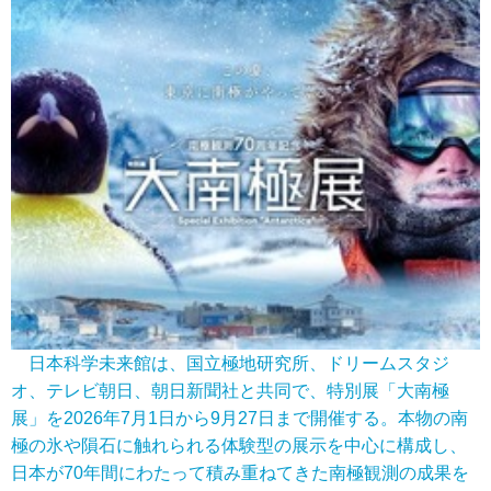
日本科学未来館は、国立極地研究所、ドリームスタジ
オ、テレビ朝日、朝日新聞社と共同で、特別展「大南極
展」を2026年7月1日から9月27日まで開催する。本物の南
極の氷や隕石に触れられる体験型の展示を中心に構成し、
日本が70年間にわたって積み重ねてきた南極観測の成果を