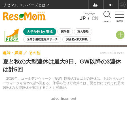
リセマム メンバーズ
Language
JP
/
CN
menu
search
大学受験 by 東進
医学部
東大受験
医専予備校徹底リサーチ
河合塾×東大特集
親子で考える大学選び
高校受験
中学受験
小学校受験
趣味・娯楽
その他
2026.5.8 Fri 15:15
共通テスト
夏休み
8月開催学校説明会・相談会
夏と秋の大型連休は最大9日、GW以降の3連休
8月開催イベント・WS
全国公立高校 過去問
人気記事
は計5回
自由研究教材（小学生向け）
自由研究教材（中学生向け）
ランキング
2026年、ゴールデンウィーク（GW）以降の3日以上の連休は、お盆やシルバ
ーウィークを含めて計5回ある。休暇の取り方次第では、夏と秋にそれぞれ最大
9連休の大型連休を実現することも可能だ。
advertisement