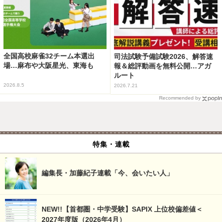
全国高校麻雀32チーム本選出
司法試験予備試験2026、解答速
場…麻布や大阪星光、東海も
報＆総評動画を無料公開…アガ
ルート
2026.8.5
2026.7.21
Recommended by
特集・連載
編集長・加藤紀子連載「今、会いたい人」
NEW!!【首都圏・中学受験】SAPIX 上位校偏差値＜
2027年度版（2026年4月）