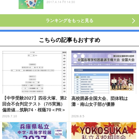
2017.4.14 Fri 14:30
ランキングをもっと見る
こちらの記事もおすすめ
【中学受験2027】四谷大塚、第2
高校囲碁全国大会、団体戦は
回合不合判定テスト（7/5実施）
灘・南山女子部が優勝
偏差値…筑駒74・桜蔭70＜PR＞
2026.7.10
2026.8.5