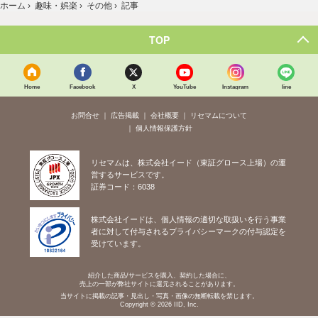
ホーム
›
趣味・娯楽
›
その他
›
記事
TOP
Home
Facebook
X
YouTube
Instagram
line
お問合せ
広告掲載
会社概要
リセマムについて
個人情報保護方針
リセマムは、株式会社イード（東証グロース上場）の運
営するサービスです。
証券コード：6038
株式会社イードは、個人情報の適切な取扱いを行う事業
者に対して付与されるプライバシーマークの付与認定を
受けています。
紹介した商品/サービスを購入、契約した場合に、
売上の一部が弊社サイトに還元されることがあります。
当サイトに掲載の記事・見出し・写真・画像の無断転載を禁じます。
Copyright © 2026 IID, Inc.