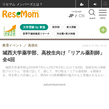
リセマム メンバーズ
Language
JP
/
CN
menu
search
大学受験 by 東進
医学部
東大受験
医専予備校徹底リサーチ
河合塾×東大特集
親子で考える大学選び
高校受験
中学受験
小学校受験
教育イベント
高校生
2026.5.14 Thu 19:15
共通テスト
夏休み
8月開催学校説明会・相談会
城西大学薬学部、高校生向け「リアル薬剤師」
8月開催イベント・WS
全国公立高校 過去問
人気記事
全4回
自由研究教材（小学生向け）
自由研究教材（中学生向け）
ランキング
城西大学薬学部は2026年7月から2027年3月にかけて全4回、高校生向け体験
型プログラム「現場で話して、感じて、学び取る！リアル薬剤師」を開催す
る。埼玉県との共催により、県内4つの医療機関の協力のもと実施されるもの
で、職場見学や現役薬剤師とのディスカッションを通じて病院薬剤師の仕事を
体感できる。
advertisement