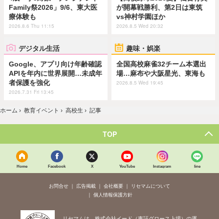
Family祭2026」9/6、東大医
が開幕戦勝利、第2日は東筑
療体験も
vs神村学園ほか
2026.8.6 Thu 11:15
2026.8.5 Wed 20:32
デジタル生活
趣味・娯楽
Google、アプリ向け年齢確認
全国高校麻雀32チーム本選出
APIを年内に世界展開…未成年
場…麻布や大阪星光、東海も
者保護を強化
2026.8.5 Wed 19:45
2026.7.31 Fri 13:45
ホーム
›
教育イベント
›
高校生
›
記事
TOP
Home
Facebook
X
YouTube
Instagram
line
お問合せ
広告掲載
会社概要
リセマムについて
個人情報保護方針
リセマムは、株式会社イード（東証グロース上場）の運