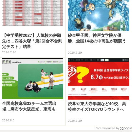
【中学受験2027】人気校の併願
砂金甲子園、神戸女学院が優
先は…四谷大塚「第2回合不合判
勝…全国14校の中高生が腕競う
定テスト」結果
2026.7.16
2026.7.29
全国高校麻雀32チーム本選出
渋幕や東大寺学園など40校、高
場…麻布や大阪星光、東海も
校生クイズTOKYOラウンドへ
2026.8.5
2026.7.29
Recommended by