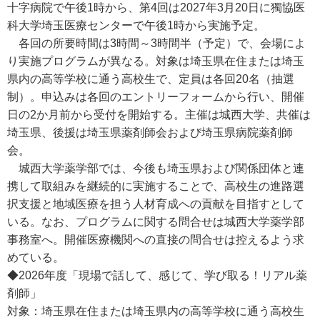
十字病院で午後1時から、第4回は2027年3月20日に獨協医
科大学埼玉医療センターで午後1時から実施予定。
各回の所要時間は3時間～3時間半（予定）で、会場によ
り実施プログラムが異なる。対象は埼玉県在住または埼玉
県内の高等学校に通う高校生で、定員は各回20名（抽選
制）。申込みは各回のエントリーフォームから行い、開催
日の2か月前から受付を開始する。主催は城西大学、共催は
埼玉県、後援は埼玉県薬剤師会および埼玉県病院薬剤師
会。
城西大学薬学部では、今後も埼玉県および関係団体と連
携して取組みを継続的に実施することで、高校生の進路選
択支援と地域医療を担う人材育成への貢献を目指すとして
いる。なお、プログラムに関する問合せは城西大学薬学部
事務室へ。開催医療機関への直接の問合せは控えるよう求
めている。
◆2026年度「現場で話して、感じて、学び取る！リアル薬
剤師」
対象：埼玉県在住または埼玉県内の高等学校に通う高校生