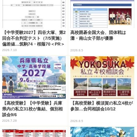
【中学受験2027】四谷大塚、第2
高校囲碁全国大会、団体戦は
回合不合判定テスト（7/5実施）
灘・南山女子部が優勝
偏差値…筑駒74・桜蔭70＜PR＞
2026.7.10
2026.8.5
【高校受験】【中学受験】兵庫
【高校受験】横須賀の私立4校が
県内の私立31校が集結、個別相
参加…合同相談会10/12
談会9/6
2026.7.28
2026.8.5