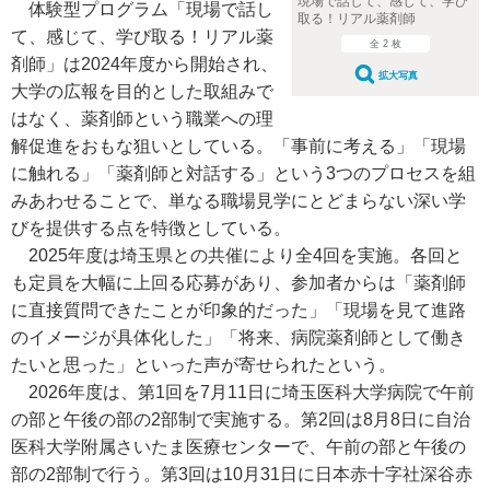
現場で話して、感じて、学び
体験型プログラム「現場で話し
取る！リアル薬剤師
て、感じて、学び取る！リアル薬
全 2 枚
剤師」は2024年度から開始され、
拡大写真
大学の広報を目的とした取組みで
はなく、薬剤師という職業への理
解促進をおもな狙いとしている。「事前に考える」「現場
に触れる」「薬剤師と対話する」という3つのプロセスを組
みあわせることで、単なる職場見学にとどまらない深い学
びを提供する点を特徴としている。
2025年度は埼玉県との共催により全4回を実施。各回と
も定員を大幅に上回る応募があり、参加者からは「薬剤師
に直接質問できたことが印象的だった」「現場を見て進路
のイメージが具体化した」「将来、病院薬剤師として働き
たいと思った」といった声が寄せられたという。
2026年度は、第1回を7月11日に埼玉医科大学病院で午前
の部と午後の部の2部制で実施する。第2回は8月8日に自治
医科大学附属さいたま医療センターで、午前の部と午後の
部の2部制で行う。第3回は10月31日に日本赤十字社深谷赤