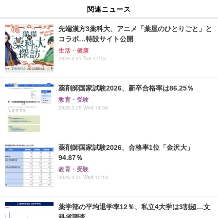
関連ニュース
先端漢方3薬科大、アニメ「薬屋のひとりごと」と
コラボ…特設サイト公開
生活・健康
2026.3.31 Tue 17:15
薬剤師国家試験2026、新卒合格率は86.25％
教育・受験
2026.3.25 Wed 14:38
薬剤師国家試験2026、合格率1位「金沢大」
94.87％
教育・受験
2026.3.25 Wed 15:18
薬学部の平均退学率12％、私立4大学は3割超…文
科省調査