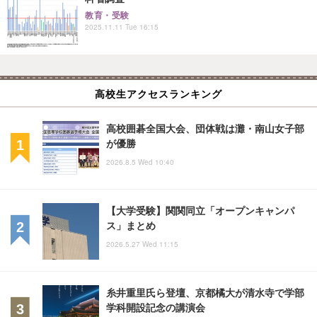
教育・受験
2025.11.11 Tue 16:15
高校生アクセスランキング
高校囲碁全国大会、団体戦は灘・南山女子部
が優勝
2026.8.5 Wed 10:40
【大学受験】関関同立「オープンキャンパ
ス」まとめ
2026.5.27 Wed 11:15
糸井重里氏ら登壇、京都橘大が清水寺で学部
学科開設記念の講演会