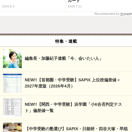
ルート
2026.8.5
2026.7.21
Recommended by
特集・連載
編集長・加藤紀子連載「今、会いたい人」
NEW!!【首都圏・中学受験】SAPIX 上位校偏差値＜
2027年度版（2026年4月）
NEW!!【関西・中学受験】浜学園「小6合否判定テス
ト」偏差値一覧
【中学受験の塾選び】SAPIX・日能研・四谷大塚・早稲