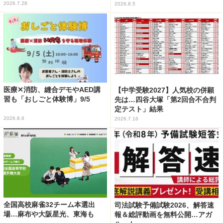
2026.7.28
2026.8.5
医療✕消防、縫合デモやAED講
【中学受験2027】人気校の併願
習も「おしごと体験博」9/5
先は…四谷大塚「第2回合不合判
定テスト」結果
2026.8.6
2026.7.16
全国高校麻雀32チーム本選出
司法試験予備試験2026、解答速
場…麻布や大阪星光、東海も
報＆総評動画を無料公開…アガ