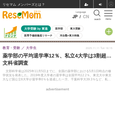
リセマム メンバーズ
Language
JP
/
CN
menu
search
大学受験 by 東進
医学部
東大受験
医専予備校徹底リサーチ
河合塾×東大特集
親子で考える大学選び
高校受験
中学受験
小学校受験
教育・受験
大学生
2025.11.11 Tue 16:15
共通テスト
夏休み
8月開催学校説明会・相談会
薬学部の平均退学率12％、私立4大学は3割超…
8月開催イベント・WS
全国公立高校 過去問
人気記事
文科省調査
自由研究教材（小学生向け）
自由研究教材（中学生向け）
ランキング
文部科学省は2025年11月5日までに、全国の薬学部における5月1日時点の修
学状況を発表した。2019年度入学者の退学率は全国平均12.2％。東北大や東京
大など国公立6大学が退学率0％を達成した一方、千葉科学大39.3％など、私立
4大学が退学率3割を超えた。
advertisement