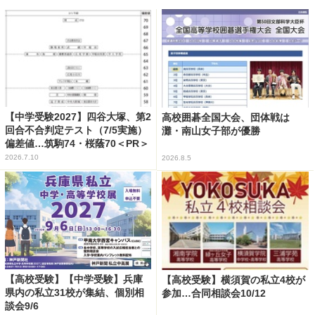
【中学受験2027】四谷大塚、第2
高校囲碁全国大会、団体戦は
回合不合判定テスト（7/5実施）
灘・南山女子部が優勝
偏差値…筑駒74・桜蔭70＜PR＞
2026.7.10
2026.8.5
【高校受験】【中学受験】兵庫
【高校受験】横須賀の私立4校が
県内の私立31校が集結、個別相
参加…合同相談会10/12
談会9/6