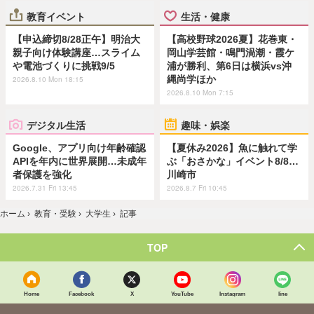
教育イベント
生活・健康
【申込締切8/28正午】明治大
【高校野球2026夏】花巻東・
親子向け体験講座…スライム
岡山学芸館・鳴門渦潮・霞ケ
や電池づくりに挑戦9/5
浦が勝利、第6日は横浜vs沖
縄尚学ほか
2026.8.10 Mon 18:15
2026.8.10 Mon 7:15
デジタル生活
趣味・娯楽
Google、アプリ向け年齢確認
【夏休み2026】魚に触れて学
APIを年内に世界展開…未成年
ぶ「おさかな」イベント8/8…
者保護を強化
川崎市
2026.7.31 Fri 13:45
2026.8.7 Fri 10:45
ホーム
›
教育・受験
›
大学生
›
記事
TOP
Home
Facebook
X
YouTube
Instagram
line