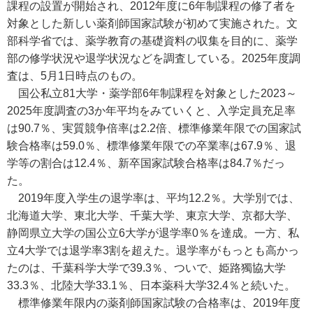
課程の設置が開始され、2012年度に6年制課程の修了者を
対象とした新しい薬剤師国家試験が初めて実施された。文
部科学省では、薬学教育の基礎資料の収集を目的に、薬学
部の修学状況や退学状況などを調査している。2025年度調
査は、5月1日時点のもの。
国公私立81大学・薬学部6年制課程を対象とした2023～
2025年度調査の3か年平均をみていくと、入学定員充足率
は90.7％、実質競争倍率は2.2倍、標準修業年限での国家試
験合格率は59.0％、標準修業年限での卒業率は67.9％、退
学等の割合は12.4％、新卒国家試験合格率は84.7％だっ
た。
2019年度入学生の退学率は、平均12.2％。大学別では、
北海道大学、東北大学、千葉大学、東京大学、京都大学、
静岡県立大学の国公立6大学が退学率0％を達成。一方、私
立4大学では退学率3割を超えた。退学率がもっとも高かっ
たのは、千葉科学大学で39.3％、ついで、姫路獨協大学
33.3％、北陸大学33.1％、日本薬科大学32.4％と続いた。
標準修業年限内の薬剤師国家試験の合格率は、2019年度