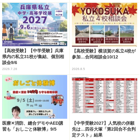
【高校受験】【中学受験】兵庫
【高校受験】横須賀の私立4校が
県内の私立31校が集結、個別相
参加…合同相談会10/12
談会9/6
2026.7.28
2026.8.5
医療✕消防、縫合デモやAED講
【中学受験2027】人気校の併願
習も「おしごと体験博」9/5
先は…四谷大塚「第2回合不合判
定テスト」結果