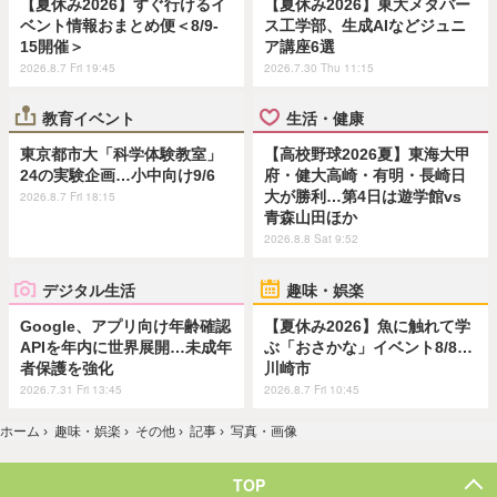
【夏休み2026】すぐ行けるイ
【夏休み2026】東大メタバー
ベント情報おまとめ便＜8/9-
ス工学部、生成AIなどジュニ
15開催＞
ア講座6選
2026.8.7 Fri 19:45
2026.7.30 Thu 11:15
教育イベント
生活・健康
東京都市大「科学体験教室」
【高校野球2026夏】東海大甲
24の実験企画…小中向け9/6
府・健大高崎・有明・長崎日
大が勝利…第4日は遊学館vs
2026.8.7 Fri 18:15
青森山田ほか
2026.8.8 Sat 9:52
デジタル生活
趣味・娯楽
Google、アプリ向け年齢確認
【夏休み2026】魚に触れて学
APIを年内に世界展開…未成年
ぶ「おさかな」イベント8/8…
者保護を強化
川崎市
2026.7.31 Fri 13:45
2026.8.7 Fri 10:45
ホーム
›
趣味・娯楽
›
その他
›
記事
›
写真・画像
TOP