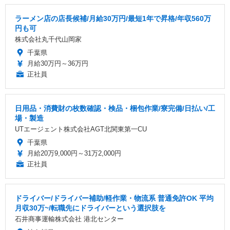
ラーメン店の店長候補/月給30万円/最短1年で昇格/年収560万
円も可
株式会社丸千代山岡家
千葉県
月給30万円～36万円
正社員
日用品・消費財の枚数確認・検品・梱包作業/寮完備/日払い/工
場・製造
UTエージェント株式会社AGT北関東第一CU
千葉県
月給20万9,000円～31万2,000円
正社員
ドライバー/ドライバー補助/軽作業・物流系 普通免許OK 平均
月収30万~/転職先にドライバーという選択肢を
石井商事運輸株式会社 港北センター