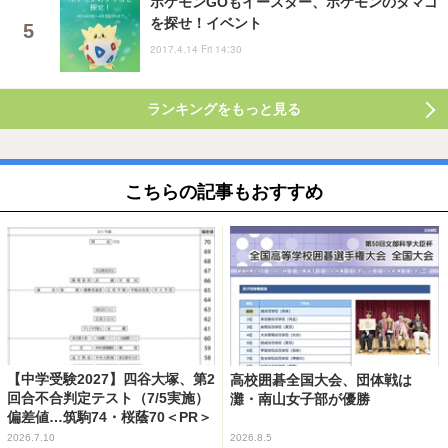
ポケモンGOもイースター、ポケモンのタマゴ
を探せ！イベント
2017.4.14 Fri 14:30
ランキングをもっと見る
こちらの記事もおすすめ
【中学受験2027】四谷大塚、第2
高校囲碁全国大会、団体戦は
回合不合判定テスト（7/5実施）
灘・南山女子部が優勝
偏差値…筑駒74・桜蔭70＜PR＞
2026.7.10
2026.8.5