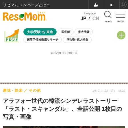
リセマム メンバーズ
Language
JP
/
CN
menu
search
大学受験 by 東進
医学部
東大受験
医専予備校徹底リサーチ
河合塾×東大特集
親子で考える大学選び
高校受験
中学受験
小学校受験
advertisement
共通テスト
夏休み
8月開催学校説明会・相談会
8月開催イベント・WS
全国公立高校 過去問
人気記事
自由研究教材（小学生向け）
自由研究教材（中学生向け）
ランキング
趣味・娯楽
その他
2010.11.22（月） 13:22
アラフォー世代の韓流シンデレラストーリー
「ラスト・スキャンダル」、全話公開 1枚目の
写真・画像