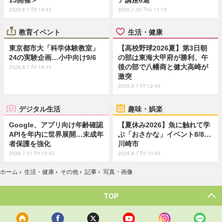
2026.8.7 Fri 19:45
2026.7.30 Thu 11:15
教育イベント
生活・健康
東京都市大「科学体験教室」
【高校野球2026夏】第3日朝
24の実験企画…小中向け9/6
の部は東海大甲府が勝利、午
後の部で八幡商と健大高崎が
2026.8.7 Fri 18:15
激突
2026.8.7 Fri 12:45
デジタル生活
趣味・娯楽
Google、アプリ向け年齢確認
【夏休み2026】魚に触れて学
APIを年内に世界展開…未成年
ぶ「おさかな」イベント8/8…
者保護を強化
川崎市
2026.7.31 Fri 13:45
2026.8.7 Fri 10:45
ホーム
›
生活・健康
›
その他
›
記事
›
写真・画像
TOP