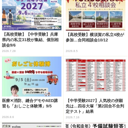
【高校受験】【中学受験】兵庫
【高校受験】横須賀の私立4校が
県内の私立31校が集結、個別相
参加…合同相談会10/12
談会9/6
2026.7.28
2026.8.5
医療✕消防、縫合デモやAED講
【中学受験2027】人気校の併願
習も「おしごと体験博」9/5
先は…四谷大塚「第2回合不合判
定テスト」結果
2026.8.6
2026.7.16