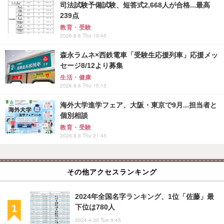
司法試験予備試験、短答式2,668人が合格...最高
239点
教育・受験
2026.8.6 Thu 19:45
森永ラムネ×西鉄電車「受験生応援列車」応援メッ
セージ8/12より募集
生活・健康
2026.8.6 Thu 15:15
海外大学進学フェア、大阪・東京で9月...担当者と
個別相談
教育・受験
2026.8.6 Thu 21:45
その他アクセスランキング
2024年全国名字ランキング、1位「佐藤」最
下位は780人
2024.4.30 Tue 9:45