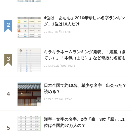
4位は「あちち」2016年珍しい名字ランキン
グ、1位は10人だけ
2016.9.16 Fri 16:45
キラキラネームランキング発表、「姫星（き
てぃ）」「本気（まじ）」など奇抜な名前も
2013.10.23 Wed 16:18
日本全国で約10名、希少な名字 出会った？
読める？
2025.5.27 Tue 17:45
漢字一文字の名字、2位「森」3位「原」…1
位は全国約57万人の？