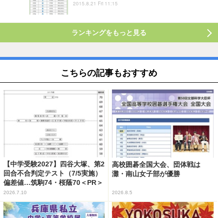
2015.8.21 Fri 11:15
ランキングをもっと見る
こちらの記事もおすすめ
【中学受験2027】四谷大塚、第2
高校囲碁全国大会、団体戦は
回合不合判定テスト（7/5実施）
灘・南山女子部が優勝
偏差値…筑駒74・桜蔭70＜PR＞
2026.7.10
2026.8.5