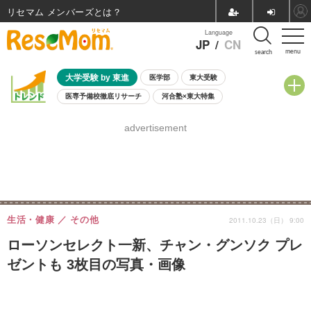
リセマム メンバーズ
Language
JP
/
CN
menu
search
大学受験 by 東進
医学部
東大受験
医専予備校徹底リサーチ
河合塾×東大特集
親子で考える大学選び
高校受験
中学受験
小学校受験
advertisement
共通テスト
夏休み
8月開催学校説明会・相談会
8月開催イベント・WS
全国公立高校 過去問
人気記事
自由研究教材（小学生向け）
自由研究教材（中学生向け）
ランキング
生活・健康
その他
2011.10.23（日） 9:00
ローソンセレクト一新、チャン・グンソク プレ
ゼントも 3枚目の写真・画像