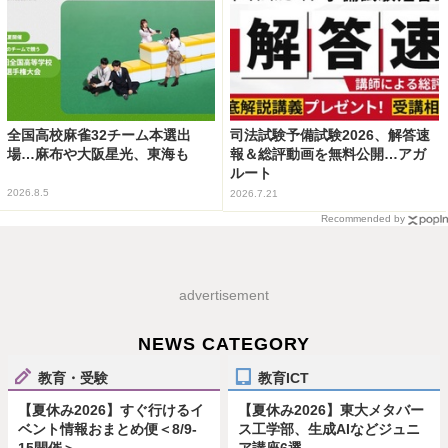
全国高校麻雀32チーム本選出
司法試験予備試験2026、解答速
場…麻布や大阪星光、東海も
報＆総評動画を無料公開…アガ
ルート
2026.8.5
2026.7.21
Recommended by
advertisement
NEWS CATEGORY
教育・受験
教育ICT
【夏休み2026】すぐ行けるイ
【夏休み2026】東大メタバー
ベント情報おまとめ便＜8/9-
ス工学部、生成AIなどジュニ
15開催＞
ア講座6選