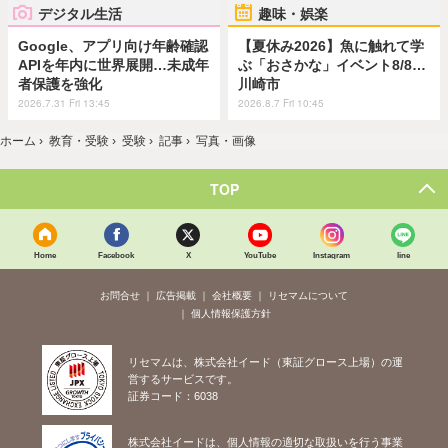
デジタル生活
趣味・娯楽
Google、アプリ向け年齢確認
【夏休み2026】魚に触れて学
APIを年内に世界展開…未成年
ぶ「おさかな」イベント8/8…
者保護を強化
川崎市
2026.7.31 Fri 13:45
2026.8.7 Fri 10:45
ホーム
›
教育・受験
›
受験
›
記事
›
写真・画像
TOP
Home
Facebook
X
YouTube
Instagram
line
お問合せ
広告掲載
会社概要
リセマムについて
個人情報保護方針
リセマムは、株式会社イード（東証グロース上場）の運
営するサービスです。
証券コード：6038
株式会社イードは、個人情報の適切な取扱いを行う事業