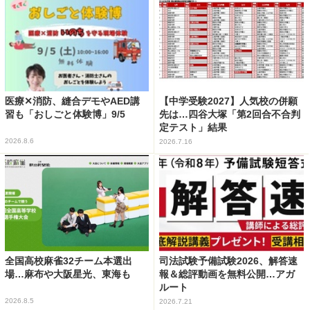
医療✕消防、縫合デモやAED講
【中学受験2027】人気校の併願
習も「おしごと体験博」9/5
先は…四谷大塚「第2回合不合判
定テスト」結果
2026.8.6
2026.7.16
全国高校麻雀32チーム本選出
司法試験予備試験2026、解答速
場…麻布や大阪星光、東海も
報＆総評動画を無料公開…アガ
ルート
2026.8.5
2026.7.21