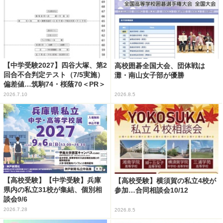
【中学受験2027】四谷大塚、第2
高校囲碁全国大会、団体戦は
回合不合判定テスト（7/5実施）
灘・南山女子部が優勝
偏差値…筑駒74・桜蔭70＜PR＞
2026.7.10
2026.8.5
【高校受験】【中学受験】兵庫
【高校受験】横須賀の私立4校が
県内の私立31校が集結、個別相
参加…合同相談会10/12
談会9/6
2026.7.28
2026.8.5