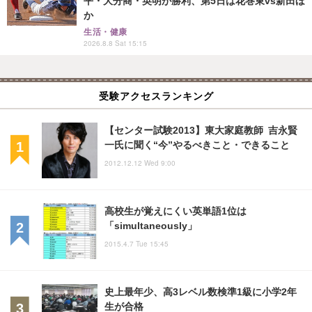
平・大分商・英明が勝利、第5日は花巻東vs新田ほ
か
生活・健康
2026.8.8 Sat 15:15
受験アクセスランキング
【センター試験2013】東大家庭教師 吉永賢
一氏に聞く“今”やるべきこと・できること
2012.12.12 Wed 9:00
高校生が覚えにくい英単語1位は
「simultaneously」
2015.4.7 Tue 15:45
史上最年少、高3レベル数検準1級に小学2年
生が合格