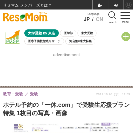
リセマム メンバーズ
Language
JP
/
CN
menu
search
大学受験 by 東進
医学部
東大受験
医専予備校徹底リサーチ
河合塾×東大特集
親子で考える大学選び
高校受験
中学受験
小学校受験
advertisement
共通テスト
夏休み
8月開催学校説明会・相談会
8月開催イベント・WS
全国公立高校 過去問
人気記事
自由研究教材（小学生向け）
自由研究教材（中学生向け）
ランキング
教育・受験
受験
2011.10.26（水） 11:53
ホテル予約の「一休.com」で受験生応援プラン
特集 1枚目の写真・画像