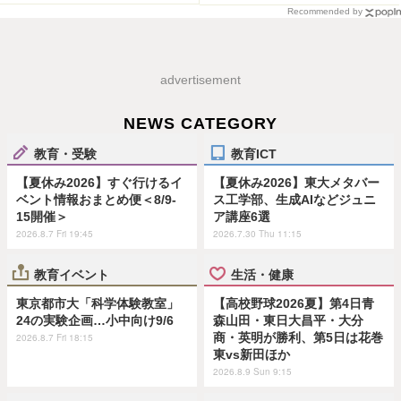
Recommended by
advertisement
NEWS CATEGORY
教育・受験
教育ICT
【夏休み2026】すぐ行けるイ
【夏休み2026】東大メタバー
ベント情報おまとめ便＜8/9-
ス工学部、生成AIなどジュニ
15開催＞
ア講座6選
2026.8.7 Fri 19:45
2026.7.30 Thu 11:15
教育イベント
生活・健康
東京都市大「科学体験教室」
【高校野球2026夏】第4日青
24の実験企画…小中向け9/6
森山田・東日大昌平・大分
商・英明が勝利、第5日は花巻
2026.8.7 Fri 18:15
東vs新田ほか
2026.8.9 Sun 9:15