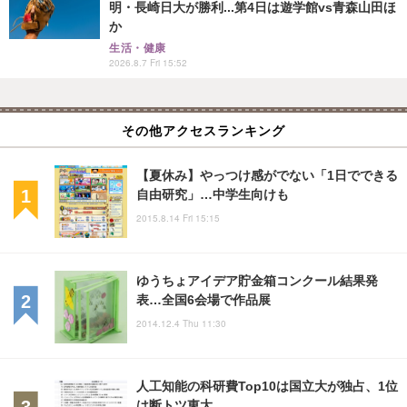
明・長崎日大が勝利...第4日は遊学館vs青森山田ほ
か
生活・健康
2026.8.7 Fri 15:52
その他アクセスランキング
【夏休み】やっつけ感がでない「1日でできる
自由研究」…中学生向けも
2015.8.14 Fri 15:15
ゆうちょアイデア貯金箱コンクール結果発
表…全国6会場で作品展
2014.12.4 Thu 11:30
人工知能の科研費Top10は国立大が独占、1位
は断トツ東大