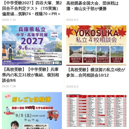
【中学受験2027】四谷大塚、第2
高校囲碁全国大会、団体戦は
回合不合判定テスト（7/5実施）
灘・南山女子部が優勝
偏差値…筑駒74・桜蔭70＜PR＞
2026.7.10
2026.8.5
【高校受験】【中学受験】兵庫
【高校受験】横須賀の私立4校が
県内の私立31校が集結、個別相
参加…合同相談会10/12
談会9/6
2026.7.28
2026.8.5