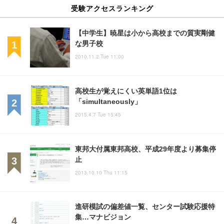
受験アクセスランキング
【中学生】暁星は小から高校までの質実剛健
な男子校
2010.11.2 Tue 11:00
高校生が覚えにくい英単語1位は
「simultaneously」
2015.4.7 Tue 15:45
東邦大付属東邦高校、平成29年度より募集停
止
2013.10.10 Thu 11:15
進研模試の偏差値一覧、センター試験応援特
集…マナビジョン