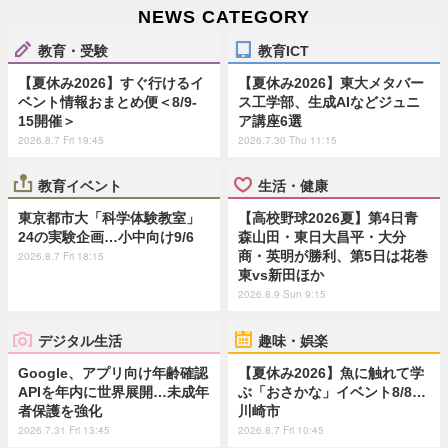
NEWS CATEGORY
教育・受験
教育ICT
【夏休み2026】すぐ行けるイ
【夏休み2026】東大メタバー
ベント情報おまとめ便＜8/9-
ス工学部、生成AIなどジュニ
15開催＞
ア講座6選
2026.8.7 Fri 19:45
2026.7.30 Thu 11:15
教育イベント
生活・健康
東京都市大「科学体験教室」
【高校野球2026夏】第4日青
24の実験企画…小中向け9/6
森山田・東日大昌平・大分
商・英明が勝利、第5日は花巻
2026.8.7 Fri 18:15
東vs新田ほか
2026.8.9 Sun 9:15
デジタル生活
趣味・娯楽
Google、アプリ向け年齢確認
【夏休み2026】魚に触れて学
APIを年内に世界展開…未成年
ぶ「おさかな」イベント8/8…
者保護を強化
川崎市
2026.7.31 Fri 13:45
2026.8.7 Fri 10:45