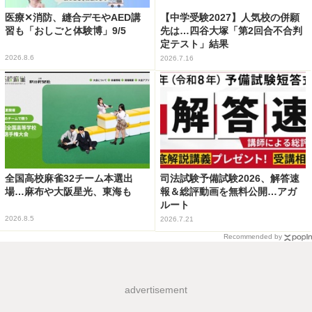
医療✕消防、縫合デモやAED講
【中学受験2027】人気校の併願
習も「おしごと体験博」9/5
先は…四谷大塚「第2回合不合判
定テスト」結果
2026.8.6
2026.7.16
全国高校麻雀32チーム本選出
司法試験予備試験2026、解答速
場…麻布や大阪星光、東海も
報＆総評動画を無料公開…アガ
ルート
2026.8.5
2026.7.21
Recommended by
advertisement