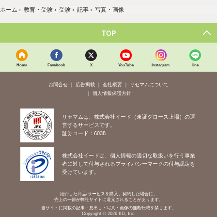
ホーム
›
教育・受験
›
受験
›
記事
›
写真・画像
TOP
Home
Facebook
X
YouTube
Instagram
line
お問合せ
広告掲載
会社概要
リセマムについて
個人情報保護方針
リセマムは、株式会社イード（東証グロース上場）の運
営するサービスです。
証券コード：6038
株式会社イードは、個人情報の適切な取扱いを行う事業
者に対して付与されるプライバシーマークの付与認定を
受けています。
紹介した商品/サービスを購入、契約した場合に、
売上の一部が弊社サイトに還元されることがあります。
当サイトに掲載の記事・見出し・写真・画像の無断転載を禁じます。
Copyright © 2026 IID, Inc.