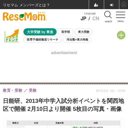
リセマム メンバーズ
Language
JP
/
CN
menu
search
大学受験 by 東進
医学部
東大受験
医専予備校徹底リサーチ
河合塾×東大特集
親子で考える大学選び
高校受験
中学受験
小学校受験
advertisement
共通テスト
夏休み
8月開催学校説明会・相談会
8月開催イベント・WS
全国公立高校 過去問
人気記事
自由研究教材（小学生向け）
自由研究教材（中学生向け）
ランキング
教育・受験
受験
2013.2.6（水） 12:54
日能研、2013年中学入試分析イベントを関西地
区で開催 2月10日より開催 5枚目の写真・画像