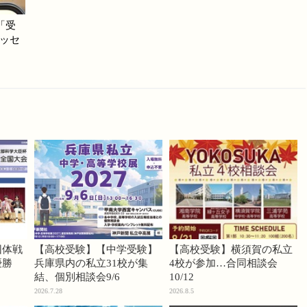
「受
ッセ
団体戦
【高校受験】【中学受験】
【高校受験】横須賀の私立
優勝
兵庫県内の私立31校が集
4校が参加…合同相談会
結、個別相談会9/6
10/12
2026.7.28
2026.8.5