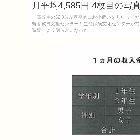
月平均4,585円 4枚目の写
高校生の52.9％が定期的にお小遣いをもらってお
費者教育支援センターと生命保険文化センターが共
調査」より明らかになった。