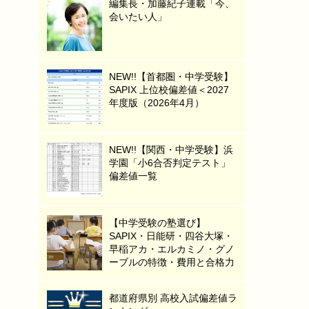
編集長・加藤紀子連載「今、
会いたい人」
NEW!!【首都圏・中学受験】
SAPIX 上位校偏差値＜2027
年度版（2026年4月）
NEW!!【関西・中学受験】浜
学園「小6合否判定テスト」
偏差値一覧
【中学受験の塾選び】
SAPIX・日能研・四谷大塚・
早稲アカ・エルカミノ・グノ
ーブルの特徴・費用と合格力
都道府県別 高校入試偏差値ラ