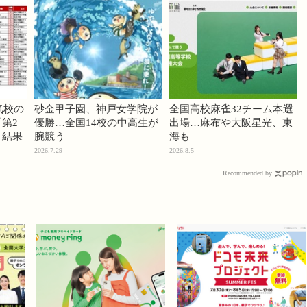
気校の
砂金甲子園、神戸女学院が
全国高校麻雀32チーム本選
第2
優勝…全国14校の中高生が
出場…麻布や大阪星光、東
」結果
腕競う
海も
2026.7.29
2026.8.5
Recommended by