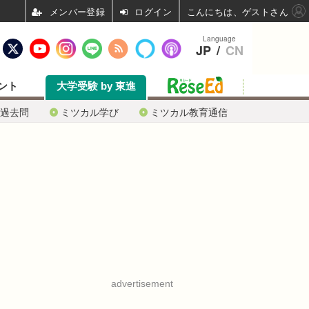
ログイン
こんにちは、ゲストさん
Language
JP
/
CN
ント
大学受験 by 東進
過去問
ミツカル学び
ミツカル教育通信
advertisement