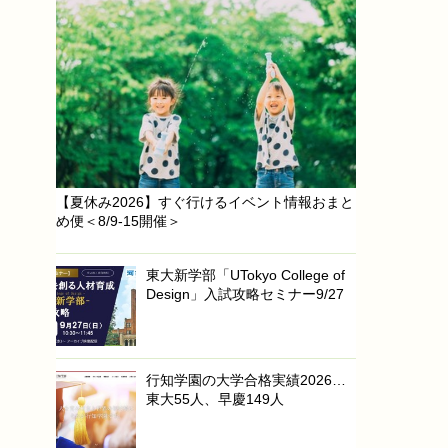
【夏休み2026】すぐ行けるイベント情報おまと
め便＜8/9-15開催＞
東大新学部「UTokyo College of
Design」入試攻略セミナー9/27
行知学園の大学合格実績2026…
東大55人、早慶149人