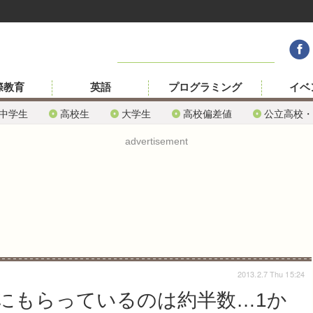
際教育
英語
プログラミング
イベ
中学生
高校生
大学生
高校偏差値
公立高校・
advertisement
2013.2.7 Thu 15:24
にもらっているのは約半数…1か