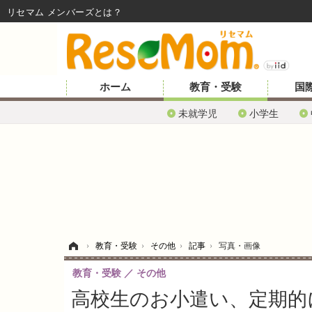
リセマム メンバーズ
ホーム
教育・受験
国
未就学児
小学生
ホーム
›
教育・受験
›
その他
›
記事
›
写真・画像
教育・受験
その他
高校生のお小遣い、定期的