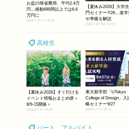
お盆の帰省費用、平均2.4万
【夏休み2026】大学
円…移動6時間以上では6.6
門セミナー7/26…進
万円に
や準備を解説
2026.7.31 Fri 15:15
2026.7.21 Tue 13:15
高校生
東大新学部「UTokyo
【夏休み2026】すぐ行ける
College of Design」
イベント情報おまとめ便＜
略セミナー9/27
8/9-15開催＞
2026.8.7 Fri 19:15
2026.8.7 Fri 19:45
パート アルバイト