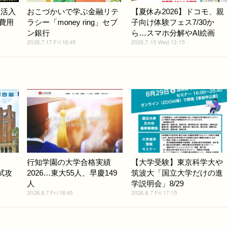
生活入
おこづかいで学ぶ金融リテ
【夏休み2026】ドコモ、親
学費用
ラシー「money ring」セブ
子向け体験フェス7/30か
ン銀行
ら…スマホ分解やAI絵画
2026.7.17 Fri 16:45
2026.7.15 Wed 13:15
行知学園の大学合格実績
【大学受験】東京科学大や
入試攻
2026…東大55人、早慶149
筑波大「国立大学だけの進
人
学説明会」8/29
2026.8.7 Fri 18:45
2026.8.7 Fri 17:15