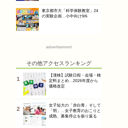
東京都市大「科学体験教室」24
の実験企画…小中向け9/6
advertisement
その他アクセスランキング
【漢検】試験日程・会場・検
定料まとめ…2026年度から
価格改定
女子短大の「赤白青」そして
「明」…女子教育のおこりと
成熟、募集停止を振り返る