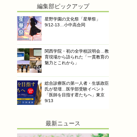
編集部ピックアップ
星野学園の文化祭「星華祭」
9/12-13…小中高合同
関西学院・初の全学校説明会…教
育現場から語られた「一貫教育の
魅力とこれから」
総合診療医の第一人者・生坂政臣
氏が登壇…医学部受験イベント
「医師を目指す君たちへ」東京
9/13
最新ニュース