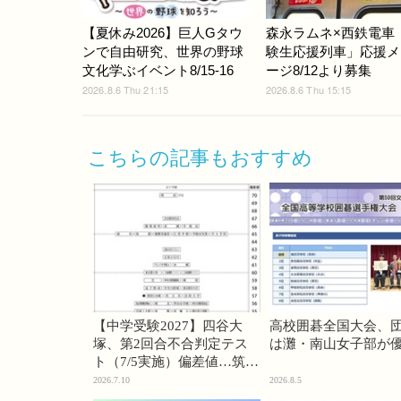
【夏休み2026】巨人Gタウ
森永ラムネ×西鉄電車
ンで自由研究、世界の野球
験生応援列車」応援メ
文化学ぶイベント8/15-16
ージ8/12より募集
2026.8.6 Thu 21:15
2026.8.6 Thu 15:15
こちらの記事もおすすめ
【中学受験2027】四谷大
高校囲碁全国大会、
塚、第2回合不合判定テス
は灘・南山女子部が
ト（7/5実施）偏差値…筑駒
74・桜蔭70＜PR＞
2026.7.10
2026.8.5