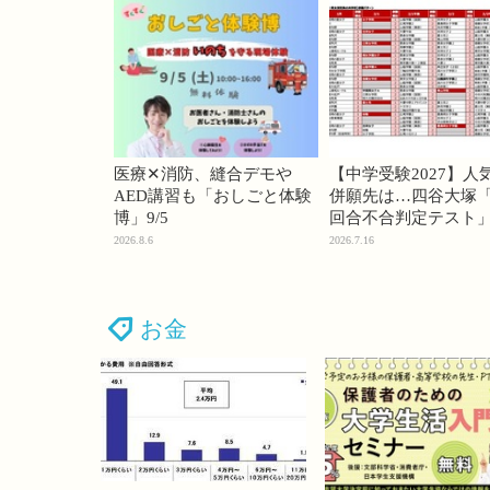
医療✕消防、縫合デモや
【中学受験2027】人
AED講習も「おしごと体験
併願先は…四谷大塚「
博」9/5
回合不合判定テスト
2026.8.6
2026.7.16
お金