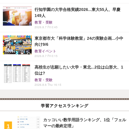
行知学園の大学合格実績2026...東大55人、早慶
149人
教育・受験
2026.8.7 Fri 0:45
東京都市大「科学体験教室」24の実験企画...小中
向け9/6
教育イベント
2026.8.7 Fri 0:15
高校生が志願したい大学・東北...2位は山形大、1
位は?
教育・受験
2026.8.6 Thu 16:15
学習アクセスランキング
カッコいい数学用語ランキング、1位「フェル
マーの最終定理」