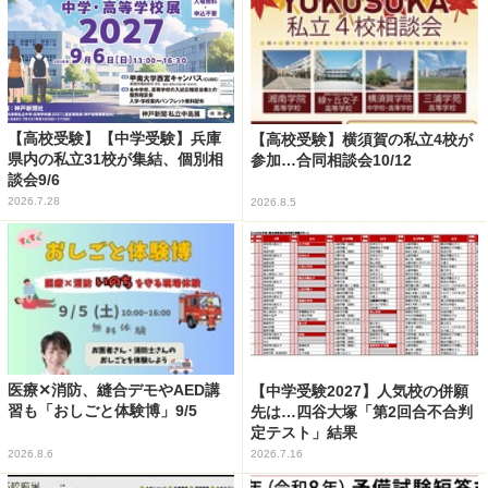
【高校受験】【中学受験】兵庫
【高校受験】横須賀の私立4校が
県内の私立31校が集結、個別相
参加…合同相談会10/12
談会9/6
2026.7.28
2026.8.5
医療✕消防、縫合デモやAED講
【中学受験2027】人気校の併願
習も「おしごと体験博」9/5
先は…四谷大塚「第2回合不合判
定テスト」結果
2026.8.6
2026.7.16