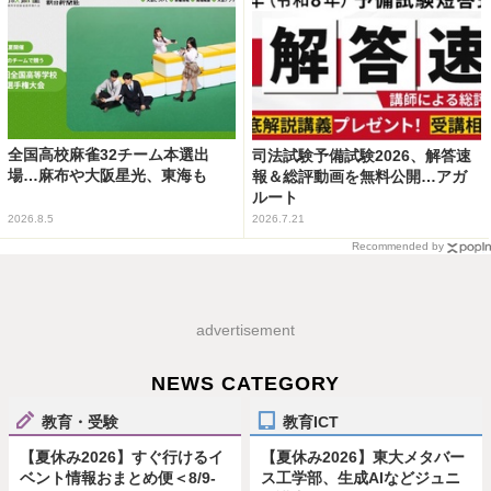
全国高校麻雀32チーム本選出
司法試験予備試験2026、解答速
場…麻布や大阪星光、東海も
報＆総評動画を無料公開…アガ
ルート
2026.8.5
2026.7.21
Recommended by
advertisement
NEWS CATEGORY
教育・受験
教育ICT
【夏休み2026】すぐ行けるイ
【夏休み2026】東大メタバー
ベント情報おまとめ便＜8/9-
ス工学部、生成AIなどジュニ