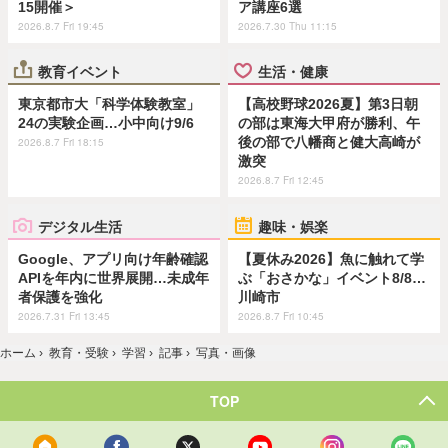
15開催＞
ア講座6選
2026.8.7 Fri 19:45
2026.7.30 Thu 11:15
教育イベント
生活・健康
東京都市大「科学体験教室」
【高校野球2026夏】第3日朝
24の実験企画…小中向け9/6
の部は東海大甲府が勝利、午
後の部で八幡商と健大高崎が
2026.8.7 Fri 18:15
激突
2026.8.7 Fri 12:45
デジタル生活
趣味・娯楽
Google、アプリ向け年齢確認
【夏休み2026】魚に触れて学
APIを年内に世界展開…未成年
ぶ「おさかな」イベント8/8…
者保護を強化
川崎市
2026.7.31 Fri 13:45
2026.8.7 Fri 10:45
ホーム
›
教育・受験
›
学習
›
記事
›
写真・画像
TOP