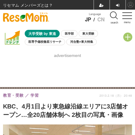
リセマム メンバーズ
Language
JP
/
CN
menu
search
大学受験 by 東進
医学部
東大受験
医専予備校徹底リサーチ
河合塾×東大特集
親子で考える大学選び
高校受験
中学受験
小学校受験
advertisement
共通テスト
夏休み
8月開催学校説明会・相談会
8月開催イベント・WS
全国公立高校 過去問
人気記事
自由研究教材（小学生向け）
自由研究教材（中学生向け）
ランキング
教育・受験
学習
2013.2.18（月） 20:48
KBC、4月1日より東急線沿線エリアに3店舗オ
ープン…全20店舗体制へ 2枚目の写真・画像