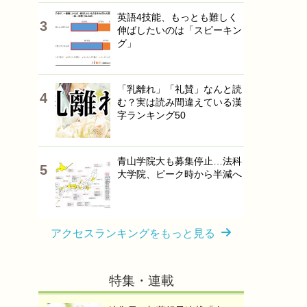
英語4技能、もっとも難しく
伸ばしたいのは「スピーキン
グ」
「乳離れ」「礼賛」なんと読
む？実は読み間違えている漢
字ランキング50
青山学院大も募集停止…法科
大学院、ピーク時から半減へ
アクセスランキングをもっと見る
特集・連載