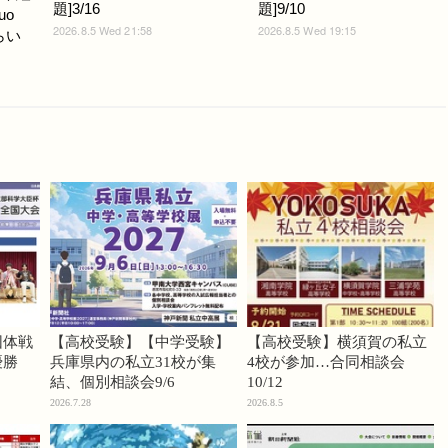
題]3/16
題]9/10
uo
2026.8.5 Wed 21:58
2026.8.5 Wed 19:15
らい
団体戦
【高校受験】【中学受験】
【高校受験】横須賀の私立
優勝
兵庫県内の私立31校が集
4校が参加…合同相談会
結、個別相談会9/6
10/12
2026.7.28
2026.8.5