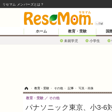
リセマム メンバーズ
ホーム
教育・受験
国
未就学児
小学生
ホーム
›
教育・受験
›
その他
›
記事
›
写真・画像
教育・受験
その他
パナソニック東京、小3-