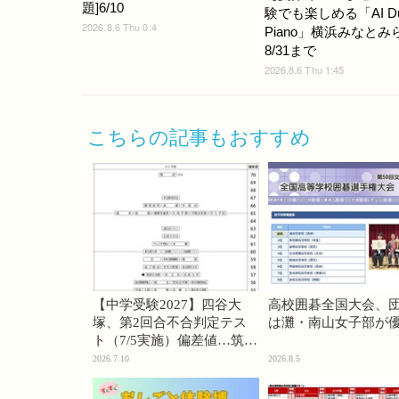
題]6/10
験でも楽しめる「AI D
2026.8.6 Thu 0:4
Piano」横浜みなとみ
8/31まで
2026.8.6 Thu 1:45
こちらの記事もおすすめ
【中学受験2027】四谷大
高校囲碁全国大会、
塚、第2回合不合判定テス
は灘・南山女子部が
ト（7/5実施）偏差値…筑駒
74・桜蔭70＜PR＞
2026.7.10
2026.8.5