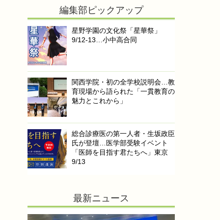
編集部ピックアップ
星野学園の文化祭「星華祭」
9/12-13…小中高合同
関西学院・初の全学校説明会…教
育現場から語られた「一貫教育の
魅力とこれから」
総合診療医の第一人者・生坂政臣
氏が登壇…医学部受験イベント
「医師を目指す君たちへ」東京
9/13
最新ニュース