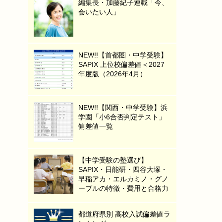
編集長・加藤紀子連載「今、
会いたい人」
NEW!!【首都圏・中学受験】
SAPIX 上位校偏差値＜2027
年度版（2026年4月）
NEW!!【関西・中学受験】浜
学園「小6合否判定テスト」
偏差値一覧
【中学受験の塾選び】
SAPIX・日能研・四谷大塚・
早稲アカ・エルカミノ・グノ
ーブルの特徴・費用と合格力
都道府県別 高校入試偏差値ラ