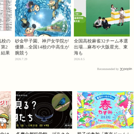
気校の
砂金甲子園、神戸女学院が
全国高校麻雀32チーム本選
第2
優勝…全国14校の中高生が
出場…麻布や大阪星光、東
」結果
腕競う
海も
2026.7.29
2026.8.5
Recommended by