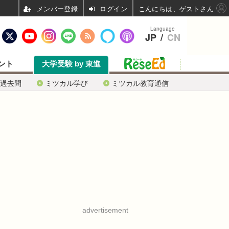
ログイン
こんにちは、ゲストさん
Language
JP
/
CN
ント
大学受験 by 東進
過去問
ミツカル学び
ミツカル教育通信
advertisement