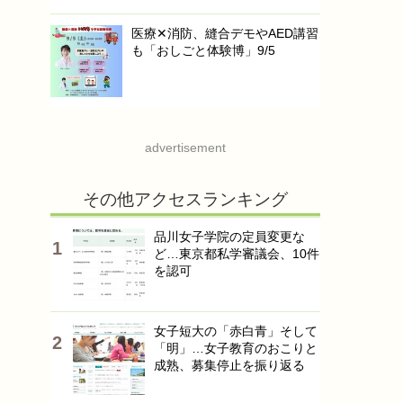
医療✕消防、縫合デモやAED講習
も「おしごと体験博」9/5
advertisement
その他アクセスランキング
品川女子学院の定員変更な
ど…東京都私学審議会、10件
を認可
女子短大の「赤白青」そして
「明」…女子教育のおこりと
成熟、募集停止を振り返る