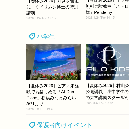
【春休み2026】小学
【春休み2026】好きを価値
無料実験教室「ストロ
に…ミドリムシ博士の特別
橋」Pendemy
講演
2026.3.24 Tue 10:15
2026.3.24 Tue 12:15
小学生
【夏休み2026】村山
【夏休み2026】ピアノ未経
公開講義、小中学生の
験でも楽しめる「AI Duo
の大学講義スクール9
Piano」横浜みなとみらい
2026.8.6 Thu 19:15
8/31まで
2026.8.6 Thu 19:45
保護者向けイベント