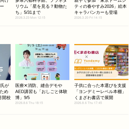
生向け
多摩六都科学館、プラネタ
親子で参加「東京ドームシ
ー
リウム「星を見る？動物た
ティの春やすみ2026」絵本
ち」5/31まで
キャラバンカーも登場
2026.3.23 Mon 12:15
2026.3.20 Fri 14:15
斉氏が
医療✕消防、縫合デモや
子供に合った本選びを支援
ため
AED講習も「おしごと体験
「ヨンデミーレベル本棚」
月開校
博」9/5
くまざわ書店で展開
2026.8.6 Thu 18:15
2026.8.6 Thu 17:45