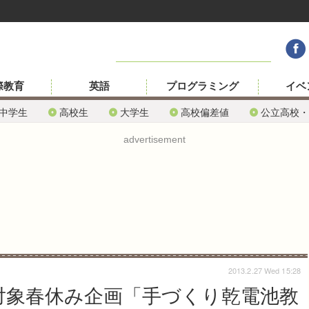
際教育
英語
プログラミング
イベ
中学生
高校生
大学生
高校偏差値
公立高校・
advertisement
2013.2.27 Wed 15:28
6対象春休み企画「手づくり乾電池教