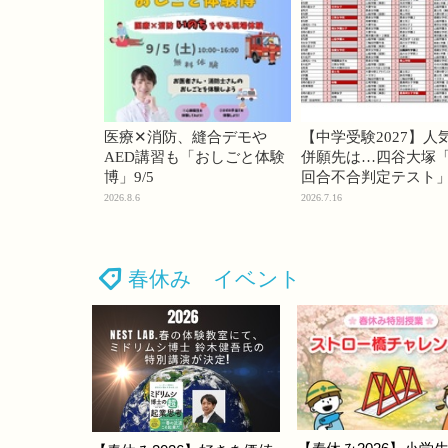
医療✕消防、縫合デモや
【中学受験2027】人
AED講習も「おしごと体験
併願先は…四谷大塚「
博」9/5
回合不合判定テスト
2026.8.6
2026.7.16
春休み イベント