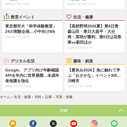
2026.8.7 Fri 19:45
2026.7.30 Thu 11:15
教育イベント
生活・健康
東京都市大「科学体験教室」
【高校野球2026夏】第4日青
24の実験企画…小中向け9/6
森山田・東日大昌平・大分
商・英明が勝利、第5日は花巻
2026.8.7 Fri 18:15
東vs新田ほか
2026.8.9 Sun 9:15
デジタル生活
趣味・娯楽
Google、アプリ向け年齢確認
【夏休み2026】魚に触れて学
APIを年内に世界展開…未成年
ぶ「おさかな」イベント8/8…
者保護を強化
川崎市
2026.7.31 Fri 13:45
2026.8.7 Fri 10:45
ホーム
›
生活・健康
›
衣料
›
記事
›
写真・画像
TOP