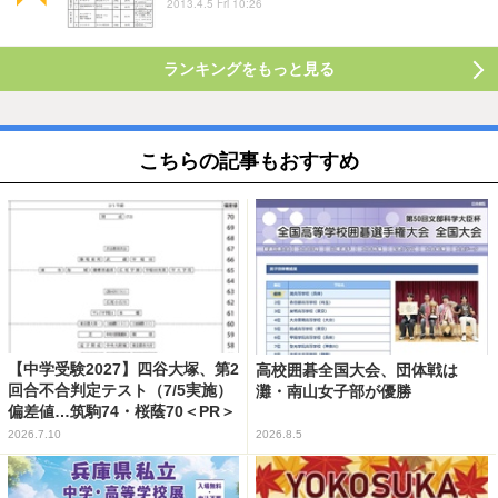
2013.4.5 Fri 10:26
ランキングをもっと見る
こちらの記事もおすすめ
【中学受験2027】四谷大塚、第2
高校囲碁全国大会、団体戦は
回合不合判定テスト（7/5実施）
灘・南山女子部が優勝
偏差値…筑駒74・桜蔭70＜PR＞
2026.7.10
2026.8.5