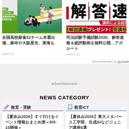
全国高校麻雀32チーム本選出
司法試験予備試験2026、解答速
場…麻布や大阪星光、東海も
報＆総評動画を無料公開…アガ
ルート
2026.8.5
2026.7.21
Recommended by
advertisement
NEWS CATEGORY
教育・受験
教育ICT
【夏休み2026】すぐ行けるイ
【夏休み2026】東大メタバー
ベント情報おまとめ便＜8/9-
ス工学部、生成AIなどジュニ
15開催＞
ア講座6選