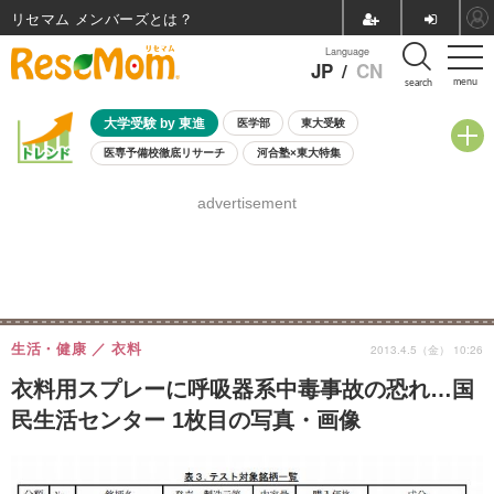
リセマム メンバーズ
Language
JP
/
CN
menu
search
大学受験 by 東進
医学部
東大受験
医専予備校徹底リサーチ
河合塾×東大特集
親子で考える大学選び
高校受験
中学受験
小学校受験
advertisement
共通テスト
夏休み
8月開催学校説明会・相談会
8月開催イベント・WS
全国公立高校 過去問
人気記事
自由研究教材（小学生向け）
自由研究教材（中学生向け）
ランキング
生活・健康
衣料
2013.4.5（金） 10:26
衣料用スプレーに呼吸器系中毒事故の恐れ…国
民生活センター 1枚目の写真・画像