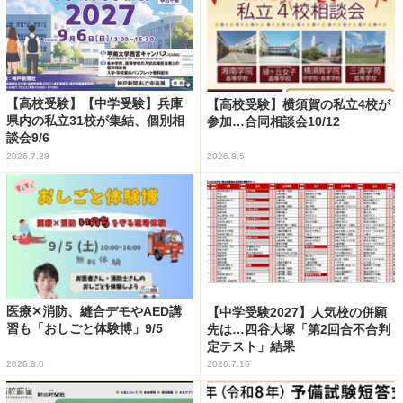
【高校受験】【中学受験】兵庫
【高校受験】横須賀の私立4校が
県内の私立31校が集結、個別相
参加…合同相談会10/12
談会9/6
2026.7.28
2026.8.5
医療✕消防、縫合デモやAED講
【中学受験2027】人気校の併願
習も「おしごと体験博」9/5
先は…四谷大塚「第2回合不合判
定テスト」結果
2026.8.6
2026.7.16