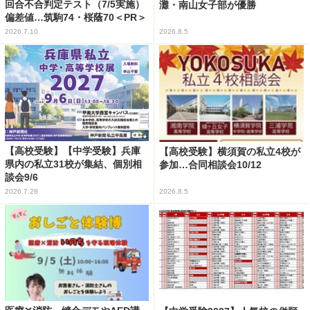
回合不合判定テスト（7/5実施）
灘・南山女子部が優勝
偏差値…筑駒74・桜蔭70＜PR＞
2026.7.10
2026.8.5
【高校受験】【中学受験】兵庫
【高校受験】横須賀の私立4校が
県内の私立31校が集結、個別相
参加…合同相談会10/12
談会9/6
2026.7.28
2026.8.5