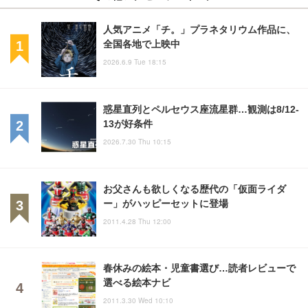
人気アニメ「チ。」プラネタリウム作品に、
全国各地で上映中
2026.6.9 Tue 18:15
惑星直列とペルセウス座流星群…観測は8/12-
13が好条件
2026.7.30 Thu 10:15
お父さんも欲しくなる歴代の「仮面ライダ
ー」がハッピーセットに登場
2011.4.28 Thu 12:00
春休みの絵本・児童書選び…読者レビューで
選べる絵本ナビ
2011.3.30 Wed 10:10