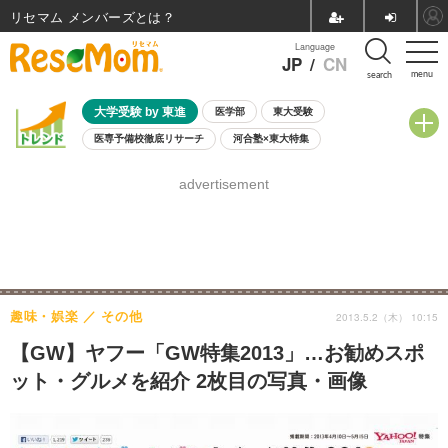
リセマム メンバーズ
Language
JP
/
CN
menu
search
大学受験 by 東進
医学部
東大受験
医専予備校徹底リサーチ
河合塾×東大特集
親子で考える大学選び
高校受験
中学受験
小学校受験
advertisement
共通テスト
夏休み
8月開催学校説明会・相談会
8月開催イベント・WS
全国公立高校 過去問
人気記事
自由研究教材（小学生向け）
自由研究教材（中学生向け）
ランキング
趣味・娯楽
その他
2013.5.2（木） 10:15
【GW】ヤフー「GW特集2013」…お勧めスポ
ット・グルメを紹介 2枚目の写真・画像