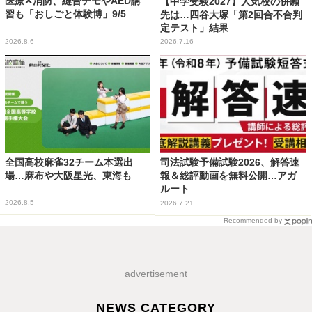
医療✕消防、縫合デモやAED講
【中学受験2027】人気校の併願
習も「おしごと体験博」9/5
先は…四谷大塚「第2回合不合判
定テスト」結果
2026.8.6
2026.7.16
全国高校麻雀32チーム本選出
司法試験予備試験2026、解答速
場…麻布や大阪星光、東海も
報＆総評動画を無料公開…アガ
ルート
2026.8.5
2026.7.21
Recommended by
advertisement
NEWS CATEGORY