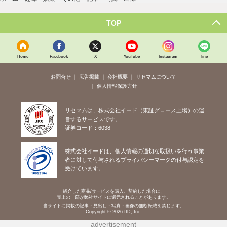
TOP
Home
Facebook
X
YouTube
Instagram
line
お問合せ
広告掲載
会社概要
リセマムについて
個人情報保護方針
リセマムは、株式会社イード（東証グロース上場）の運
営するサービスです。
証券コード：6038
株式会社イードは、個人情報の適切な取扱いを行う事業
者に対して付与されるプライバシーマークの付与認定を
受けています。
紹介した商品/サービスを購入、契約した場合に、
売上の一部が弊社サイトに還元されることがあります。
当サイトに掲載の記事・見出し・写真・画像の無断転載を禁じます。
Copyright © 2026 IID, Inc.
advertisement