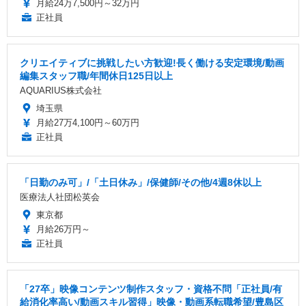
月給24万7,500円～32万円
正社員
クリエイティブに挑戦したい方歓迎!長く働ける安定環境/動画
編集スタッフ職/年間休日125日以上
AQUARIUS株式会社
埼玉県
月給27万4,100円～60万円
正社員
「日勤のみ可」/「土日休み」/保健師/その他/4週8休以上
医療法人社団松英会
東京都
月給26万円～
正社員
「27卒」映像コンテンツ制作スタッフ・資格不問「正社員/有
給消化率高い/動画スキル習得」映像・動画系転職希望/豊島区