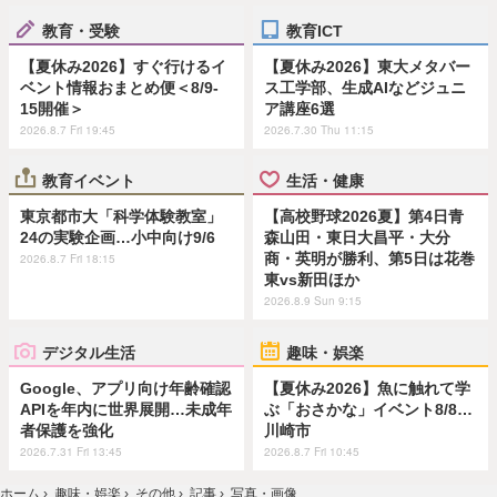
教育・受験
教育ICT
【夏休み2026】すぐ行けるイ
【夏休み2026】東大メタバー
ベント情報おまとめ便＜8/9-
ス工学部、生成AIなどジュニ
15開催＞
ア講座6選
2026.8.7 Fri 19:45
2026.7.30 Thu 11:15
教育イベント
生活・健康
東京都市大「科学体験教室」
【高校野球2026夏】第4日青
24の実験企画…小中向け9/6
森山田・東日大昌平・大分
商・英明が勝利、第5日は花巻
2026.8.7 Fri 18:15
東vs新田ほか
2026.8.9 Sun 9:15
デジタル生活
趣味・娯楽
Google、アプリ向け年齢確認
【夏休み2026】魚に触れて学
APIを年内に世界展開…未成年
ぶ「おさかな」イベント8/8…
者保護を強化
川崎市
2026.7.31 Fri 13:45
2026.8.7 Fri 10:45
ホーム
›
趣味・娯楽
›
その他
›
記事
›
写真・画像