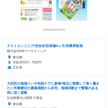
advertisement
テストエンジニア/完全在宅/研修6ヶ月/別業界歓迎
株式会社KMマーケティング
東京都
月給39万円～78万円
正社員
大田区の地域リハや包括ケアに参画!地元に密着して長く働き
たい作業療法士募集病院から在宅、地域活動まで愛着のある
街に深く貢献
社会医療法人財団 仁医会
東京都