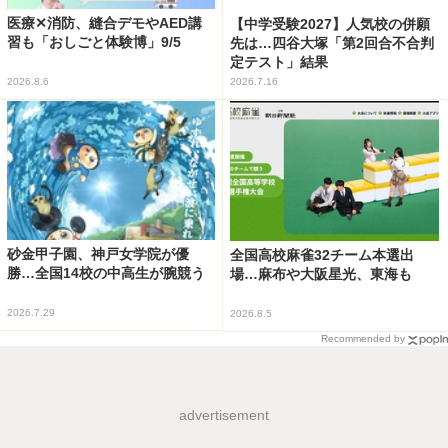
医療✕消防、縫合デモやAED講
【中学受験2027】人気校の併願
習も「おしごと体験博」9/5
先は…四谷大塚「第2回合不合判
定テスト」結果
2026.8.6
2026.7.16
砂金甲子園、神戸女学院が優
全国高校麻雀32チーム本選出
勝…全国14校の中高生が腕競う
場…麻布や大阪星光、東海も
2026.7.29
2026.8.5
Recommended by
advertisement