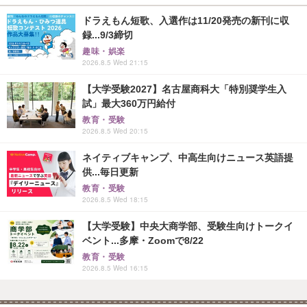
ドラえもん短歌、入選作は11/20発売の新刊に収
録...9/3締切
趣味・娯楽
2026.8.5 Wed 21:15
【大学受験2027】名古屋商科大「特別奨学生入
試」最大360万円給付
教育・受験
2026.8.5 Wed 20:15
ネイティブキャンプ、中高生向けニュース英語提
供...毎日更新
教育・受験
2026.8.5 Wed 18:15
【大学受験】中央大商学部、受験生向けトークイ
ベント...多摩・Zoomで8/22
教育・受験
2026.8.5 Wed 16:15