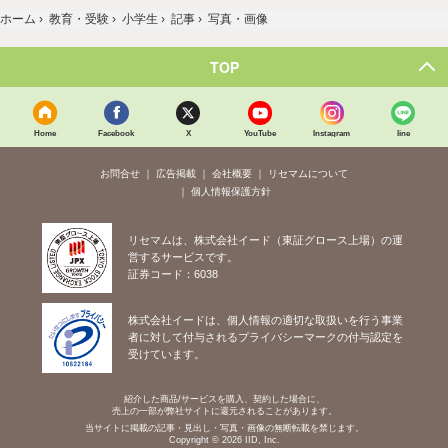
ホーム
›
教育・受験
›
小学生
›
記事
›
写真・画像
TOP
Home
Facebook
X
YouTube
Instagram
line
お問合せ
広告掲載
会社概要
リセマムについて
個人情報保護方針
リセマムは、株式会社イード（東証グロース上場）の運
営するサービスです。
証券コード：6038
株式会社イードは、個人情報の適切な取扱いを行う事業
者に対して付与されるプライバシーマークの付与認定を
受けています。
紹介した商品/サービスを購入、契約した場合に、
売上の一部が弊社サイトに還元されることがあります。
当サイトに掲載の記事・見出し・写真・画像の無断転載を禁じます。
Copyright © 2026 IID, Inc.