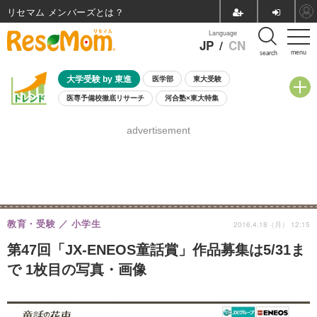
リセマム メンバーズ
Language
JP
/
CN
menu
search
大学受験 by 東進
医学部
東大受験
医専予備校徹底リサーチ
河合塾×東大特集
親子で考える大学選び
高校受験
中学受験
小学校受験
advertisement
共通テスト
夏休み
8月開催学校説明会・相談会
8月開催イベント・WS
全国公立高校 過去問
人気記事
自由研究教材（小学生向け）
自由研究教材（中学生向け）
ランキング
教育・受験
小学生
2016.4.18（月） 12:15
第47回「JX-ENEOS童話賞」作品募集は5/31ま
で 1枚目の写真・画像