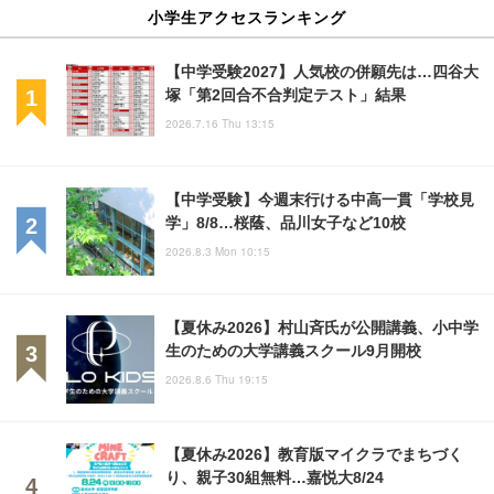
小学生アクセスランキング
【中学受験2027】人気校の併願先は…四谷大
塚「第2回合不合判定テスト」結果
2026.7.16 Thu 13:15
【中学受験】今週末行ける中高一貫「学校見
学」8/8…桜蔭、品川女子など10校
2026.8.3 Mon 10:15
【夏休み2026】村山斉氏が公開講義、小中学
生のための大学講義スクール9月開校
2026.8.6 Thu 19:15
【夏休み2026】教育版マイクラでまちづく
り、親子30組無料…嘉悦大8/24