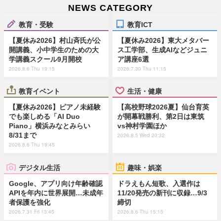
NEWS CATEGORY
教育・受験
教育ICT
【夏休み2026】村山斉氏が公
【夏休み2026】東大メタバー
開講義、小中学生のための大
ス工学部、生成AIなどジュニ
学講義スクール9月開校
ア講座6選
2026.8.6 Thu 19:15
2026.7.30 Thu 11:15
教育イベント
生活・健康
【夏休み2026】ピアノ未経験
【高校野球2026夏】仙台育英
でも楽しめる「AI Duo
が開幕戦勝利、第2日は東筑
Piano」横浜みなとみらい
vs神村学園ほか
8/31まで
2026.8.5 Wed 20:32
2026.8.6 Thu 19:45
デジタル生活
趣味・娯楽
Google、アプリ向け年齢確認
ドラえもん短歌、入選作は
APIを年内に世界展開…未成年
11/20発売の新刊に収録…9/3
者保護を強化
締切
2026.7.31 Fri 13:45
2026.8.6 Thu 15:15