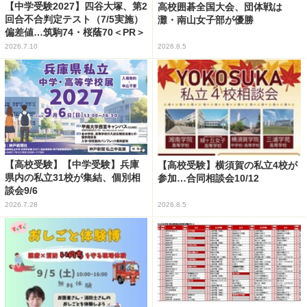
【中学受験2027】四谷大塚、第2
高校囲碁全国大会、団体戦は
回合不合判定テスト（7/5実施）
灘・南山女子部が優勝
偏差値…筑駒74・桜蔭70＜PR＞
2026.7.10
2026.8.5
【高校受験】【中学受験】兵庫
【高校受験】横須賀の私立4校が
県内の私立31校が集結、個別相
参加…合同相談会10/12
談会9/6
2026.7.28
2026.8.5