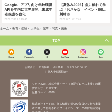
Google、アプリ向け年齢確認
【夏休み2026】魚に触れて学
APIを年内に世界展開…未成年
ぶ「おさかな」イベント8/8…
者保護を強化
川崎市
2026.7.31 Fri 13:45
2026.8.7 Fri 10:45
ホーム
›
教育・受験
›
大学生
›
記事
›
写真・画像
TOP
Home
Facebook
X
YouTube
Instagram
line
お問合せ
広告掲載
会社概要
リセマムについて
個人情報保護方針
リセマムは、株式会社イード（東証グロース上場）の運
営するサービスです。
証券コード：6038
株式会社イードは、個人情報の適切な取扱いを行う事業
者に対して付与されるプライバシーマークの付与認定を