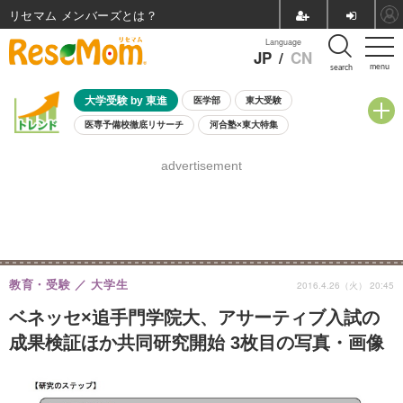
リセマム メンバーズ
Language
JP
/
CN
menu
search
大学受験 by 東進
医学部
東大受験
医専予備校徹底リサーチ
河合塾×東大特集
親子で考える大学選び
高校受験
中学受験
小学校受験
advertisement
共通テスト
夏休み
8月開催学校説明会・相談会
8月開催イベント・WS
全国公立高校 過去問
人気記事
自由研究教材（小学生向け）
自由研究教材（中学生向け）
ランキング
教育・受験
大学生
2016.4.26（火） 20:45
ベネッセ×追手門学院大、アサーティブ入試の
成果検証ほか共同研究開始 3枚目の写真・画像