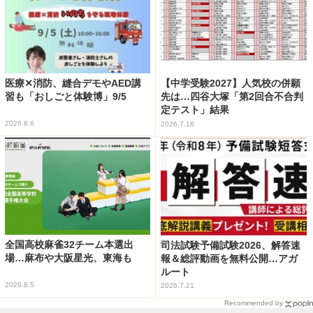
医療✕消防、縫合デモやAED講
【中学受験2027】人気校の併願
習も「おしごと体験博」9/5
先は…四谷大塚「第2回合不合判
定テスト」結果
2026.8.6
2026.7.16
全国高校麻雀32チーム本選出
司法試験予備試験2026、解答速
場…麻布や大阪星光、東海も
報＆総評動画を無料公開…アガ
ルート
2026.8.5
2026.7.21
Recommended by