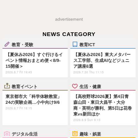
advertisement
NEWS CATEGORY
教育・受験
教育ICT
【夏休み2026】すぐ行けるイ
【夏休み2026】東大メタバー
ベント情報おまとめ便＜8/9-
ス工学部、生成AIなどジュニ
15開催＞
ア講座6選
2026.8.7 Fri 19:45
2026.7.30 Thu 11:15
教育イベント
生活・健康
東京都市大「科学体験教室」
【高校野球2026夏】第4日青
24の実験企画…小中向け9/6
森山田・東日大昌平・大分
商・英明が勝利、第5日は花巻
2026.8.7 Fri 18:15
東vs新田ほか
2026.8.9 Sun 9:15
デジタル生活
趣味・娯楽