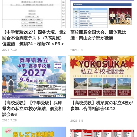
【中学受験2027】四谷大塚、第2
高校囲碁全国大会、団体戦は
回合不合判定テスト（7/5実施）
灘・南山女子部が優勝
偏差値…筑駒74・桜蔭70＜PR＞
2026.7.10
2026.8.5
【高校受験】【中学受験】兵庫
【高校受験】横須賀の私立4校が
県内の私立31校が集結、個別相
参加…合同相談会10/12
談会9/6
2026.7.28
2026.8.5