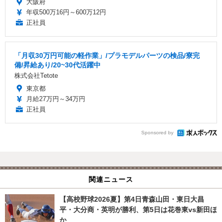
大阪府
年収500万16円～600万12円
正社員
「月収30万円可能の軽作業」/プラモデルパーツの検品/寮完
備/昇給あり/20~30代活躍中
株式会社Tetote
東京都
月給27万円～34万円
正社員
Sponsored by
関連ニュース
【高校野球2026夏】第4日青森山田・東日大昌
平・大分商・英明が勝利、第5日は花巻東vs新田ほ
か