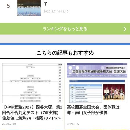
了
2026.8.7 Fri 13:15
ランキングをもっと見る
こちらの記事もおすすめ
【中学受験2027】四谷大塚、第2
高校囲碁全国大会、団体戦は
回合不合判定テスト（7/5実施）
灘・南山女子部が優勝
偏差値…筑駒74・桜蔭70＜PR＞
2026.7.10
2026.8.5