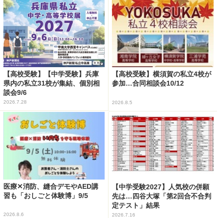
【高校受験】【中学受験】兵庫
【高校受験】横須賀の私立4校が
県内の私立31校が集結、個別相
参加…合同相談会10/12
談会9/6
2026.7.28
2026.8.5
医療✕消防、縫合デモやAED講
【中学受験2027】人気校の併願
習も「おしごと体験博」9/5
先は…四谷大塚「第2回合不合判
定テスト」結果
2026.8.6
2026.7.16