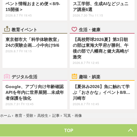
ベント情報おまとめ便＜8/9-
ス工学部、生成AIなどジュニ
15開催＞
ア講座6選
2026.8.7 Fri 19:45
2026.7.30 Thu 11:15
教育イベント
生活・健康
東京都市大「科学体験教室」
【高校野球2026夏】第3日朝
24の実験企画…小中向け9/6
の部は東海大甲府が勝利、午
後の部で八幡商と健大高崎が
2026.8.7 Fri 18:15
激突
2026.8.7 Fri 12:45
デジタル生活
趣味・娯楽
Google、アプリ向け年齢確認
【夏休み2026】魚に触れて学
APIを年内に世界展開…未成年
ぶ「おさかな」イベント8/8…
者保護を強化
川崎市
2026.7.31 Fri 13:45
2026.8.7 Fri 10:45
ホーム
›
教育・受験
›
高校生
›
記事
›
写真・画像
TOP