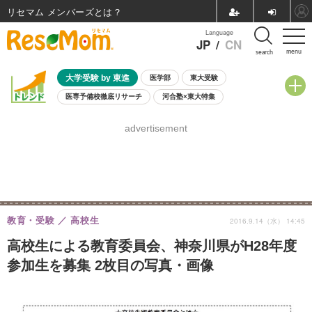
リセマム メンバーズ
Language
JP
/
CN
menu
search
大学受験 by 東進
医学部
東大受験
医専予備校徹底リサーチ
河合塾×東大特集
親子で考える大学選び
高校受験
中学受験
小学校受験
advertisement
共通テスト
夏休み
8月開催学校説明会・相談会
8月開催イベント・WS
全国公立高校 過去問
人気記事
自由研究教材（小学生向け）
自由研究教材（中学生向け）
ランキング
教育・受験
高校生
2016.9.14（水） 14:45
高校生による教育委員会、神奈川県がH28年度
参加生を募集 2枚目の写真・画像