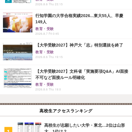
2026.8.6 Thu 23:15
行知学園の大学合格実績2026...東大55人、早慶
149人
教育・受験
2026.8.7 Fri 0:45
【大学受験2027】神戸大「志」特別選抜を終了
教育・受験
2026.8.6 Thu 19:15
【大学受験2027】文科省「実施要項Q&A」AI面接
不可など面接ルール明確化
教育・受験
2026.8.6 Thu 19:0
高校生アクセスランキング
高校生が志願したい大学・東北…2位は山形
大、1位は？