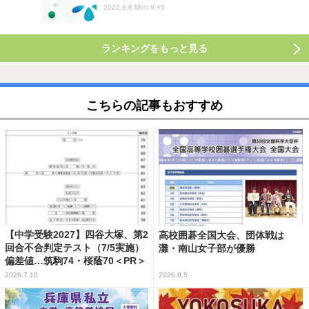
2022.8.8 Mon 9:45
ランキングをもっと見る
こちらの記事もおすすめ
【中学受験2027】四谷大塚、第2
高校囲碁全国大会、団体戦は
回合不合判定テスト（7/5実施）
灘・南山女子部が優勝
偏差値…筑駒74・桜蔭70＜PR＞
2026.7.10
2026.8.5