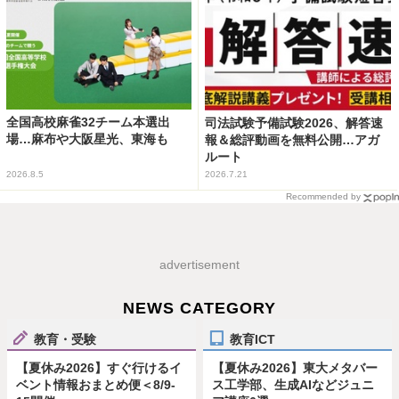
全国高校麻雀32チーム本選出
司法試験予備試験2026、解答速
場…麻布や大阪星光、東海も
報＆総評動画を無料公開…アガ
ルート
2026.8.5
2026.7.21
Recommended by
advertisement
NEWS CATEGORY
教育・受験
教育ICT
【夏休み2026】すぐ行けるイ
【夏休み2026】東大メタバー
ベント情報おまとめ便＜8/9-
ス工学部、生成AIなどジュニ