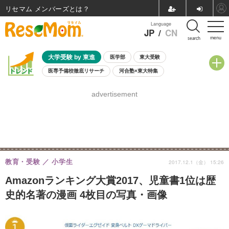
リセマム メンバーズ
Language
JP
/
CN
menu
search
大学受験 by 東進
医学部
東大受験
医専予備校徹底リサーチ
河合塾×東大特集
親子で考える大学選び
高校受験
中学受験
小学校受験
advertisement
共通テスト
夏休み
8月開催学校説明会・相談会
8月開催イベント・WS
全国公立高校 過去問
人気記事
自由研究教材（小学生向け）
自由研究教材（中学生向け）
ランキング
教育・受験
小学生
2017.12.1（金） 15:26
Amazonランキング大賞2017、児童書1位は歴
史的名著の漫画 4枚目の写真・画像