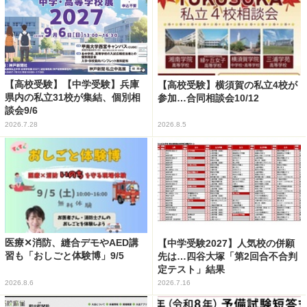
【高校受験】【中学受験】兵庫
【高校受験】横須賀の私立4校が
県内の私立31校が集結、個別相
参加…合同相談会10/12
談会9/6
2026.7.28
2026.8.5
医療✕消防、縫合デモやAED講
【中学受験2027】人気校の併願
習も「おしごと体験博」9/5
先は…四谷大塚「第2回合不合判
定テスト」結果
2026.8.6
2026.7.16