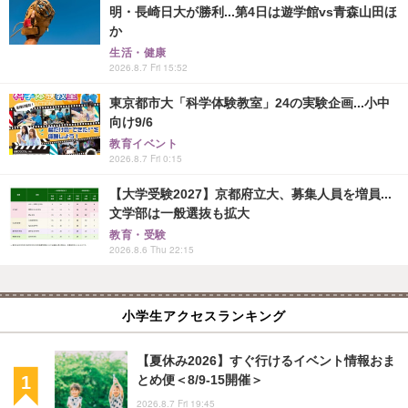
明・長崎日大が勝利...第4日は遊学館vs青森山田ほ
か
生活・健康
2026.8.7 Fri 15:52
東京都市大「科学体験教室」24の実験企画...小中
向け9/6
教育イベント
2026.8.7 Fri 0:15
【大学受験2027】京都府立大、募集人員を増員...
文学部は一般選抜も拡大
教育・受験
2026.8.6 Thu 22:15
小学生アクセスランキング
【夏休み2026】すぐ行けるイベント情報おま
とめ便＜8/9-15開催＞
2026.8.7 Fri 19:45