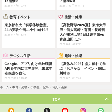
15開催＞
ア講座6選
2026.8.7 Fri 19:45
2026.7.30 Thu 11:15
教育イベント
生活・健康
東京都市大「科学体験教室」
【高校野球2026夏】東海大甲
24の実験企画…小中向け9/6
府・健大高崎・有明・長崎日
大が勝利…第4日は遊学館vs
2026.8.7 Fri 18:15
青森山田ほか
2026.8.8 Sat 9:52
デジタル生活
趣味・娯楽
Google、アプリ向け年齢確認
【夏休み2026】魚に触れて学
APIを年内に世界展開…未成年
ぶ「おさかな」イベント8/8…
者保護を強化
川崎市
2026.7.31 Fri 13:45
2026.8.7 Fri 10:45
ホーム
›
教育・受験
›
小学生
›
記事
›
写真・画像
TOP