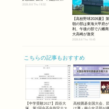
2026.8.6 Thu 19:32
【高校野球2026夏】第
朝の部は東海大甲府が
利、午後の部で八幡商
大高崎が激突
2026.8.6 Thu 18:45
こちらの記事もおすすめ
【中学受験2027】四谷大
高校囲碁全国大会、
塚、第2回合不合判定テス
は灘・南山女子部が