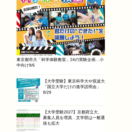
東京都市大「科学体験教室」24の実験企画…小
中向け9/6
【大学受験】東京科学大や筑波大
「国立大学だけの進学説明会」
8/29
【大学受験2027】京都府立大、
募集人員を増員…文学部は一般選
抜も拡大