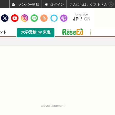
ログイン
こんにちは、ゲストさん
Language
JP
/
CN
ント
大学受験 by 東進
advertisement