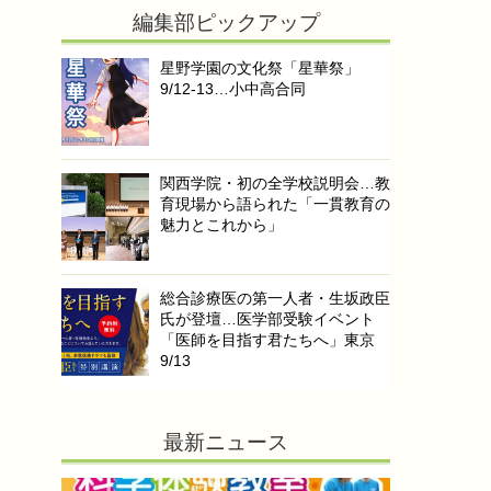
編集部ピックアップ
星野学園の文化祭「星華祭」
9/12-13…小中高合同
関西学院・初の全学校説明会…教
育現場から語られた「一貫教育の
魅力とこれから」
総合診療医の第一人者・生坂政臣
氏が登壇…医学部受験イベント
「医師を目指す君たちへ」東京
9/13
最新ニュース