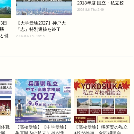
2018年度 国立・私立校
2026.8.6 Thu 2:49
3日
【大学受験2027】神戸大
勝
「志」特別選抜を終了
と健
2026.8.6 Thu 19:15
団体戦
【高校受験】【中学受験】
【高校受験】横須賀の私立
優勝
兵庫県内の私立31校が集
4校が参加…合同相談会