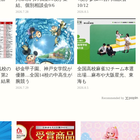
結、個別相談会9/6
10/12
2026.7.28
2026.8.5
気校の
砂金甲子園、神戸女学院が
全国高校麻雀32チーム本選
第2
優勝…全国14校の中高生が
出場…麻布や大阪星光、東
」結果
腕競う
海も
2026.7.29
2026.8.5
Recommended by