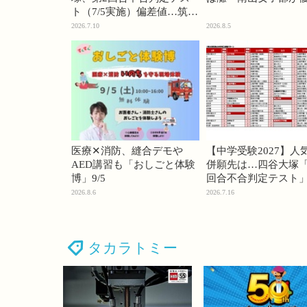
ト（7/5実施）偏差値…筑駒
74・桜蔭70＜PR＞
2026.7.10
2026.8.5
医療✕消防、縫合デモや
【中学受験2027】人
AED講習も「おしごと体験
併願先は…四谷大塚「
博」9/5
回合不合判定テスト
2026.8.6
2026.7.16
タカラトミー