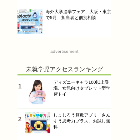
海外大学進学フェア、大阪・東京
で9月…担当者と個別相談
advertisement
未就学児アクセスランキング
ディズニーキャラ100以上登
場、女児向けタブレット型学
習トイ
しまじろう算数アプリ「さん
すう思考力プラス」お試し無
料