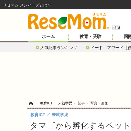
リセマム メンバーズ
ホーム
教育・受験
国
人気記事ランキング
イード・アワード（
ホーム
›
教育ICT
›
未就学児
›
記事
›
写真・画像
教育ICT
未就学児
タマゴから孵化するペット