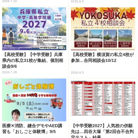
2026.7.10
2026.8.5
【高校受験】【中学受験】兵庫
【高校受験】横須賀の私立4校が
県内の私立31校が集結、個別相
参加…合同相談会10/12
談会9/6
2026.7.28
2026.8.5
医療✕消防、縫合デモやAED講
【中学受験2027】人気校の併願
習も「おしごと体験博」9/5
先は…四谷大塚「第2回合不合判
定テスト」結果