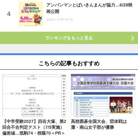
アンパンマンとばいきんまんが協力…6/28映
画公開
2024.1.5 Fri 18:15
ランキングをもっと見る
こちらの記事もおすすめ
【中学受験2027】四谷大塚、第2
高校囲碁全国大会、団体戦は
回合不合判定テスト（7/5実施）
灘・南山女子部が優勝
偏差値…筑駒74・桜蔭70＜PR＞