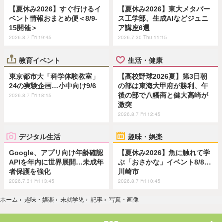
【夏休み2026】すぐ行けるイ
【夏休み2026】東大メタバー
ベント情報おまとめ便＜8/9-
ス工学部、生成AIなどジュニ
15開催＞
ア講座6選
2026.8.7 Fri 19:45
2026.7.30 Thu 11:15
教育イベント
生活・健康
東京都市大「科学体験教室」
【高校野球2026夏】第3日朝
24の実験企画…小中向け9/6
の部は東海大甲府が勝利、午
後の部で八幡商と健大高崎が
2026.8.7 Fri 18:15
激突
2026.8.7 Fri 12:45
デジタル生活
趣味・娯楽
Google、アプリ向け年齢確認
【夏休み2026】魚に触れて学
APIを年内に世界展開…未成年
ぶ「おさかな」イベント8/8…
者保護を強化
川崎市
2026.7.31 Fri 13:45
2026.8.7 Fri 10:45
ホーム
›
趣味・娯楽
›
未就学児
›
記事
›
写真・画像