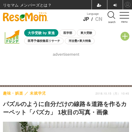
リセマム メンバーズ
Language
JP
/
CN
menu
search
大学受験 by 東進
医学部
東大受験
医専予備校徹底リサーチ
河合塾×東大特集
親子で考える大学選び
高校受験
中学受験
小学校受験
advertisement
共通テスト
夏休み
8月開催学校説明会・相談会
8月開催イベント・WS
全国公立高校 過去問
人気記事
自由研究教材（小学生向け）
自由研究教材（中学生向け）
ランキング
趣味・娯楽
未就学児
2018.10.15（月） 10:45
パズルのように自分だけの線路＆道路を作るカ
ーペット「パズカ」 1枚目の写真・画像