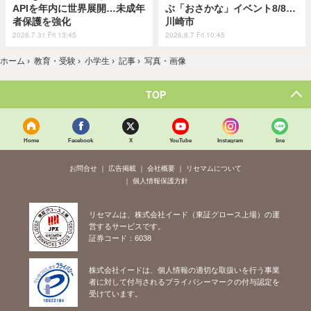
APIを年内に世界展開…未成年
ぶ「おさかな」イベント8/8…
者保護を強化
川崎市
2026.7.31 Fri 13:45
2026.8.7 Fri 10:45
ホーム
›
教育・受験
›
小学生
›
記事
›
写真・画像
TOP
Home
Facebook
X
YouTube
Instagram
line
お問合せ
広告掲載
会社概要
リセマムについて
個人情報保護方針
リセマムは、株式会社イード（東証グロース上場）の運
営するサービスです。
証券コード：6038
株式会社イードは、個人情報の適切な取扱いを行う事業
者に対して付与されるプライバシーマークの付与認定を
受けています。