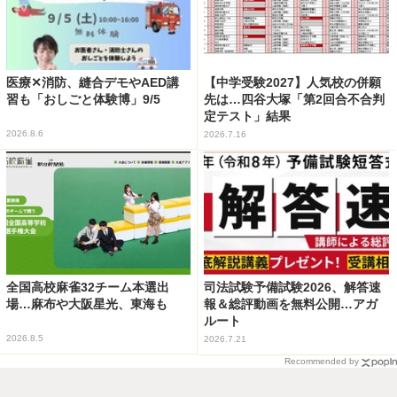
医療✕消防、縫合デモやAED講
【中学受験2027】人気校の併願
習も「おしごと体験博」9/5
先は…四谷大塚「第2回合不合判
定テスト」結果
2026.8.6
2026.7.16
全国高校麻雀32チーム本選出
司法試験予備試験2026、解答速
場…麻布や大阪星光、東海も
報＆総評動画を無料公開…アガ
ルート
2026.8.5
2026.7.21
Recommended by