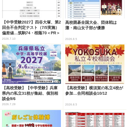
【中学受験2027】四谷大塚、第2
高校囲碁全国大会、団体戦は
回合不合判定テスト（7/5実施）
灘・南山女子部が優勝
偏差値…筑駒74・桜蔭70＜PR＞
2026.7.10
2026.8.5
【高校受験】【中学受験】兵庫
【高校受験】横須賀の私立4校が
県内の私立31校が集結、個別相
参加…合同相談会10/12
談会9/6
2026.7.28
2026.8.5