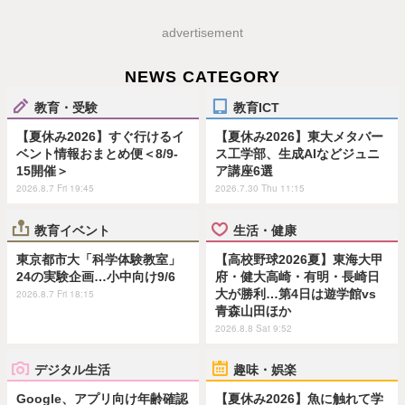
advertisement
NEWS CATEGORY
教育・受験
教育ICT
【夏休み2026】すぐ行けるイ
【夏休み2026】東大メタバー
ベント情報おまとめ便＜8/9-
ス工学部、生成AIなどジュニ
15開催＞
ア講座6選
2026.8.7 Fri 19:45
2026.7.30 Thu 11:15
教育イベント
生活・健康
東京都市大「科学体験教室」
【高校野球2026夏】東海大甲
24の実験企画…小中向け9/6
府・健大高崎・有明・長崎日
大が勝利…第4日は遊学館vs
2026.8.7 Fri 18:15
青森山田ほか
2026.8.8 Sat 9:52
デジタル生活
趣味・娯楽
Google、アプリ向け年齢確認
【夏休み2026】魚に触れて学