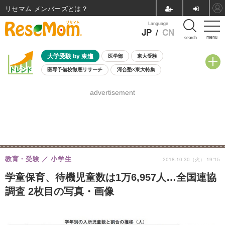
リセマム メンバーズ
Language
JP
/
CN
menu
search
大学受験 by 東進
医学部
東大受験
医専予備校徹底リサーチ
河合塾×東大特集
親子で考える大学選び
高校受験
中学受験
小学校受験
advertisement
共通テスト
夏休み
8月開催学校説明会・相談会
8月開催イベント・WS
全国公立高校 過去問
人気記事
自由研究教材（小学生向け）
自由研究教材（中学生向け）
ランキング
教育・受験
小学生
2018.10.30（火） 19:15
学童保育、待機児童数は1万6,957人…全国連協
調査 2枚目の写真・画像