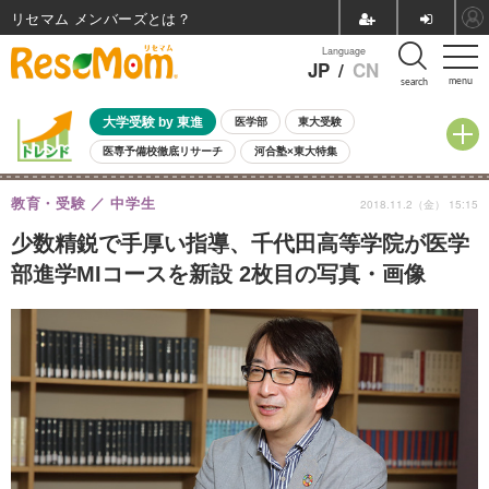
リセマム メンバーズ
Language
JP
/
CN
menu
search
大学受験 by 東進
医学部
東大受験
医専予備校徹底リサーチ
河合塾×東大特集
親子で考える大学選び
高校受験
中学受験
小学校受験
教育・受験
中学生
2018.11.2（金） 15:15
共通テスト
夏休み
8月開催学校説明会・相談会
8月開催イベント・WS
全国公立高校 過去問
人気記事
少数精鋭で手厚い指導、千代田高等学院が医学
自由研究教材（小学生向け）
自由研究教材（中学生向け）
ランキング
部進学MIコースを新設 2枚目の写真・画像