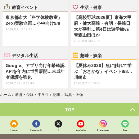
教育イベント
生活・健康
東京都市大「科学体験教室」
【高校野球2026夏】東海大甲
24の実験企画…小中向け9/6
府・健大高崎・有明・長崎日
大が勝利…第4日は遊学館vs
2026.8.7 Fri 18:15
青森山田ほか
2026.8.8 Sat 9:52
デジタル生活
趣味・娯楽
Google、アプリ向け年齢確認
【夏休み2026】魚に触れて学
APIを年内に世界展開…未成年
ぶ「おさかな」イベント8/8…
者保護を強化
川崎市
2026.7.31 Fri 13:45
2026.8.7 Fri 10:45
ホーム
›
教育・受験
›
中学生
›
記事
›
写真・画像
TOP
Home
Facebook
X
YouTube
Instagram
line