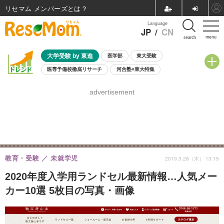
リセマム メンバーズ
Language
JP
/
CN
menu
search
大学受験 by 東進
医学部
東大受験
医専予備校徹底リサーチ
河合塾×東大特集
親子で考える大学選び
高校受験
中学受験
小学校受験
advertisement
共通テスト
夏休み
8月開催学校説明会・相談会
8月開催イベント・WS
全国公立高校 過去問
人気記事
自由研究教材（小学生向け）
自由研究教材（中学生向け）
ランキング
教育・受験
未就学児
2019.3.28（木） 13:15
2020年度入学用ランドセル最新情報…人気メー
カー10選 5枚目の写真・画像