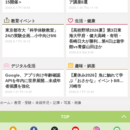
15開催＞
ア講座6選
2026.8.7 Fri 19:45
2026.7.30 Thu 11:15
教育イベント
生活・健康
東京都市大「科学体験教室」
【高校野球2026夏】第3日東
24の実験企画…小中向け9/6
海大甲府・健大高崎・有明・
長崎日大が勝利…第4日は遊学
2026.8.7 Fri 18:15
館vs青森山田ほか
2026.8.8 Sat 9:52
デジタル生活
趣味・娯楽
Google、アプリ向け年齢確認
【夏休み2026】魚に触れて学
APIを年内に世界展開…未成年
ぶ「おさかな」イベント8/8…
者保護を強化
川崎市
2026.7.31 Fri 13:45
2026.8.7 Fri 10:45
ホーム
›
教育・受験
›
未就学児
›
記事
›
写真・画像
TOP