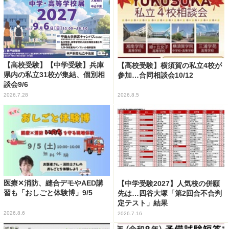
【高校受験】【中学受験】兵庫
【高校受験】横須賀の私立4校が
県内の私立31校が集結、個別相
参加…合同相談会10/12
談会9/6
2026.7.28
2026.8.5
医療✕消防、縫合デモやAED講
【中学受験2027】人気校の併願
習も「おしごと体験博」9/5
先は…四谷大塚「第2回合不合判
定テスト」結果
2026.8.6
2026.7.16