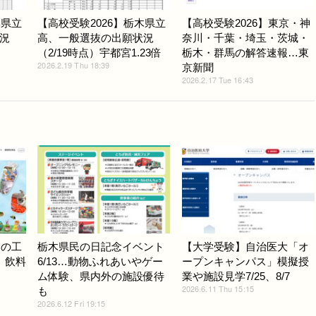
木県立
【高校受験2026】栃木県立
【高校受験2026】東京・神
況
高、一般選抜の出願状況
奈川・千葉・埼玉・茨城・
（2/19時点）宇都宮1.23倍
栃木・群馬の解答速報…東
2026.2.19 Thu 18:39
京新聞
2026.2.17 Tue 16:43
圏の工
栃木県民の日記念イベント
【大学受験】自治医大「オ
、飲料
6/13…動物ふれあいやゲー
ープンキャンパス」模擬授
ム体験、県内外の施設優待
業や施設見学7/25、8/7
2026.6.11 Thu 15:15
も
2026.6.12 Fri 19:15