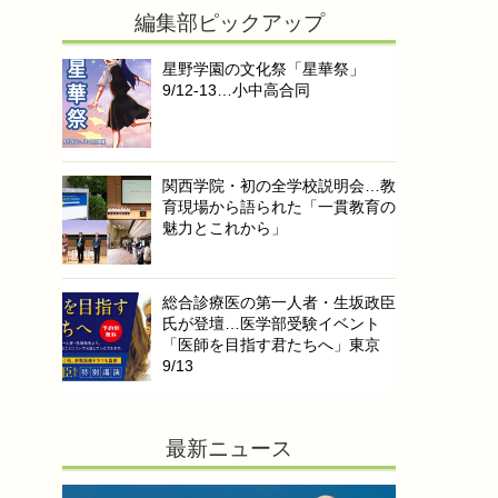
編集部ピックアップ
星野学園の文化祭「星華祭」
9/12-13…小中高合同
関西学院・初の全学校説明会…教
育現場から語られた「一貫教育の
魅力とこれから」
総合診療医の第一人者・生坂政臣
氏が登壇…医学部受験イベント
「医師を目指す君たちへ」東京
9/13
最新ニュース