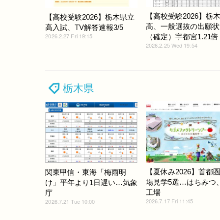
【高校受験2026】栃
【高校受験2026】栃木県立
高、一般選抜の出願状
高入試、TV解答速報3/5
2026.2.27 Fri 19:15
（確定）宇都宮1.21倍
2026.2.25 Wed 19:54
栃木県
【夏休み2026】首都
関東甲信・東海「梅雨明
場見学5選…はちみつ
け」平年より1日遅い…気象
工場
庁
2026.7.17 Fri 11:45
2026.7.21 Tue 10:00