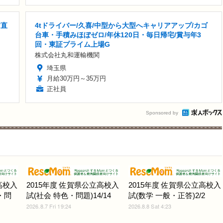
/直
4tドライバー/久喜/中型から大型へキャリアアップ/カゴ
台車・手積みほぼゼロ/年休120日・毎日帰宅/賞与年3
回・東証プライム上場G
株式会社丸和運輸機関
埼玉県
月給30万円～35万円
正社員
Sponsored by
高校入
2015年度 佐賀県公立高校入
2015年度 佐賀県公立高校入
・問
試(社会 特色・問題)14/14
試(数学 一般・正答)2/2
2026.8.7 Fri 19:24
2026.8.8 Sat 4:23