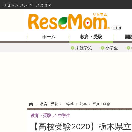
リセマム メンバーズ
ホーム
教育・受験
国
未就学児
小学生
ホーム
›
教育・受験
›
中学生
›
記事
›
写真・画像
教育・受験
中学生
【高校受験2020】栃木県