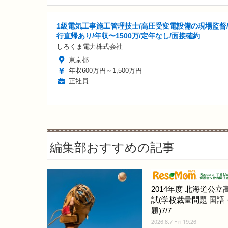
1級電気工事施工管理技士/高圧受変電設備の現場監督
行直帰あり/年収〜1500万/定年なし/面接確約
しろくま電力株式会社
東京都
年収600万円～1,500万円
正社員
編集部おすすめの記事
2014年度 北海道公立
試(学校裁量問題 国語
題)7/7
2026.8.7 Fri 19:26