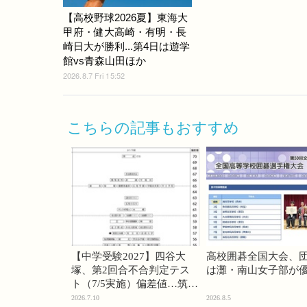
【高校野球2026夏】東海大
甲府・健大高崎・有明・長
崎日大が勝利...第4日は遊学
館vs青森山田ほか
2026.8.7 Fri 15:52
こちらの記事もおすすめ
【中学受験2027】四谷大
高校囲碁全国大会、
塚、第2回合不合判定テス
は灘・南山女子部が
ト（7/5実施）偏差値…筑駒
74・桜蔭70＜PR＞
2026.7.10
2026.8.5