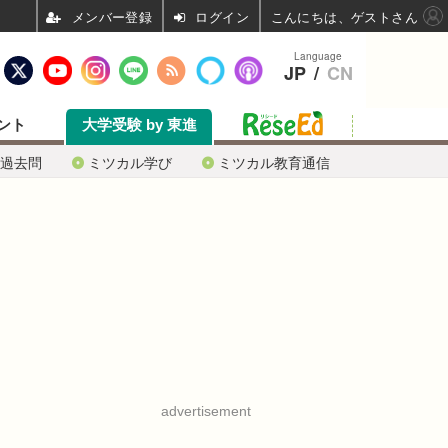
ログイン
こんにちは、ゲストさん
Language
JP
/
CN
ント
大学受験 by 東進
過去問
ミツカル学び
ミツカル教育通信
advertisement