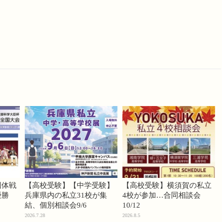
団体戦
【高校受験】【中学受験】
【高校受験】横須賀の私立
優勝
兵庫県内の私立31校が集
4校が参加…合同相談会
結、個別相談会9/6
10/12
2026.7.28
2026.8.5