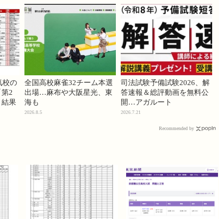
気校の
全国高校麻雀32チーム本選
司法試験予備試験2026、解
第2
出場…麻布や大阪星光、東
答速報＆総評動画を無料公
」結果
海も
開…アガルート
2026.8.5
2026.7.21
Recommended by