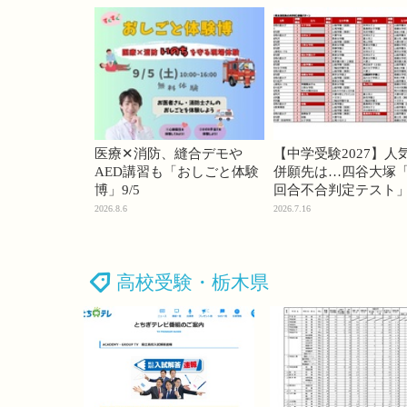
医療✕消防、縫合デモや
【中学受験2027】人
AED講習も「おしごと体験
併願先は…四谷大塚「
博」9/5
回合不合判定テスト
2026.8.6
2026.7.16
高校受験・栃木県