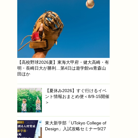
【高校野球2026夏】東海大甲府・健大高崎・有
明・長崎日大が勝利…第4日は遊学館vs青森山
田ほか
【夏休み2026】すぐ行けるイベ
ント情報おまとめ便＜8/9-15開催
＞
東大新学部「UTokyo College of
Design」入試攻略セミナー9/27