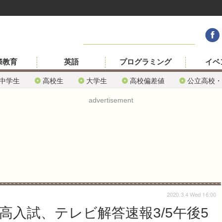
際教育
英語
プログラミング
イベ
中学生
高校生
大学生
高校偏差値
公立高校・
advertisement
2020.3.4 Wed 16:00
立高入試、テレビ解答速報3/5午後5