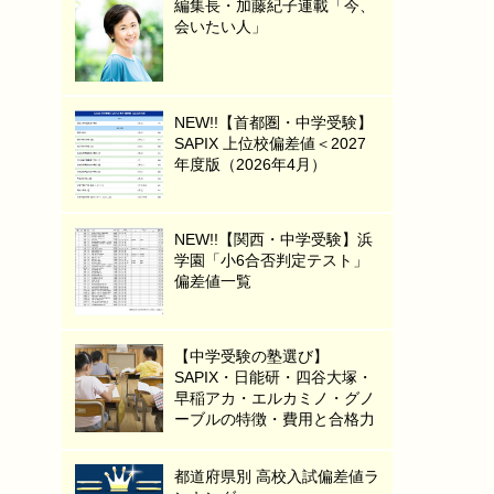
編集長・加藤紀子連載「今、
会いたい人」
NEW!!【首都圏・中学受験】
SAPIX 上位校偏差値＜2027
年度版（2026年4月）
NEW!!【関西・中学受験】浜
学園「小6合否判定テスト」
偏差値一覧
【中学受験の塾選び】
SAPIX・日能研・四谷大塚・
早稲アカ・エルカミノ・グノ
ーブルの特徴・費用と合格力
都道府県別 高校入試偏差値ラ