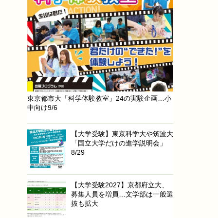
東京都市大「科学体験教室」24の実験企画…小
中向け9/6
【大学受験】東京科学大や筑波大
「国立大学だけの進学説明会」
8/29
【大学受験2027】京都府立大、
募集人員を増員…文学部は一般選
抜も拡大