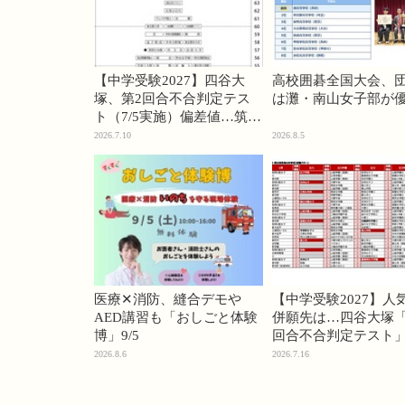
【中学受験2027】四谷大
高校囲碁全国大会、
塚、第2回合不合判定テス
は灘・南山女子部が
ト（7/5実施）偏差値…筑駒
74・桜蔭70＜PR＞
2026.7.10
2026.8.5
医療✕消防、縫合デモや
【中学受験2027】人
AED講習も「おしごと体験
併願先は…四谷大塚「
博」9/5
回合不合判定テスト
2026.8.6
2026.7.16