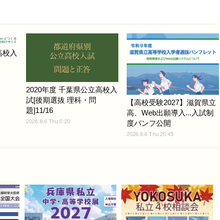
高校入
2020年度 千葉県公立高校入
試[後期選抜 理科・問
【高校受験2027】滋賀県立
題]11/16
高、Web出願導入...入試制
2026.8.6 Thu 0:20
度パンフ公開
2026.8.6 Thu 20:45