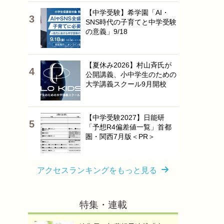
【中学受験】希学園「AI・
SNS時代の子育てと中学受験
の意義」9/18
【夏休み2026】村山斉氏が
公開講義、小中学生のための
大学講義スクール9月開校
【中学受験2027】日能研
「予想R4偏差値一覧」首都
圏・関西7月版＜PR＞
アクセスランキングをもっと見る
特集・連載