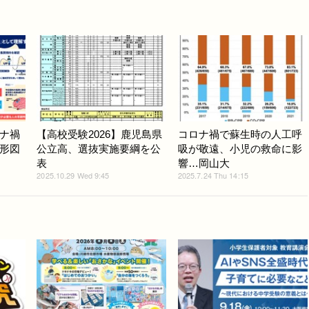
ナ禍
【高校受験2026】鹿児島県
コロナ禍で蘇生時の人工呼
形図
公立高、選抜実施要綱を公
吸が敬遠、小児の救命に影
表
響…岡山大
2025.10.29 Wed 9:45
2025.7.24 Thu 14:15