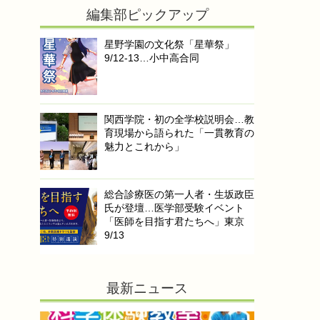
編集部ピックアップ
星野学園の文化祭「星華祭」
9/12-13…小中高合同
関西学院・初の全学校説明会…教
育現場から語られた「一貫教育の
魅力とこれから」
総合診療医の第一人者・生坂政臣
氏が登壇…医学部受験イベント
「医師を目指す君たちへ」東京
9/13
最新ニュース