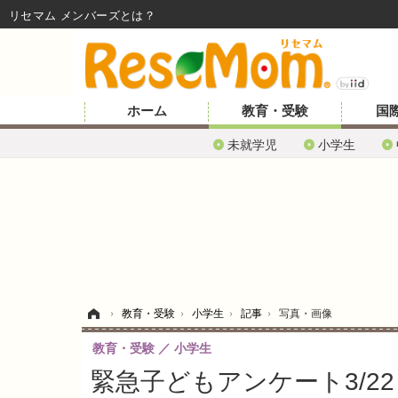
リセマム メンバーズ
ホーム
教育・受験
国
未就学児
小学生
ホーム
›
教育・受験
›
小学生
›
記事
›
写真・画像
教育・受験
小学生
緊急子どもアンケート3/2