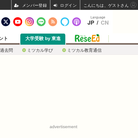
ログイン
こんにちは、ゲストさん
Language
JP
/
CN
ント
大学受験 by 東進
過去問
ミツカル学び
ミツカル教育通信
advertisement