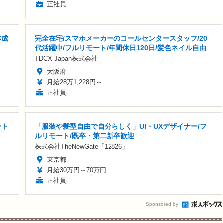
正社員
作成
完全在宅/スマホメーカーのコールセンタースタッフ/20
代活躍中/フルリモート/年間休日120日/髪色ネイル自由
TDCX Japan株式会社
大阪府
月給28万1,228円～
正社員
ート
「服装や髪型自由で自分らしく」UI・UXデザイナー/フ
ルリモート/既卒・第二新卒歓迎
株式会社TheNewGate「12826」
東京都
月給30万円～70万円
正社員
Sponsored by