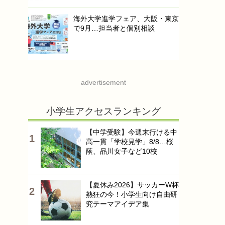
海外大学進学フェア、大阪・東京
で9月…担当者と個別相談
advertisement
小学生アクセスランキング
【中学受験】今週末行ける中
高一貫「学校見学」8/8…桜
蔭、品川女子など10校
【夏休み2026】サッカーW杯
熱狂の今！小学生向け自由研
究テーマアイデア集