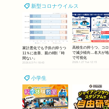
新型コロナウイルス
高校生の抑うつ、コロ
家計悪化でも子供の抑うつ
で減少傾向…名大が地
11％に改善、親の8割「時
で可視化
間ない」
2026.1.27 Tue 12:15
2026.6.5 Fri 18:43
小学生