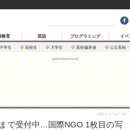
際教育
英語
プログラミング
イベ
中学生
高校生
大学生
高校偏差値
公立高校・
advertisement
2020.3.17 Tue 13:26
2まで受付中…国際NGO 1枚目の写