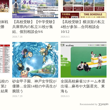
団体戦
【高校受験】【中学受験】
【高校受験】横須賀の私立
優勝
兵庫県内の私立31校が集
4校が参加…合同相談会
結、個別相談会9/6
10/12
2026.7.28
2026.8.5
気校の
砂金甲子園、神戸女学院が
全国高校麻雀32チーム本選
第2
優勝…全国14校の中高生が
出場…麻布や大阪星光、東
」結果
腕競う
海も
2026.7.29
2026.8.5
Recommended by