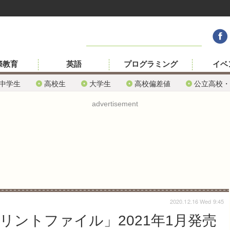
際教育
英語
プログラミング
イベ
中学生
高校生
大学生
高校偏差値
公立高校・
advertisement
2020.12.16 Wed 9:45
ントファイル」2021年1月発売