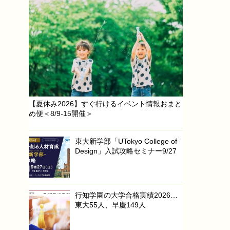
【夏休み2026】すぐ行けるイベント情報おまと
め便＜8/9-15開催＞
東大新学部「UTokyo College of
Design」入試攻略セミナー9/27
行知学園の大学合格実績2026…
東大55人、早慶149人