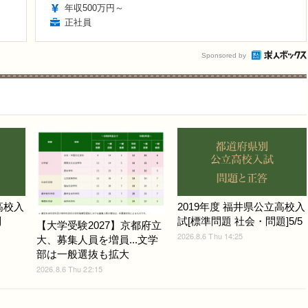
年収500万円～
正社員
Sponsored by
高校入
2019年度 福井県公立高校入
問
試[標準問題 社会・問題]5/5
【大学受験2027】京都府立
2026.8.6 Thu 14:25
大、募集人員を増員...文学
部は一般選抜も拡大
2026.8.6 Thu 22:15