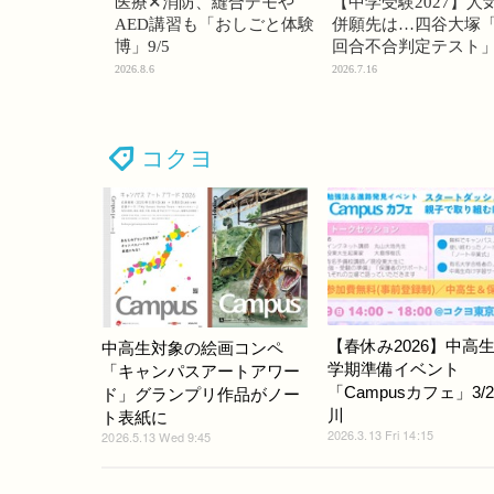
医療✕消防、縫合デモや
【中学受験2027】人
AED講習も「おしごと体験
併願先は…四谷大塚「
博」9/5
回合不合判定テスト
2026.8.6
2026.7.16
コクヨ
【春休み2026】中高
中高生対象の絵画コンペ
学期準備イベント
「キャンパスアートアワー
「Campusカフェ」3/
ド」グランプリ作品がノー
川
ト表紙に
2026.3.13 Fri 14:15
2026.5.13 Wed 9:45