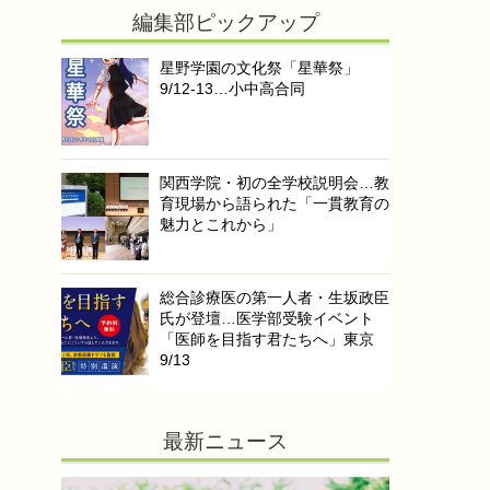
編集部ピックアップ
星野学園の文化祭「星華祭」
9/12-13…小中高合同
関西学院・初の全学校説明会…教
育現場から語られた「一貫教育の
魅力とこれから」
総合診療医の第一人者・生坂政臣
氏が登壇…医学部受験イベント
「医師を目指す君たちへ」東京
9/13
最新ニュース