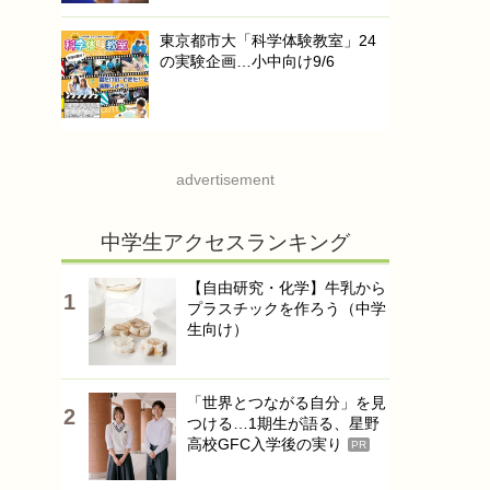
東京都市大「科学体験教室」24
の実験企画…小中向け9/6
advertisement
中学生アクセスランキング
【自由研究・化学】牛乳から
プラスチックを作ろう（中学
生向け）
「世界とつながる自分」を見
つける…1期生が語る、星野
高校GFC入学後の実り
PR