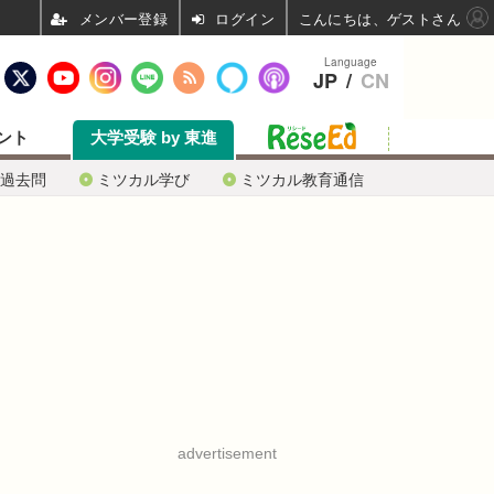
ログイン
こんにちは、ゲストさん
Language
JP
/
CN
ント
大学受験 by 東進
過去問
ミツカル学び
ミツカル教育通信
advertisement