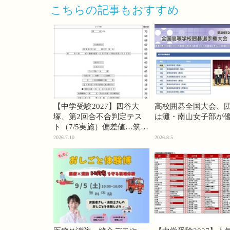
こちらの記事もおすすめ
【中学受験2027】四谷大
高校囲碁全国大会、
塚、第2回合不合判定テス
は灘・南山女子部が
ト（7/5実施）偏差値…筑駒
74・桜蔭70＜PR＞
2026.7.10
2026.8.5