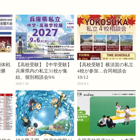
団体戦
【高校受験】【中学受験】
【高校受験】横須賀の私立
優勝
兵庫県内の私立31校が集
4校が参加…合同相談会
結、個別相談会9/6
10/12
2026.7.28
2026.8.5