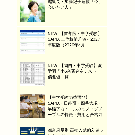
編集長・加藤紀子連載「今、
会いたい人」
NEW!!【首都圏・中学受験】
SAPIX 上位校偏差値＜2027
年度版（2026年4月）
NEW!!【関西・中学受験】浜
学園「小6合否判定テスト」
偏差値一覧
【中学受験の塾選び】
SAPIX・日能研・四谷大塚・
早稲アカ・エルカミノ・グノ
ーブルの特徴・費用と合格力
都道府県別 高校入試偏差値ラ