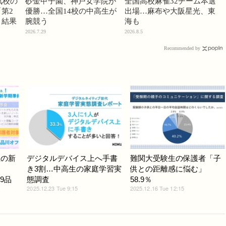
気校の
砂金甲子園、神戸女学院が
全国高校麻雀32チーム本選
第2
優勝…全国14校の中高生が
出場…麻布や大阪星光、東
」結果
腕競う
海も
2026.7.29
2026.8.5
Recommended by
生の新
デジタルデバイス上へ手書
難関大受験生の保護者「子
き3割…中高生の家庭学習実
供との距離感に悩む」
29品
態調査
58.9％
2025.12.23 Tue 9:15
2025.12.16 Tue 12:15