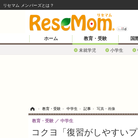
リセマム メンバーズ
ホーム
教育・受験
国
未就学児
小学生
ホーム
›
教育・受験
›
中学生
›
記事
›
写真・画像
教育・受験
中学生
コクヨ「復習がしやすいプリ