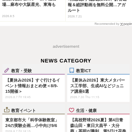
場…麻布や大阪星光、東海も
報＆総評動画を無料公開…アガ
ルート
2026.8.5
2026.7.21
Recommended by
advertisement
NEWS CATEGORY
教育・受験
教育ICT
【夏休み2026】すぐ行けるイ
【夏休み2026】東大メタバー
ベント情報おまとめ便＜8/9-
ス工学部、生成AIなどジュニ
15開催＞
ア講座6選
2026.8.7 Fri 19:45
2026.7.30 Thu 11:15
教育イベント
生活・健康
東京都市大「科学体験教室」
【高校野球2026夏】第4日青
24の実験企画…小中向け9/6
森山田・東日大昌平・大分
商・英明が勝利、第5日は花巻
2026.8.7 Fri 18:15