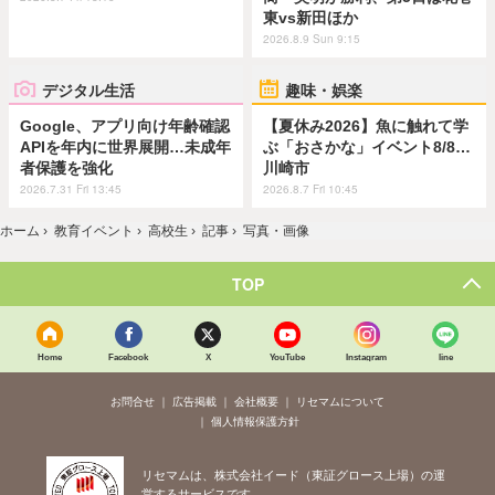
東vs新田ほか
2026.8.9 Sun 9:15
デジタル生活
趣味・娯楽
Google、アプリ向け年齢確認
【夏休み2026】魚に触れて学
APIを年内に世界展開…未成年
ぶ「おさかな」イベント8/8…
者保護を強化
川崎市
2026.7.31 Fri 13:45
2026.8.7 Fri 10:45
ホーム
›
教育イベント
›
高校生
›
記事
›
写真・画像
TOP
Home
Facebook
X
YouTube
Instagram
line
お問合せ
広告掲載
会社概要
リセマムについて
個人情報保護方針
リセマムは、株式会社イード（東証グロース上場）の運
営するサービスです。