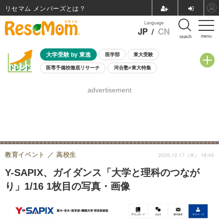
リセマム メンバーズ
Language
JP
/
CN
menu
search
大学受験 by 東進
医学部
東大受験
医専予備校徹底リサーチ
河合塾×東大特集
親子で考える大学選び
高校受験
中学受験
小学校受験
advertisement
共通テスト
夏休み
8月開催学校説明会・相談会
8月開催イベント・WS
全国公立高校 過去問
人気記事
自由研究教材（小学生向け）
自由研究教材（中学生向け）
ランキング
教育イベント
高校生
2020.12.17（木） 18:45
Y-SAPIX、ガイダンス「大学と理科のつなが
り」1/16 1枚目の写真・画像