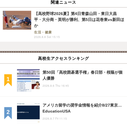
関連ニュース
【高校野球2026夏】第4日青森山田・東日大昌
平・大分商・英明が勝利、第5日は花巻東vs新田ほ
か
生活・健康
2026.8.8 Sat 15:15
高校生アクセスランキング
第50回「高校囲碁選手権」春日部・桜蔭が個
人優勝
2026.8.6 Thu 16:45
アメリカ留学の奨学金情報を紹介8/27東京…
EducationUSA
2026.8.7 Fri 11:15