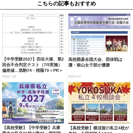
こちらの記事もおすすめ
【中学受験2027】四谷大塚、第2
高校囲碁全国大会、団体戦は
回合不合判定テスト（7/5実施）
灘・南山女子部が優勝
偏差値…筑駒74・桜蔭70＜PR＞
2026.7.10
2026.8.5
【高校受験】【中学受験】兵庫
【高校受験】横須賀の私立4校が