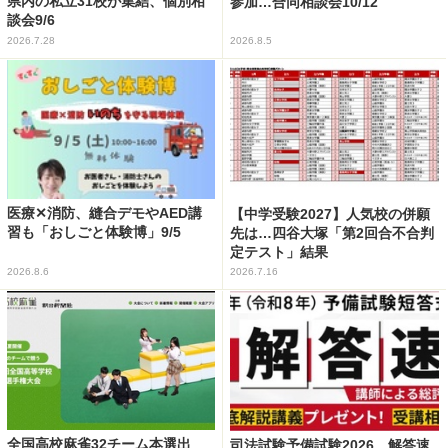
県内の私立31校が集結、個別相
参加…合同相談会10/12
談会9/6
2026.7.28
2026.8.5
医療✕消防、縫合デモやAED講
【中学受験2027】人気校の併願
習も「おしごと体験博」9/5
先は…四谷大塚「第2回合不合判
定テスト」結果
2026.8.6
2026.7.16
全国高校麻雀32チーム本選出
司法試験予備試験2026、解答速