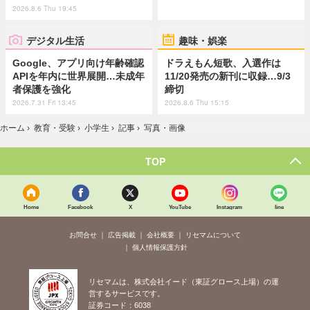
2026.8.6 Thu 19:45
デジタル生活
趣味・娯楽
Google、アプリ向け年齢確認
ドラえもん短歌、入選作は
APIを年内に世界展開…未成年
11/20発売の新刊に収録…9/3
者保護を強化
締切
2026.7.31 Fri 13:45
2026.8.6 Thu 15:15
ホーム
›
教育・受験
›
小学生
›
記事
›
写真・画像
TOP
Home
Facebook
X
YouTube
Instagram
line
お問合せ
広告掲載
会社概要
リセマムについて
個人情報保護方針
リセマムは、株式会社イード（東証グロース上場）の運
営するサービスです。
証券コード：6038