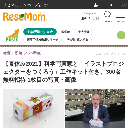
リセマム メンバーズ
Language
JP
/
CN
menu
search
大学受験 by 東進
医学部
東大受験
医専予備校徹底リサーチ
河合塾×東大特集
親子で考える大学選び
高校受験
中学受験
小学校受験
教育・受験
小学生
2021.7.6（火） 11:15
共通テスト
夏休み
8月開催学校説明会・相談会
8月開催イベント・WS
全国公立高校 過去問
人気記事
【夏休み2021】科学写真家と「イラストプロジ
自由研究教材（小学生向け）
自由研究教材（中学生向け）
ランキング
ェクターをつくろう」工作キット付き、300名
無料招待 1枚目の写真・画像