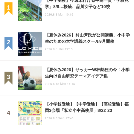
【中学受験】今週末行ける中高一貫「学校見
学」8/8…桜蔭、品川女子など10校
2026.8.3 Mon 10:15
【夏休み2026】村山斉氏が公開講義、小中学
生のための大学講義スクール9月開校
2026.8.6 Thu 19:15
【夏休み2026】サッカーW杯熱狂の今！小学
生向け自由研究テーマアイデア集
2026.6.15 Mon 11:15
【小学校受験】【中学受験】【高校受験】福
岡3会場「私立小中高校展」8/22-23
2026.8.5 Wed 17:45