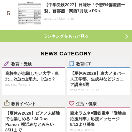
【中学受験2027】日能研「予想R4偏差値一
覧」首都圏・関西7月版＜PR＞
2026.7.27 Mon 13:46
ランキングをもっと見る
NEWS CATEGORY
教育・受験
教育ICT
高校生が志願したい大学・東
【夏休み2026】東大メタバー
北…2位は山形大、1位は？
ス工学部、生成AIなどジュニ
ア講座6選
2026.8.7 Fri 10:15
2026.7.30 Thu 11:15
教育イベント
生活・健康
【夏休み2026】ピアノ未経験
森永ラムネ×西鉄電車「受験生
でも楽しめる「AI Duo
応援列車」応援メッセージ
Piano」横浜みなとみらい
8/12より募集
8/31まで
2026.8.7 Fri 9:15