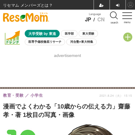
リセマム メンバーズ
Language
JP
/
CN
menu
search
大学受験 by 東進
医学部
東大受験
医専予備校徹底リサーチ
河合塾×東大特集
親子で考える大学選び
高校受験
中学受験
小学校受験
advertisement
共通テスト
夏休み
8月開催学校説明会・相談会
8月開催イベント・WS
全国公立高校 過去問
人気記事
自由研究教材（小学生向け）
自由研究教材（中学生向け）
ランキング
教育・受験
小学生
2021.8.24（火） 15:15
漫画でよくわかる「10歳からの伝える力」齋藤
孝・著 1枚目の写真・画像