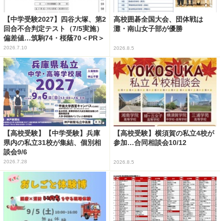
【中学受験2027】四谷大塚、第2
高校囲碁全国大会、団体戦は
回合不合判定テスト（7/5実施）
灘・南山女子部が優勝
偏差値…筑駒74・桜蔭70＜PR＞
2026.7.10
2026.8.5
【高校受験】【中学受験】兵庫
【高校受験】横須賀の私立4校が
県内の私立31校が集結、個別相
参加…合同相談会10/12
談会9/6
2026.7.28
2026.8.5