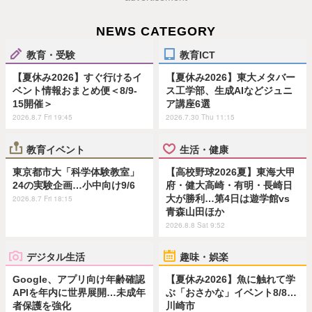
NEWS CATEGORY
教育・受験
教育ICT
【夏休み2026】すぐ行けるイ
【夏休み2026】東大メタバー
ベント情報おまとめ便＜8/9-
ス工学部、生成AIなどジュニ
15開催＞
ア講座6選
2026.8.7 Fri 19:45
2026.7.30 Thu 11:15
教育イベント
生活・健康
東京都市大「科学体験教室」
【高校野球2026夏】東海大甲
24の実験企画…小中向け9/6
府・健大高崎・有明・長崎日
大が勝利…第4日は遊学館vs
2026.8.7 Fri 18:15
青森山田ほか
2026.8.8 Sat 9:52
デジタル生活
趣味・娯楽
Google、アプリ向け年齢確認
【夏休み2026】魚に触れて学
APIを年内に世界展開…未成年
ぶ「おさかな」イベント8/8…
者保護を強化
川崎市