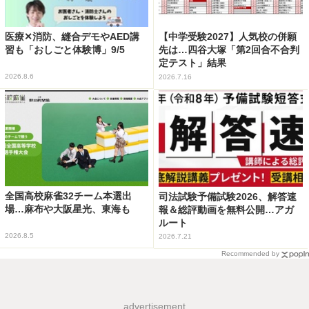
医療✕消防、縫合デモやAED講
【中学受験2027】人気校の併願
習も「おしごと体験博」9/5
先は…四谷大塚「第2回合不合判
定テスト」結果
2026.8.6
2026.7.16
全国高校麻雀32チーム本選出
司法試験予備試験2026、解答速
場…麻布や大阪星光、東海も
報＆総評動画を無料公開…アガ
ルート
2026.8.5
2026.7.21
Recommended by
advertisement