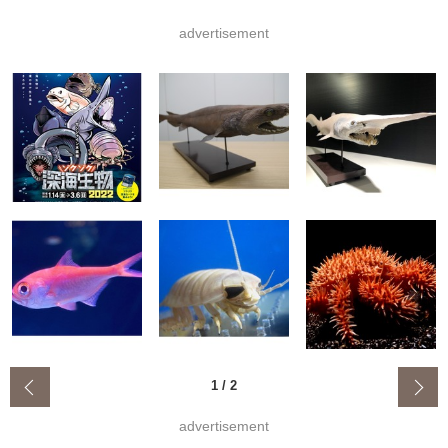
advertisement
‹
1
/
2
advertisement