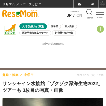
リセマム メンバーズ
Language
JP
/
CN
menu
search
大学受験 by 東進
医学部
東大受験
医専予備校徹底リサーチ
河合塾×東大特集
親子で考える大学選び
高校受験
中学受験
小学校受験
advertisement
共通テスト
夏休み
8月開催学校説明会・相談会
8月開催イベント・WS
全国公立高校 過去問
人気記事
自由研究教材（小学生向け）
自由研究教材（中学生向け）
ランキング
趣味・娯楽
小学生
2021.12.24（金） 10:15
サンシャイン水族館「ゾクゾク深海生物2022」
ツアーも 3枚目の写真・画像