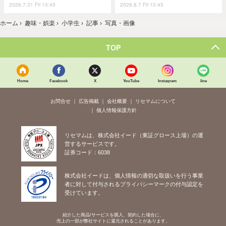
2026.7.31 Fri 13:45
2026.8.7 Fri 10:45
ホーム
›
趣味・娯楽
›
小学生
›
記事
›
写真・画像
TOP
Home
Facebook
X
YouTube
Instagram
line
お問合せ
広告掲載
会社概要
リセマムについて
個人情報保護方針
リセマムは、株式会社イード（東証グロース上場）の運
営するサービスです。
証券コード：6038
株式会社イードは、個人情報の適切な取扱いを行う事業
者に対して付与されるプライバシーマークの付与認定を
受けています。
紹介した商品/サービスを購入、契約した場合に、
売上の一部が弊社サイトに還元されることがあります。