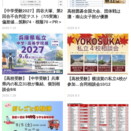
【中学受験2027】四谷大塚、第2
高校囲碁全国大会、団体戦は
回合不合判定テスト（7/5実施）
灘・南山女子部が優勝
偏差値…筑駒74・桜蔭70＜PR＞
2026.7.10
2026.8.5
【高校受験】【中学受験】兵庫
【高校受験】横須賀の私立4校が
県内の私立31校が集結、個別相
参加…合同相談会10/12
談会9/6
2026.7.28
2026.8.5