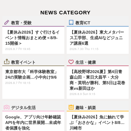
NEWS CATEGORY
教育・受験
教育ICT
【夏休み2026】すぐ行けるイ
【夏休み2026】東大メタバー
ベント情報おまとめ便＜8/9-
ス工学部、生成AIなどジュニ
15開催＞
ア講座6選
2026.8.7 Fri 19:45
2026.7.30 Thu 11:15
教育イベント
生活・健康
東京都市大「科学体験教室」
【高校野球2026夏】第4日青
24の実験企画…小中向け9/6
森山田・東日大昌平・大分
商・英明が勝利、第5日は花巻
2026.8.7 Fri 18:15
東vs新田ほか
2026.8.9 Sun 9:15
デジタル生活
趣味・娯楽
Google、アプリ向け年齢確認
【夏休み2026】魚に触れて学
APIを年内に世界展開…未成年
ぶ「おさかな」イベント8/8…
者保護を強化
川崎市