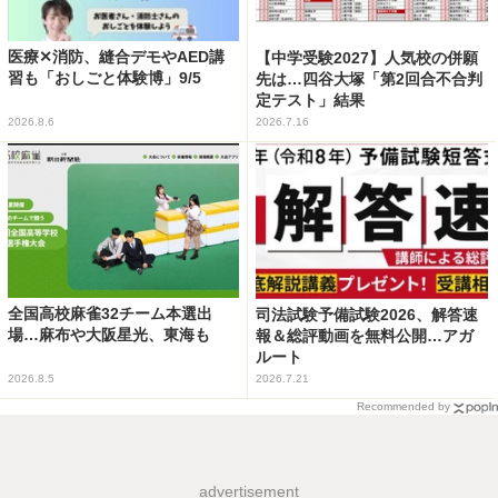
医療✕消防、縫合デモやAED講
【中学受験2027】人気校の併願
習も「おしごと体験博」9/5
先は…四谷大塚「第2回合不合判
定テスト」結果
2026.8.6
2026.7.16
全国高校麻雀32チーム本選出
司法試験予備試験2026、解答速
場…麻布や大阪星光、東海も
報＆総評動画を無料公開…アガ
ルート
2026.8.5
2026.7.21
Recommended by
advertisement