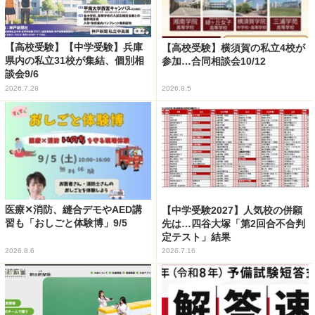
【高校受験】【中学受験】兵庫
【高校受験】横須賀の私立4校が
県内の私立31校が集結、個別相
参加…合同相談会10/12
談会9/6
2026.7.28
2026.8.5
医療✕消防、縫合デモやAED講
【中学受験2027】人気校の併願
習も「おしごと体験博」9/5
先は…四谷大塚「第2回合不合判
定テスト」結果
2026.8.6
2026.7.16