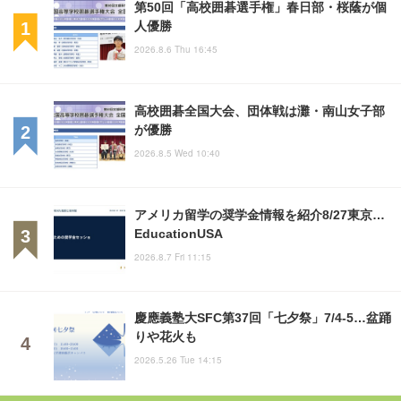
第50回「高校囲碁選手権」春日部・桜蔭が個
人優勝
2026.8.6 Thu 16:45
高校囲碁全国大会、団体戦は灘・南山女子部
が優勝
2026.8.5 Wed 10:40
アメリカ留学の奨学金情報を紹介8/27東京…
EducationUSA
2026.8.7 Fri 11:15
慶應義塾大SFC第37回「七夕祭」7/4-5…盆踊
りや花火も
2026.5.26 Tue 14:15