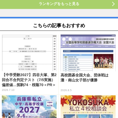
ランキングをもっと見る
こちらの記事もおすすめ
【中学受験2027】四谷大塚、第2
高校囲碁全国大会、団体戦は
回合不合判定テスト（7/5実施）
灘・南山女子部が優勝
偏差値…筑駒74・桜蔭70＜PR＞
2026.7.10
2026.8.5