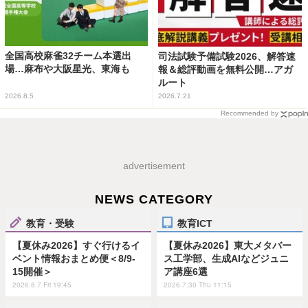
全国高校麻雀32チーム本選出
司法試験予備試験2026、解答速
場…麻布や大阪星光、東海も
報＆総評動画を無料公開…アガ
ルート
2026.8.5
2026.7.21
Recommended by
advertisement
NEWS CATEGORY
教育・受験
教育ICT
【夏休み2026】すぐ行けるイ
【夏休み2026】東大メタバー
ベント情報おまとめ便＜8/9-
ス工学部、生成AIなどジュニ
15開催＞
ア講座6選
2026.8.7 Fri 19:45
2026.7.30 Thu 11:15