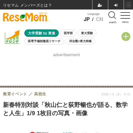
リセマム メンバーズ
Language
JP
/
CN
menu
search
大学受験 by 東進
医学部
東大受験
医専予備校徹底リサーチ
河合塾×東大特集
親子で考える大学選び
高校受験
中学受験
小学校受験
advertisement
共通テスト
夏休み
8月開催学校説明会・相談会
8月開催イベント・WS
全国公立高校 過去問
人気記事
自由研究教材（小学生向け）
自由研究教材（中学生向け）
ランキング
教育イベント
高校生
2022.1.5（水） 9:15
新春特別対談「秋山仁と荻野暢也が語る、数学
と人生」1/9 1枚目の写真・画像