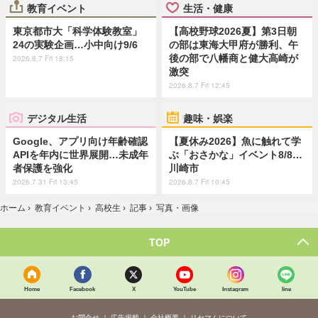
教育イベント
生活・健康
東京都市大「科学体験教室」
【高校野球2026夏】第3日朝
24の実験企画…小中向け9/6
の部は東海大甲府が勝利、午
後の部で八幡商と健大高崎が
2026.8.7 Fri 18:15
激突
2026.8.7 Fri 12:45
デジタル生活
趣味・娯楽
Google、アプリ向け年齢確認
【夏休み2026】魚に触れて学
APIを年内に世界展開…未成年
ぶ「おさかな」イベント8/8…
者保護を強化
川崎市
2026.7.31 Fri 13:45
2026.8.7 Fri 10:45
ホーム
›
教育イベント
›
高校生
›
記事
›
写真・画像
TOP
Home
Facebook
X
YouTube
Instagram
line
お問合せ
広告掲載
会社概要
リセマムについて