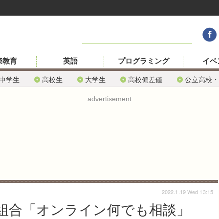
際教育
英語
プログラミング
イベ
中学生
高校生
大学生
高校偏差値
公立高校・
advertisement
2022.1.19 Wed 13:15
組合「オンライン何でも相談」