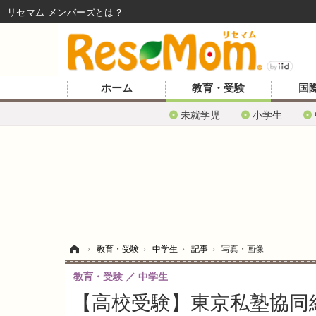
リセマム メンバーズ
ホーム
教育・受験
国
未就学児
小学生
ホーム
›
教育・受験
›
中学生
›
記事
›
写真・画像
教育・受験
中学生
【高校受験】東京私塾協同