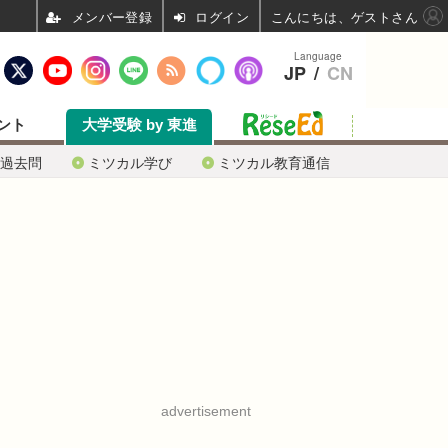
ログイン
こんにちは、ゲストさん
Language
JP
/
CN
ント
大学受験 by 東進
過去問
ミツカル学び
ミツカル教育通信
advertisement