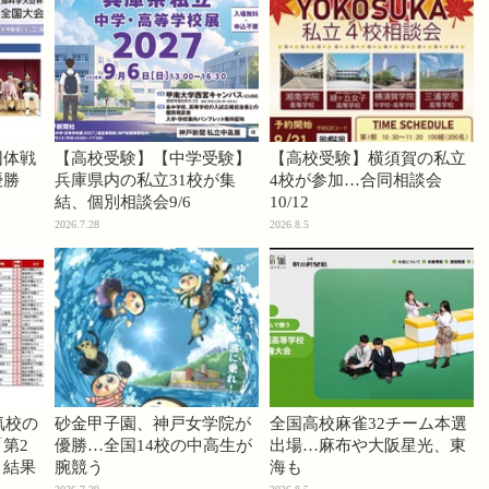
団体戦
【高校受験】【中学受験】
【高校受験】横須賀の私立
優勝
兵庫県内の私立31校が集
4校が参加…合同相談会
結、個別相談会9/6
10/12
2026.7.28
2026.8.5
気校の
砂金甲子園、神戸女学院が
全国高校麻雀32チーム本選
第2
優勝…全国14校の中高生が
出場…麻布や大阪星光、東
」結果
腕競う
海も