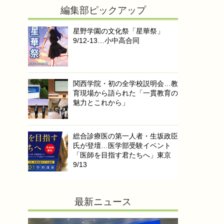
編集部ピックアップ
星野学園の文化祭「星華祭」
9/12-13…小中高合同
関西学院・初の全学校説明会…教
育現場から語られた「一貫教育の
魅力とこれから」
総合診療医の第一人者・生坂政臣
氏が登壇…医学部受験イベント
「医師を目指す君たちへ」東京
9/13
最新ニュース