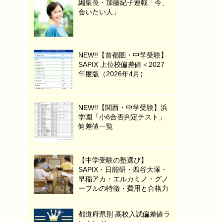
編集長・加藤紀子連載「今、
会いたい人」
NEW!!【首都圏・中学受験】
SAPIX 上位校偏差値＜2027
年度版（2026年4月）
NEW!!【関西・中学受験】浜
学園「小6合否判定テスト」
偏差値一覧
【中学受験の塾選び】
SAPIX・日能研・四谷大塚・
早稲アカ・エルカミノ・グノ
ーブルの特徴・費用と合格力
都道府県別 高校入試偏差値ラ