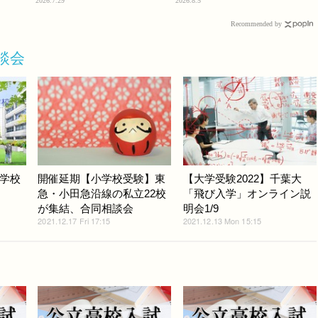
2026.7.29
2026.8.5
Recommended by
談会
学校
開催延期【小学校受験】東
【大学受験2022】千葉大
急・小田急沿線の私立22校
「飛び入学」オンライン説
が集結、合同相談会
明会1/9
2021.12.17 Fri 17:15
2021.12.13 Mon 15:15