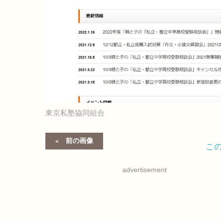
東京私塾協同組合
前の画像
こ
advertisement