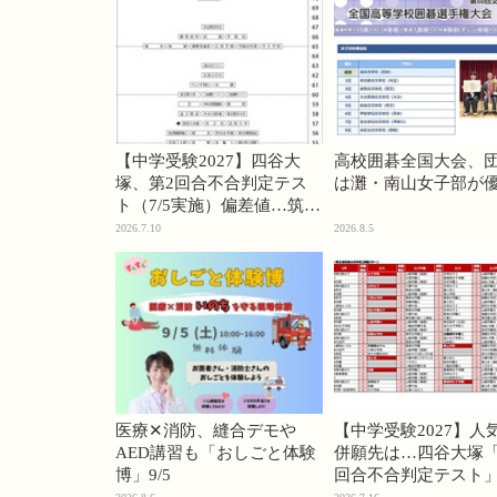
【中学受験2027】四谷大
高校囲碁全国大会、
塚、第2回合不合判定テス
は灘・南山女子部が
ト（7/5実施）偏差値…筑駒
74・桜蔭70＜PR＞
2026.7.10
2026.8.5
医療✕消防、縫合デモや
【中学受験2027】人
AED講習も「おしごと体験
併願先は…四谷大塚「
博」9/5
回合不合判定テスト