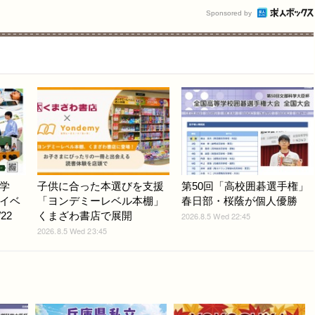
Sponsored by
学
子供に合った本選びを支援
第50回「高校囲碁選手権」
イベ
「ヨンデミーレベル本棚」
春日部・桜蔭が個人優勝
22
くまざわ書店で展開
2026.8.5 Wed 22:45
2026.8.5 Wed 23:45