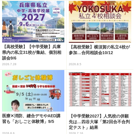
【高校受験】【中学受験】兵庫
【高校受験】横須賀の私立4校が
県内の私立31校が集結、個別相
参加…合同相談会10/12
談会9/6
2026.7.28
2026.8.5
医療✕消防、縫合デモやAED講
【中学受験2027】人気校の併願
習も「おしごと体験博」9/5
先は…四谷大塚「第2回合不合判
定テスト」結果
2026.8.6
2026.7.16