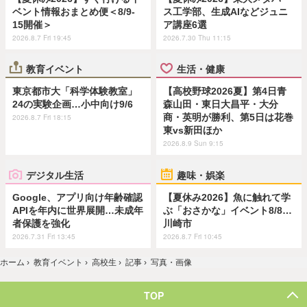
ベント情報おまとめ便＜8/9-
ス工学部、生成AIなどジュニ
15開催＞
ア講座6選
2026.8.7 Fri 19:45
2026.7.30 Thu 11:15
教育イベント
生活・健康
東京都市大「科学体験教室」
【高校野球2026夏】第4日青
24の実験企画…小中向け9/6
森山田・東日大昌平・大分
商・英明が勝利、第5日は花巻
2026.8.7 Fri 18:15
東vs新田ほか
2026.8.9 Sun 9:15
デジタル生活
趣味・娯楽
Google、アプリ向け年齢確認
【夏休み2026】魚に触れて学
APIを年内に世界展開…未成年
ぶ「おさかな」イベント8/8…
者保護を強化
川崎市
2026.7.31 Fri 13:45
2026.8.7 Fri 10:45
ホーム
›
教育イベント
›
高校生
›
記事
›
写真・画像
TOP