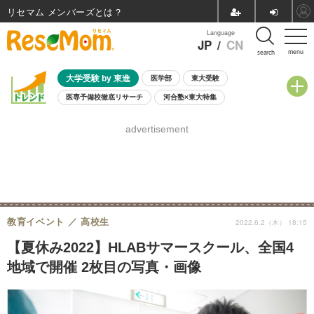
リセマム メンバーズ
Language
JP
/
CN
menu
search
大学受験 by 東進
医学部
東大受験
医専予備校徹底リサーチ
河合塾×東大特集
親子で考える大学選び
高校受験
中学受験
小学校受験
advertisement
共通テスト
夏休み
8月開催学校説明会・相談会
8月開催イベント・WS
全国公立高校 過去問
人気記事
自由研究教材（小学生向け）
自由研究教材（中学生向け）
ランキング
教育イベント
高校生
2022.6.2（木） 18:15
【夏休み2022】HLABサマースクール、全国4
地域で開催 2枚目の写真・画像