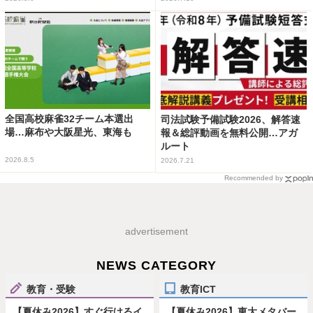
全国高校麻雀32チーム本選出
司法試験予備試験2026、解答速
場…麻布や大阪星光、東海も
報＆総評動画を無料公開…アガ
ルート
2026.8.5
2026.7.21
Recommended by
advertisement
NEWS CATEGORY
教育・受験
教育ICT
【夏休み2026】すぐ行けるイ
【夏休み2026】東大メタバー