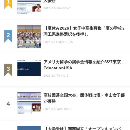
人優勝
2026.8.6 Thu 16:45
【夏休み2026】女子中高生募集「夏の学校」
理工系進路選択を後押し
2026.5.11 Mon 10:15
アメリカ留学の奨学金情報を紹介8/27東京…
EducationUSA
2026.8.7 Fri 11:15
高校囲碁全国大会、団体戦は灘・南山女子部
が優勝
2026.8.5 Wed 10:40
【大学受験】関関同立「オープンキャンパ