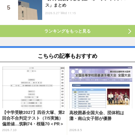
ス」まとめ
2026.5.27 Wed 11:15
ランキングをもっと見る
こちらの記事もおすすめ
【中学受験2027】四谷大塚、第2
高校囲碁全国大会、団体戦は
回合不合判定テスト（7/5実施）
灘・南山女子部が優勝
偏差値…筑駒74・桜蔭70＜PR＞
2026.7.10
2026.8.5