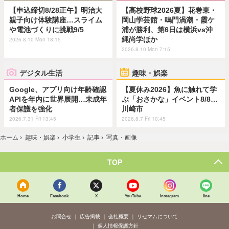
【申込締切8/28正午】明治大
【高校野球2026夏】花巻東・
親子向け体験講座…スライム
岡山学芸館・鳴門渦潮・霞ケ
や電池づくりに挑戦9/5
浦が勝利、第6日は横浜vs沖
縄尚学ほか
2026.8.10 Mon 18:15
2026.8.10 Mon 7:15
デジタル生活
趣味・娯楽
Google、アプリ向け年齢確認
【夏休み2026】魚に触れて学
APIを年内に世界展開…未成年
ぶ「おさかな」イベント8/8…
者保護を強化
川崎市
2026.7.31 Fri 13:45
2026.8.7 Fri 10:45
ホーム
›
趣味・娯楽
›
小学生
›
記事
›
写真・画像
TOP
Home
Facebook
X
YouTube
Instagram
line
お問合せ
広告掲載
会社概要
リセマムについて
個人情報保護方針