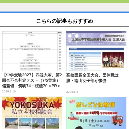
こちらの記事もおすすめ
【中学受験2027】四谷大塚、第2
高校囲碁全国大会、団体戦は
回合不合判定テスト（7/5実施）
灘・南山女子部が優勝
偏差値…筑駒74・桜蔭70＜PR＞
2026.7.10
2026.8.5