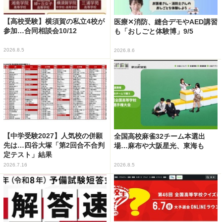
【高校受験】横須賀の私立4校が
医療✕消防、縫合デモやAED講習
参加…合同相談会10/12
も「おしごと体験博」9/5
2026.8.5
2026.8.6
【中学受験2027】人気校の併願
全国高校麻雀32チーム本選出
先は…四谷大塚「第2回合不合判
場…麻布や大阪星光、東海も
定テスト」結果
2026.7.16
2026.8.5