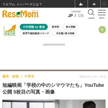
リセマム メンバーズ
Language
JP
/
CN
menu
search
大学受験 by 東進
医学部
東大受験
医専予備校徹底リサーチ
河合塾×東大特集
親子で考える大学選び
高校受験
中学受験
小学校受験
advertisement
共通テスト
夏休み
8月開催学校説明会・相談会
8月開催イベント・WS
全国公立高校 過去問
人気記事
自由研究教材（小学生向け）
自由研究教材（中学生向け）
ランキング
趣味・娯楽
小学生
2022.10.4（火） 18:15
短編映画「学校の中のシマウマたち」YouTube
公開 5枚目の写真・画像