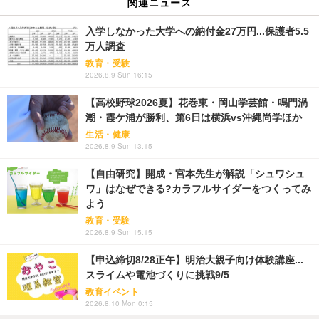
関連ニュース
入学しなかった大学への納付金27万円...保護者5.5
万人調査
教育・受験
2026.8.9 Sun 16:15
【高校野球2026夏】花巻東・岡山学芸館・鳴門渦
潮・霞ケ浦が勝利、第6日は横浜vs沖縄尚学ほか
生活・健康
2026.8.9 Sun 13:15
【自由研究】開成・宮本先生が解説「シュワシュ
ワ」はなぜできる?カラフルサイダーをつくってみ
よう
教育・受験
2026.8.9 Sun 15:15
【申込締切8/28正午】明治大親子向け体験講座...
スライムや電池づくりに挑戦9/5
教育イベント
2026.8.10 Mon 0:15