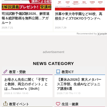
司法試験予備試験2026、解答速
渋幕や東大寺学園など40校、高
報＆総評動画を無料公開…アガ
校生クイズTOKYOラウンドへ
ルート
2026.7.21
2026.7.29
Recommended by
advertisement
NEWS CATEGORY
教育・受験
教育ICT
お母さん先生に聞く「子育て
【夏休み2026】東大メタバー
と教師、両立のポイント」と
ス工学部、生成AIなどジュニ
は…Teacher’s［Shift］
ア講座6選
2026.8.10 Mon 19:45
2026.7.30 Thu 11:15
教育イベント
生活・健康