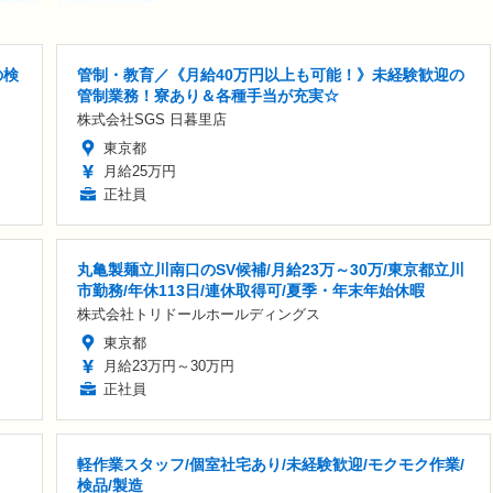
の検
管制・教育／《月給40万円以上も可能！》未経験歓迎の
管制業務！寮あり＆各種手当が充実☆
株式会社SGS 日暮里店
東京都
月給25万円
正社員
丸亀製麺立川南口のSV候補/月給23万～30万/東京都立川
市勤務/年休113日/連休取得可/夏季・年末年始休暇
株式会社トリドールホールディングス
東京都
月給23万円～30万円
正社員
軽作業スタッフ/個室社宅あり/未経験歓迎/モクモク作業/
検品/製造