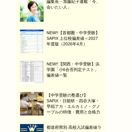
編集長・加藤紀子連載「今、
会いたい人」
NEW!!【首都圏・中学受験】
SAPIX 上位校偏差値＜2027
年度版（2026年4月）
NEW!!【関西・中学受験】浜
学園「小6合否判定テスト」
偏差値一覧
【中学受験の塾選び】
SAPIX・日能研・四谷大塚・
早稲アカ・エルカミノ・グノ
ーブルの特徴・費用と合格力
都道府県別 高校入試偏差値ラ