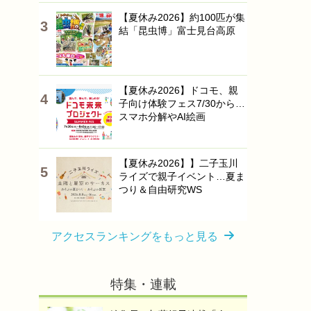
【夏休み2026】約100匹が集
結「昆虫博」富士見台高原
【夏休み2026】ドコモ、親
子向け体験フェス7/30から…
スマホ分解やAI絵画
【夏休み2026】】二子玉川
ライズで親子イベント…夏ま
つり＆自由研究WS
アクセスランキングをもっと見る
特集・連載