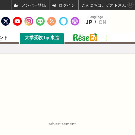
ログイン
こんにちは、ゲストさん
Language
JP
/
CN
ント
大学受験 by 東進
advertisement