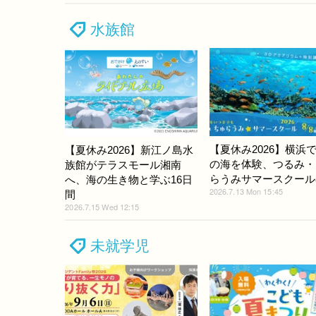
水族館
【夏休み2026】横浜
【夏休み2026】新江ノ島水
の海を体験、つるみ・
族館がテラスモール湘南
らうみサマースクール8/
へ、海の生き物と学ぶ16日
2026.7.13 Mon 15:45
間
2026.7.15 Wed 12:15
未就学児