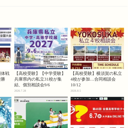
団体戦
【高校受験】【中学受験】
【高校受験】横須賀の私立
優勝
兵庫県内の私立31校が集
4校が参加…合同相談会
結、個別相談会9/6
10/12
2026.7.28
2026.8.5