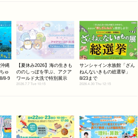
で沖縄
【夏休み2026】海の生きも
サンシャイン水族館「ざん
ちゅ
ののしっぽを学ぶ、アクア
ねんないきもの総選挙」
8-9
ワールド大洗で特別展示
8/23まで
2026.7.7 Tue 10:15
2026.4.30 Thu 12:15