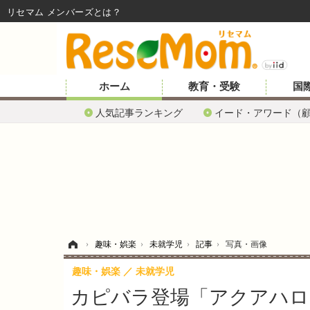
リセマム メンバーズ
ホーム
教育・受験
国
人気記事ランキング
イード・アワード（
ホーム
›
趣味・娯楽
›
未就学児
›
記事
›
写真・画像
趣味・娯楽
未就学児
カピバラ登場「アクアハロウ