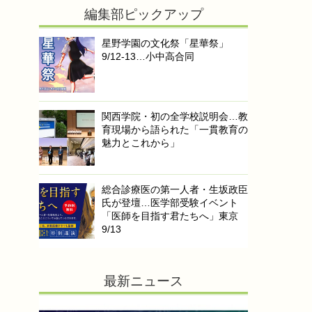
編集部ピックアップ
星野学園の文化祭「星華祭」
9/12-13…小中高合同
関西学院・初の全学校説明会…教
育現場から語られた「一貫教育の
魅力とこれから」
総合診療医の第一人者・生坂政臣
氏が登壇…医学部受験イベント
「医師を目指す君たちへ」東京
9/13
最新ニュース