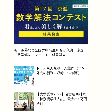
灘・渋幕など全国の中高生18名が入賞…京進
「数学解法コンテスト」結果発表
ドラえもん短歌、入選作は11/20
発売の新刊に収録…9/3締切
【大学受験2027】名古屋商科大
「特別奨学生入試」最大360万円
給付