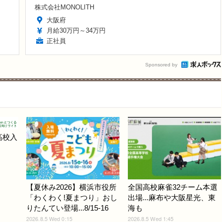
株式会社MONOLITH
大阪府
月給30万円～34万円
正社員
Sponsored by
高校入
【夏休み2026】横浜市役所
全国高校麻雀32チーム本選
「わくわく!夏まつり」おし
出場...麻布や大阪星光、東
りたんてい登場...8/15-16
海も
2026.8.5 Wed 0:15
2026.8.5 Wed 1:45