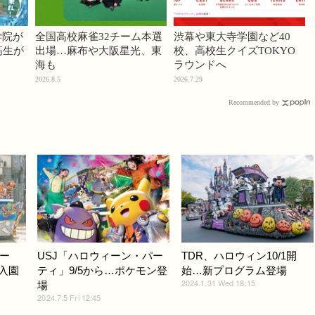
学院が
全国高校麻雀32チーム本選
渋幕や東大寺学園など40
高生が
出場…麻布や大阪星光、東
校、高校生クイズTOKYO
海も
ラウンドへ
2026.8.5
2026.7.29
Recommended by
ー
USJ「ハロウィーン・パー
TDR、ハロウィン10/1開
り入園
ティ」9/5から…ポケモン登
始…新プログラム登場
2024.1.31 Wed 18:15
場
2024.7.5 Fri 12:45