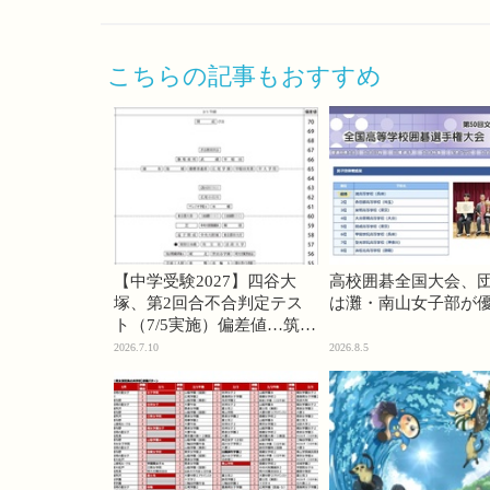
こちらの記事もおすすめ
【中学受験2027】四谷大
高校囲碁全国大会、
塚、第2回合不合判定テス
は灘・南山女子部が
ト（7/5実施）偏差値…筑駒
74・桜蔭70＜PR＞
2026.7.10
2026.8.5