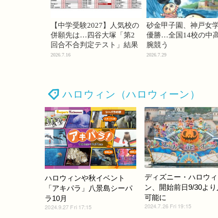
【中学受験2027】人気校の
砂金甲子園、神戸女
併願先は…四谷大塚「第2
優勝…全国14校の中
回合不合判定テスト」結果
腕競う
2026.7.16
2026.7.29
ハロウィン（ハロウィーン）
ディズニー・ハロウィ
ハロウィンや秋イベント
ン、開始前日9/30よ
「アキパラ」八景島シーパ
可能に
ラ10月
2024.7.26 Fri 19:15
2024.9.27 Fri 17:15