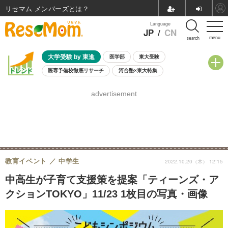
リセマム メンバーズ
Language
JP
/
CN
menu
search
大学受験 by 東進
医学部
東大受験
医専予備校徹底リサーチ
河合塾×東大特集
親子で考える大学選び
高校受験
中学受験
小学校受験
advertisement
共通テスト
夏休み
8月開催学校説明会・相談会
8月開催イベント・WS
全国公立高校 過去問
人気記事
自由研究教材（小学生向け）
自由研究教材（中学生向け）
ランキング
教育イベント
中学生
2022.10.20（木） 12:15
中高生が子育て支援策を提案「ティーンズ・ア
クションTOKYO」11/23 1枚目の写真・画像