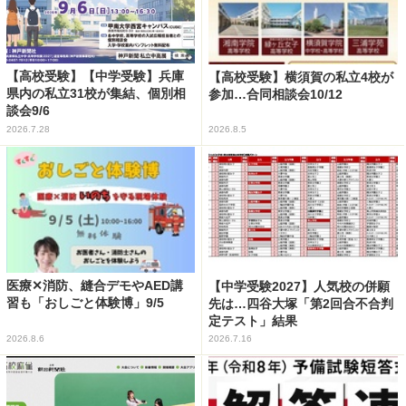
【高校受験】【中学受験】兵庫
【高校受験】横須賀の私立4校が
県内の私立31校が集結、個別相
参加…合同相談会10/12
談会9/6
2026.7.28
2026.8.5
医療✕消防、縫合デモやAED講
【中学受験2027】人気校の併願
習も「おしごと体験博」9/5
先は…四谷大塚「第2回合不合判
定テスト」結果
2026.8.6
2026.7.16