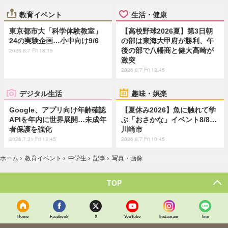
教育イベント
生活・健康
東京都市大「科学体験教室」
【高校野球2026夏】第3日朝
24の実験企画…小中向け9/6
の部は東海大甲府が勝利、午
後の部で八幡商と健大高崎が
2026.8.7 Fri 18:15
激突
2026.8.7 Fri 12:45
デジタル生活
趣味・娯楽
Google、アプリ向け年齢確認
【夏休み2026】魚に触れて学
APIを年内に世界展開…未成年
ぶ「おさかな」イベント8/8…
者保護を強化
川崎市
2026.7.31 Fri 13:45
2026.8.7 Fri 10:45
ホーム
›
教育イベント
›
中学生
›
記事
›
写真・画像
TOP
Home
Facebook
X
YouTube
Instagram
line