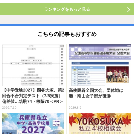
ランキングをもっと見る
こちらの記事もおすすめ
【中学受験2027】四谷大塚、第2
高校囲碁全国大会、団体戦は
回合不合判定テスト（7/5実施）
灘・南山女子部が優勝
偏差値…筑駒74・桜蔭70＜PR＞
2026.7.10
2026.8.5