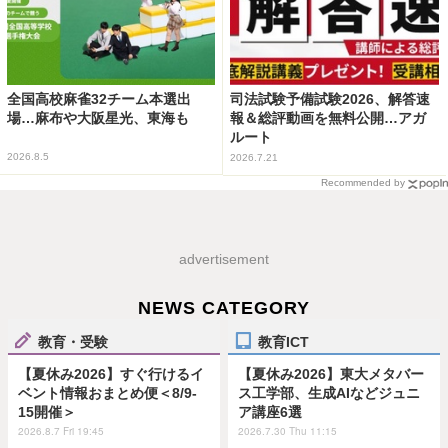
全国高校麻雀32チーム本選出
司法試験予備試験2026、解答速
場…麻布や大阪星光、東海も
報＆総評動画を無料公開…アガ
ルート
2026.8.5
2026.7.21
Recommended by
advertisement
NEWS CATEGORY
教育・受験
教育ICT
【夏休み2026】すぐ行けるイ
【夏休み2026】東大メタバー
ベント情報おまとめ便＜8/9-
ス工学部、生成AIなどジュニ
15開催＞
ア講座6選
2026.8.7 Fri 19:45
2026.7.30 Thu 11:15