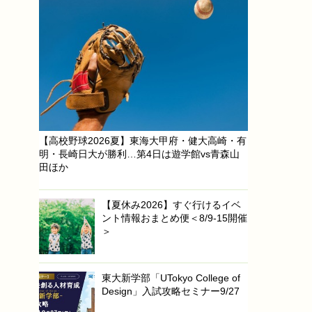
【高校野球2026夏】東海大甲府・健大高崎・有
明・長崎日大が勝利…第4日は遊学館vs青森山
田ほか
【夏休み2026】すぐ行けるイベ
ント情報おまとめ便＜8/9-15開催
＞
東大新学部「UTokyo College of
Design」入試攻略セミナー9/27