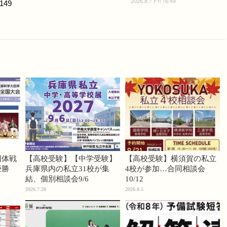
2026.8.7 Fri 16:49
149
団体戦
【高校受験】【中学受験】
【高校受験】横須賀の私立
優勝
兵庫県内の私立31校が集
4校が参加…合同相談会
結、個別相談会9/6
10/12
2026.7.28
2026.8.5