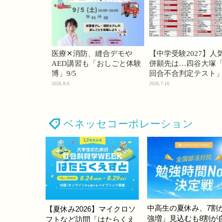
医療✕消防、縫合デモや
【中学受験2027】人
AED講習も「おしごと体験
併願先は…四谷大塚「
博」9/5
回合不合判定テスト
2026.8.6
2026.7.16
ベネッセコーポレーション
中高生の夏休み、7割
【夏休み2026】マイクロソ
強増」見込むも8割が
フトなど訪問「はたらくえ