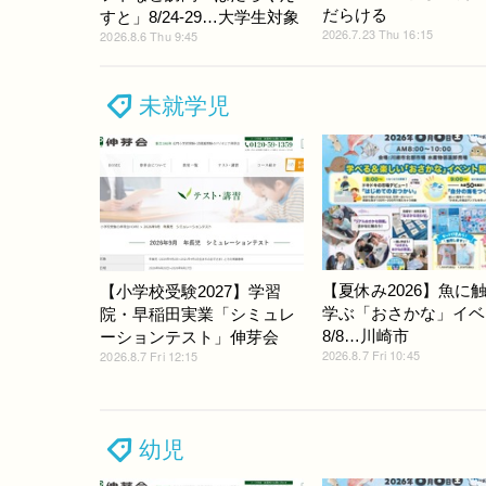
だらける
すと」8/24-29…大学生対象
2026.7.23 Thu 16:15
2026.8.6 Thu 9:45
未就学児
【夏休み2026】魚に
【小学校受験2027】学習
学ぶ「おさかな」イベ
院・早稲田実業「シミュレ
8/8…川崎市
ーションテスト」伸芽会
2026.8.7 Fri 10:45
2026.8.7 Fri 12:15
幼児