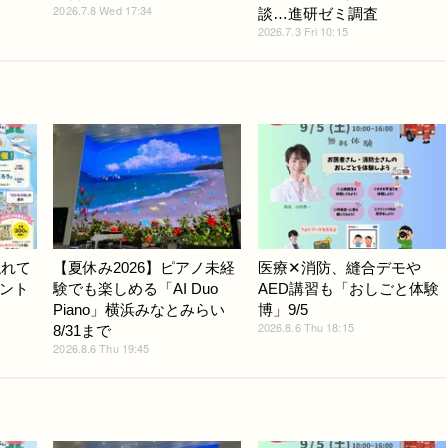
2026.7.8 Wed 17:34
談…進研ゼミ調査
2026.7.3 Fri 10:15
触れて
【夏休み2026】ピアノ未経
医療✕消防、縫合デモや
ント
験でも楽しめる「AI Duo
AED講習も「おしごと体験
Piano」横浜みなとみらい
博」9/5
2026.8.6 Thu 18:15
8/31まで
2026.8.6 Thu 19:45