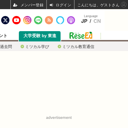
ログイン
こんにちは、ゲストさん
Language
JP
/
CN
ント
大学受験 by 東進
過去問
ミツカル学び
ミツカル教育通信
advertisement