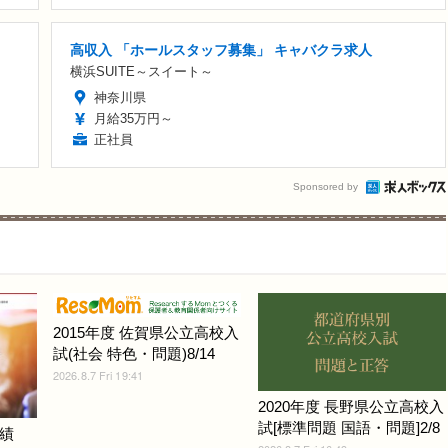
高収入 「ホールスタッフ募集」 キャバクラ求人
横浜SUITE～スイート～
神奈川県
月給35万円～
正社員
Sponsored by
2015年度 佐賀県公立高校入
試(社会 特色・問題)8/14
2026.8.7 Fri 19:41
2020年度 長野県公立高校入
試[標準問題 国語・問題]2/8
績