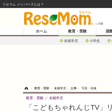
リセマム メンバーズ
ホーム
教育・受験
国
未就学児
小学生
ホーム
›
教育・受験
›
未就学児
›
記事
›
写真・画像
教育・受験
未就学児
「こどもちゃれんじTV」リ