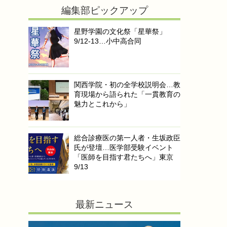
編集部ピックアップ
星野学園の文化祭「星華祭」
9/12-13…小中高合同
関西学院・初の全学校説明会…教
育現場から語られた「一貫教育の
魅力とこれから」
総合診療医の第一人者・生坂政臣
氏が登壇…医学部受験イベント
「医師を目指す君たちへ」東京
9/13
最新ニュース