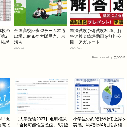
気校の
全国高校麻雀32チーム本選
司法試験予備試験2026、解
第2
出場…麻布や大阪星光、東
答速報＆総評動画を無料公
」結果
海も
開…アガルート
2026.8.5
2026.7.21
Recommended by
が「勉
【大学受験2027】進研模試
小学生の約9割が物価上昇を
自宅で
「合格可能性偏差値」6月版
実感、約4割がAIに悩み相