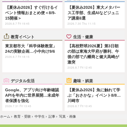
【夏休み2026】すぐ行けるイ
【夏休み2026】東大メタバー
ベント情報おまとめ便＜8/9-
ス工学部、生成AIなどジュニ
15開催＞
ア講座6選
2026.8.7 Fri 19:45
2026.7.30 Thu 11:15
教育イベント
生活・健康
東京都市大「科学体験教室」
【高校野球2026夏】第3日朝
24の実験企画…小中向け9/6
の部は東海大甲府が勝利、午
後の部で八幡商と健大高崎が
2026.8.7 Fri 18:15
激突
2026.8.7 Fri 12:45
デジタル生活
趣味・娯楽
Google、アプリ向け年齢確認
【夏休み2026】魚に触れて学
APIを年内に世界展開…未成年
ぶ「おさかな」イベント8/8…
者保護を強化
川崎市
2026.7.31 Fri 13:45
2026.8.7 Fri 10:45
ホーム
›
教育・受験
›
中学生
›
記事
›
写真・画像