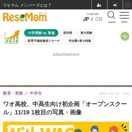
リセマム メンバーズ
Language
JP
/
CN
menu
search
大学受験 by 東進
医学部
東大受験
医専予備校徹底リサーチ
河合塾×東大特集
親子で考える大学選び
高校受験
中学受験
小学校受験
advertisement
共通テスト
夏休み
8月開催学校説明会・相談会
8月開催イベント・WS
全国公立高校 過去問
人気記事
自由研究教材（小学生向け）
自由研究教材（中学生向け）
ランキング
教育・受験
中学生
2022.11.8（火） 9:45
ワオ高校、中高生向け初企画「オープンスクー
ル」11/19 1枚目の写真・画像