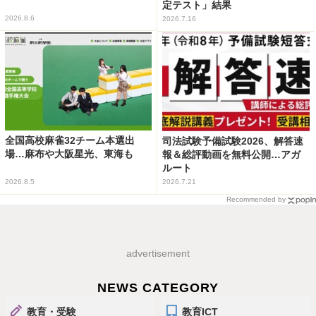
定テスト」結果
2026.8.6
2026.7.16
全国高校麻雀32チーム本選出
司法試験予備試験2026、解答速
場…麻布や大阪星光、東海も
報＆総評動画を無料公開…アガ
ルート
2026.8.5
2026.7.21
Recommended by
advertisement
NEWS CATEGORY
教育・受験
教育ICT