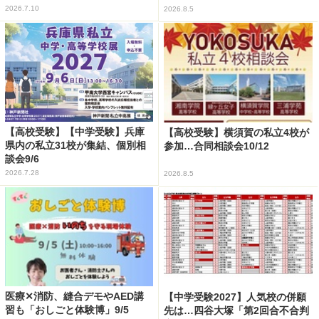
2026.7.10
2026.8.5
【高校受験】【中学受験】兵庫
【高校受験】横須賀の私立4校が
県内の私立31校が集結、個別相
参加…合同相談会10/12
談会9/6
2026.7.28
2026.8.5
医療✕消防、縫合デモやAED講
【中学受験2027】人気校の併願
習も「おしごと体験博」9/5
先は…四谷大塚「第2回合不合判