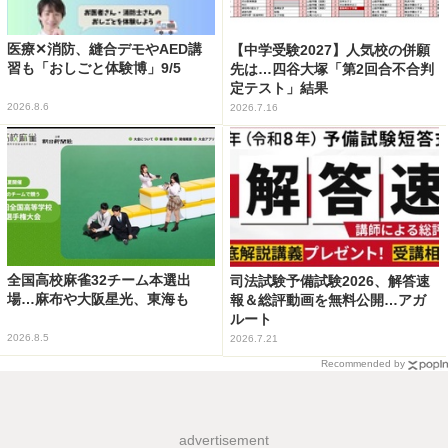
医療✕消防、縫合デモやAED講
【中学受験2027】人気校の併願
習も「おしごと体験博」9/5
先は…四谷大塚「第2回合不合判
定テスト」結果
2026.8.6
2026.7.16
全国高校麻雀32チーム本選出
司法試験予備試験2026、解答速
場…麻布や大阪星光、東海も
報＆総評動画を無料公開…アガ
ルート
2026.8.5
2026.7.21
Recommended by
advertisement