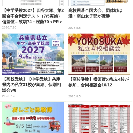
【中学受験2027】四谷大塚、第2
高校囲碁全国大会、団体戦は
回合不合判定テスト（7/5実施）
灘・南山女子部が優勝
偏差値…筑駒74・桜蔭70＜PR＞
2026.7.10
2026.8.5
【高校受験】【中学受験】兵庫
【高校受験】横須賀の私立4校が
県内の私立31校が集結、個別相
参加…合同相談会10/12
談会9/6
2026.7.28
2026.8.5