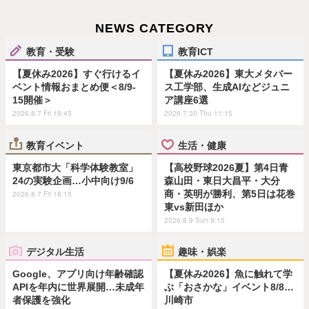
NEWS CATEGORY
教育・受験
教育ICT
【夏休み2026】すぐ行けるイ
【夏休み2026】東大メタバー
ベント情報おまとめ便＜8/9-
ス工学部、生成AIなどジュニ
15開催＞
ア講座6選
2026.8.7 Fri 19:45
2026.7.30 Thu 11:15
教育イベント
生活・健康
東京都市大「科学体験教室」
【高校野球2026夏】第4日青
24の実験企画…小中向け9/6
森山田・東日大昌平・大分
商・英明が勝利、第5日は花巻
2026.8.7 Fri 18:15
東vs新田ほか
2026.8.9 Sun 9:15
デジタル生活
趣味・娯楽
Google、アプリ向け年齢確認
【夏休み2026】魚に触れて学
APIを年内に世界展開…未成年
ぶ「おさかな」イベント8/8…
者保護を強化
川崎市