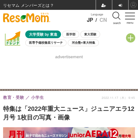
リセマム メンバーズ
Language
JP
/
CN
menu
search
大学受験 by 東進
医学部
東大受験
医専予備校徹底リサーチ
河合塾×東大特集
親子で考える大学選び
高校受験
中学受験
小学校受験
advertisement
共通テスト
夏休み
8月開催学校説明会・相談会
8月開催イベント・WS
全国公立高校 過去問
人気記事
自由研究教材（小学生向け）
自由研究教材（中学生向け）
ランキング
教育・受験
小学生
2022.11.17（木） 9:45
特集は「2022年重大ニュース」ジュニアエラ12
月号 1枚目の写真・画像