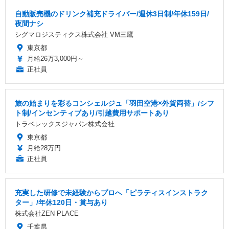
自動販売機のドリンク補充ドライバー/週休3日制/年休159日/
夜間ナシ
シグマロジスティクス株式会社 VM三鷹
東京都
月給26万3,000円～
正社員
旅の始まりを彩るコンシェルジュ「羽田空港×外貨両替」/シフ
ト制/インセンティブあり/引越費用サポートあり
トラベレックスジャパン株式会社
東京都
月給28万円
正社員
充実した研修で未経験からプロへ「ピラティスインストラク
ター」/年休120日・賞与あり
株式会社ZEN PLACE
千葉県