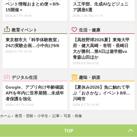
ベント情報おまとめ便＜8/9-
ス工学部、生成AIなどジュニ
15開催＞
ア講座6選
2026.8.7 Fri 19:45
2026.7.30 Thu 11:15
教育イベント
生活・健康
東京都市大「科学体験教室」
【高校野球2026夏】東海大甲
24の実験企画…小中向け9/6
府・健大高崎・有明・長崎日
大が勝利…第4日は遊学館vs
2026.8.7 Fri 18:15
青森山田ほか
2026.8.8 Sat 9:52
デジタル生活
趣味・娯楽
Google、アプリ向け年齢確認
【夏休み2026】魚に触れて学
APIを年内に世界展開…未成年
ぶ「おさかな」イベント8/8…
者保護を強化
川崎市
2026.7.31 Fri 13:45
2026.8.7 Fri 10:45
ホーム
›
教育・受験
›
小学生
›
記事
›
写真・画像
TOP