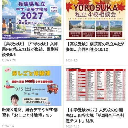
【高校受験】【中学受験】兵庫
【高校受験】横須賀の私立4校が
県内の私立31校が集結、個別相
参加…合同相談会10/12
談会9/6
2026.7.28
2026.8.5
医療✕消防、縫合デモやAED講
【中学受験2027】人気校の併願
習も「おしごと体験博」9/5
先は…四谷大塚「第2回合不合判
定テスト」結果
2026.8.6
2026.7.16