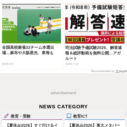
全国高校麻雀32チーム本選出
司法試験予備試験2026、解答速
場…麻布や大阪星光、東海も
報＆総評動画を無料公開…アガ
ルート
2026.8.5
2026.7.21
Recommended by
advertisement
NEWS CATEGORY
教育・受験
教育ICT
【夏休み2026】すぐ行けるイ
【夏休み2026】東大メタバー