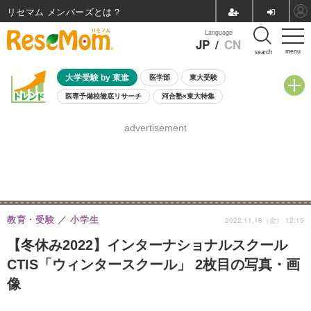
リセマム メンバーズ
Language
JP
/
CN
menu
search
大学受験 by 東進
医学部
東大受験
医専予備校徹底リサーチ
河合塾×東大特集
親子で考える大学選び
高校受験
中学受験
小学校受験
advertisement
共通テスト
夏休み
8月開催学校説明会・相談会
8月開催イベント・WS
全国公立高校 過去問
人気記事
自由研究教材（小学生向け）
自由研究教材（中学生向け）
ランキング
教育・受験
小学生
2022.11.18（金） 12:15
【冬休み2022】インターナショナルスクール
CTIS「ウィンタースクール」 2枚目の写真・画
像