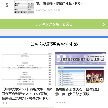
覧」首都圏・関西7月版＜PR＞
2026.7.27 Mon 13:46
ランキングをもっと見る
こちらの記事もおすすめ
【中学受験2027】四谷大塚、第2
高校囲碁全国大会、団体戦は
回合不合判定テスト（7/5実施）
灘・南山女子部が優勝
偏差値…筑駒74・桜蔭70＜PR＞
2026.7.10
2026.8.5