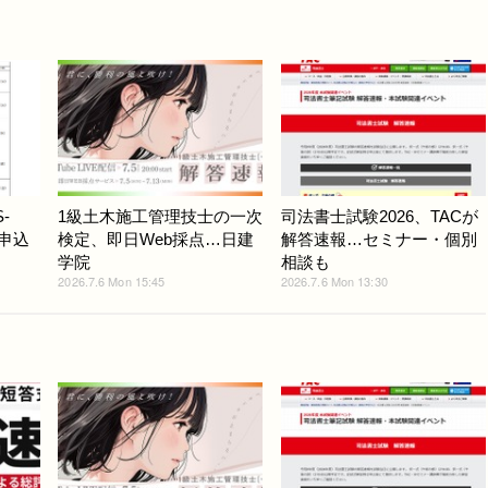
-
1級土木施工管理技士の一次
司法書士試験2026、TACが
8申込
検定、即日Web採点…日建
解答速報…セミナー・個別
学院
相談も
2026.7.6 Mon 15:45
2026.7.6 Mon 13:30