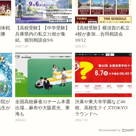
団体戦
【高校受験】【中学受験】
【高校受験】横須賀の私立
優勝
兵庫県内の私立31校が集
4校が参加…合同相談会
結、個別相談会9/6
10/12
2026.7.28
2026.8.5
学院が
全国高校麻雀32チーム本選
渋幕や東大寺学園など40
高生が
出場…麻布や大阪星光、東
校、高校生クイズTOKYO
海も
ラウンドへ
2026.8.5
2026.7.29
Recommended by