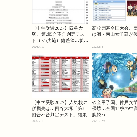
【中学受験2027】四谷大
高校囲碁全国大会、
塚、第2回合不合判定テス
は灘・南山女子部が
ト（7/5実施）偏差値…筑駒
74・桜蔭70＜PR＞
2026.7.10
2026.8.5
【中学受験2027】人気校の
砂金甲子園、神戸女
併願先は…四谷大塚「第2
優勝…全国14校の中
回合不合判定テスト」結果
腕競う
2026.7.16
2026.7.29