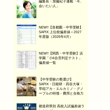
編集長・加藤紀子連載「今、
会いたい人」
NEW!!【首都圏・中学受験】
SAPIX 上位校偏差値＜2027
年度版（2026年4月）
NEW!!【関西・中学受験】浜
学園「小6合否判定テスト」
偏差値一覧
【中学受験の塾選び】
SAPIX・日能研・四谷大塚・
早稲アカ・エルカミノ・グノ
ーブルの特徴・費用と合格力
都道府県別 高校入試偏差値ラ