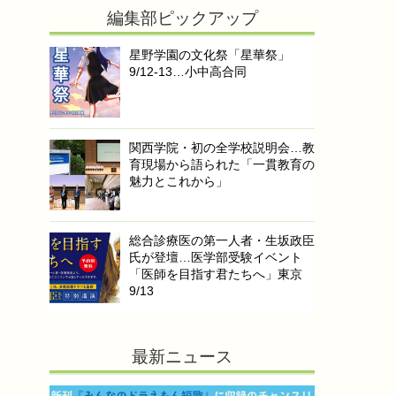
編集部ピックアップ
星野学園の文化祭「星華祭」
9/12-13…小中高合同
関西学院・初の全学校説明会…教
育現場から語られた「一貫教育の
魅力とこれから」
総合診療医の第一人者・生坂政臣
氏が登壇…医学部受験イベント
「医師を目指す君たちへ」東京
9/13
最新ニュース