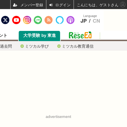
ログイン
こんにちは、ゲストさん
Language
JP
/
CN
ント
大学受験 by 東進
過去問
ミツカル学び
ミツカル教育通信
advertisement