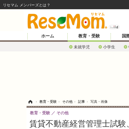
リセマム メンバーズ
ホーム
教育・受験
国
未就学児
小学生
ホーム
›
教育・受験
›
その他
›
記事
›
写真・画像
教育・受験
その他
賃貸不動産経営管理士試験、解