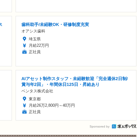
ス
歯科助手/未経験OK・研修制度充実
オアシス歯科
埼玉県
月給22万円
正社員
AIアセット制作スタッフ・未経験歓迎「完全週休2日制/
賞与年2回」・年間休日125日・昇給あり
ベンタス株式会社
東京都
月給26万2,800円～40万円
正社員
Sponsored by