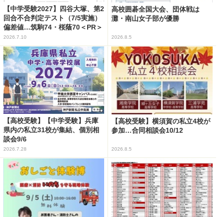
【中学受験2027】四谷大塚、第2
高校囲碁全国大会、団体戦は
回合不合判定テスト（7/5実施）
灘・南山女子部が優勝
偏差値…筑駒74・桜蔭70＜PR＞
2026.7.10
2026.8.5
【高校受験】【中学受験】兵庫
【高校受験】横須賀の私立4校が
県内の私立31校が集結、個別相
参加…合同相談会10/12
談会9/6
2026.7.28
2026.8.5