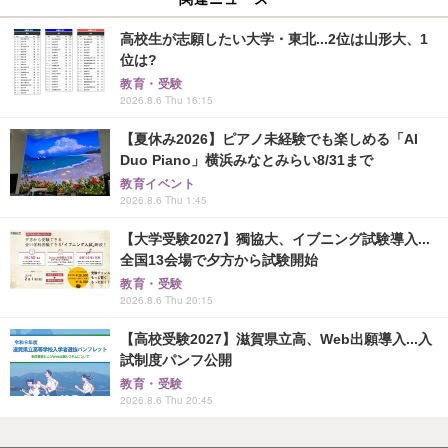
高校生が志願したい大学・東北...2位は山形大、1
位は?
教育・受験
2026.8.6 Thu 16:15
【夏休み2026】ピアノ未経験でも楽しめる「AI
Duo Piano」横浜みなとみらい8/31まで
教育イベント
2026.8.6 Thu 1:45
【大学受験2027】獨協大、イブニング試験導入...
全国13会場で夕方から試験開始
教育・受験
2026.8.6 Thu 20:15
【高校受験2027】滋賀県立高、Web出願導入...入
試制度パンフ公開
教育・受験
2026.8.6 Thu 20:45