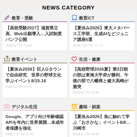
NEWS CATEGORY
教育・受験
教育ICT
【高校受験2027】滋賀県立
【夏休み2026】東大メタバー
高、Web出願導入…入試制度
ス工学部、生成AIなどジュニ
パンフ公開
ア講座6選
2026.8.7 Fri 14:45
2026.7.30 Thu 11:15
教育イベント
生活・健康
【夏休み2026】巨人Gタウン
【高校野球2026夏】第3日朝
で自由研究、世界の野球文化
の部は東海大甲府が勝利、午
学ぶイベント8/15-16
後の部で八幡商と健大高崎が
激突
2026.8.7 Fri 15:15
2026.8.7 Fri 12:45
デジタル生活
趣味・娯楽
Google、アプリ向け年齢確認
【夏休み2026】魚に触れて学
APIを年内に世界展開…未成年
ぶ「おさかな」イベント8/8…
者保護を強化
川崎市
2026.7.31 Fri 13:45
2026.8.7 Fri 10:45