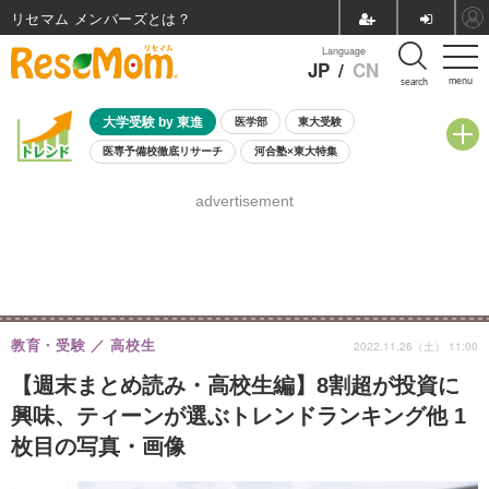
リセマム メンバーズ
Language
JP
/
CN
menu
search
大学受験 by 東進
医学部
東大受験
医専予備校徹底リサーチ
河合塾×東大特集
親子で考える大学選び
高校受験
中学受験
小学校受験
advertisement
共通テスト
夏休み
8月開催学校説明会・相談会
8月開催イベント・WS
全国公立高校 過去問
人気記事
自由研究教材（小学生向け）
自由研究教材（中学生向け）
ランキング
教育・受験
高校生
2022.11.26（土） 11:00
【週末まとめ読み・高校生編】8割超が投資に
興味、ティーンが選ぶトレンドランキング他 1
枚目の写真・画像