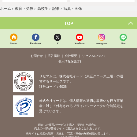
ホーム
›
教育・受験
›
高校生
›
記事
›
写真・画像
TOP
Home
Facebook
X
YouTube
Instagram
line
お問合せ
広告掲載
会社概要
リセマムについて
個人情報保護方針
リセマムは、株式会社イード（東証グロース上場）の運
営するサービスです。
証券コード：6038
株式会社イードは、個人情報の適切な取扱いを行う事業
者に対して付与されるプライバシーマークの付与認定を
受けています。
紹介した商品/サービスを購入、契約した場合に、
売上の一部が弊社サイトに還元されることがあります。
当サイトに掲載の記事・見出し・写真・画像の無断転載を禁じます。