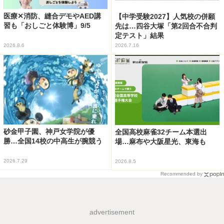
医療✕消防、縫合デモやAED講
【中学受験2027】人気校の併願
習も「おしごと体験博」9/5
先は…四谷大塚「第2回合不合判
定テスト」結果
2026.8.6
2026.7.16
砂金甲子園、神戸女学院が優
全国高校麻雀32チーム本選出
勝…全国14校の中高生が腕競う
場…麻布や大阪星光、東海も
2026.7.29
2026.8.5
Recommended by
advertisement