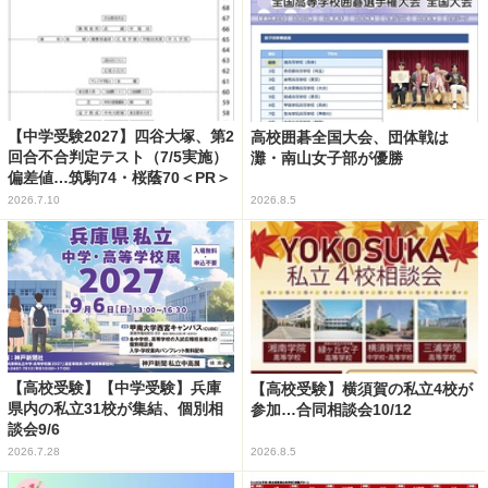
【中学受験2027】四谷大塚、第2
高校囲碁全国大会、団体戦は
回合不合判定テスト（7/5実施）
灘・南山女子部が優勝
偏差値…筑駒74・桜蔭70＜PR＞
2026.7.10
2026.8.5
【高校受験】【中学受験】兵庫
【高校受験】横須賀の私立4校が
県内の私立31校が集結、個別相
参加…合同相談会10/12
談会9/6
2026.7.28
2026.8.5