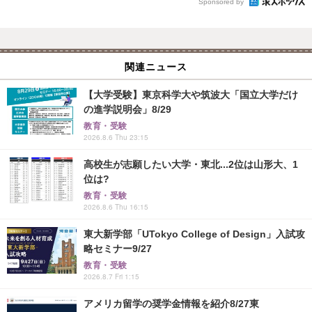
Sponsored by
関連ニュース
【大学受験】東京科学大や筑波大「国立大学だけ
の進学説明会」8/29
教育・受験
2026.8.6 Thu 23:15
高校生が志願したい大学・東北...2位は山形大、1
位は?
教育・受験
2026.8.6 Thu 16:15
東大新学部「UTokyo College of Design」入試攻
略セミナー9/27
教育・受験
2026.8.7 Fri 1:15
アメリカ留学の奨学金情報を紹介8/27東