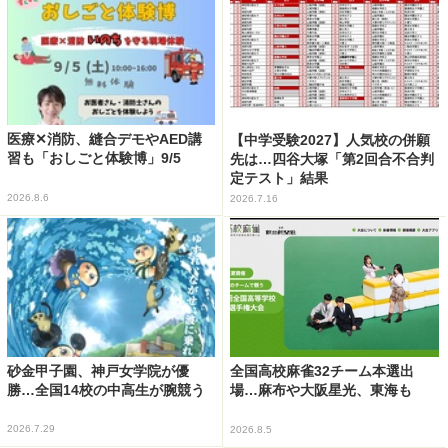
医療✕消防、縫合デモやAED講
【中学受験2027】人気校の併願
習も「おしごと体験博」9/5
先は…四谷大塚「第2回合不合判
定テスト」結果
2026.8.6
2026.7.16
砂金甲子園、神戸女学院が優
全国高校麻雀32チーム本選出
勝…全国14校の中高生が腕競う
場…麻布や大阪星光、東海も
2026.7.29
2026.8.5