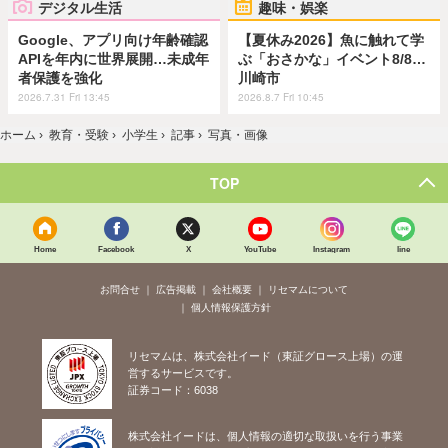
デジタル生活
趣味・娯楽
Google、アプリ向け年齢確認
【夏休み2026】魚に触れて学
APIを年内に世界展開…未成年
ぶ「おさかな」イベント8/8…
者保護を強化
川崎市
2026.7.31 Fri 13:45
2026.8.7 Fri 10:45
ホーム
›
教育・受験
›
小学生
›
記事
›
写真・画像
TOP
Home
Facebook
X
YouTube
Instagram
line
お問合せ
広告掲載
会社概要
リセマムについて
個人情報保護方針
リセマムは、株式会社イード（東証グロース上場）の運
営するサービスです。
証券コード：6038
株式会社イードは、個人情報の適切な取扱いを行う事業