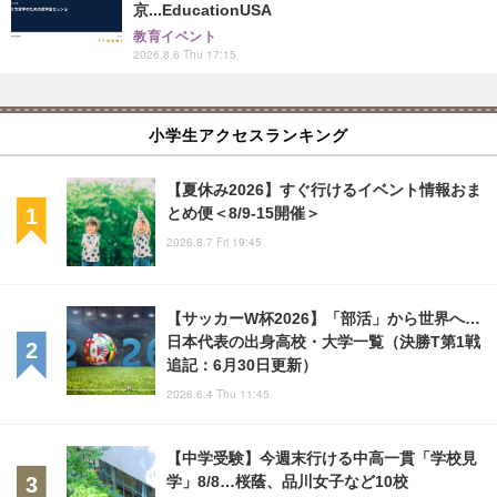
京...EducationUSA
教育イベント
2026.8.6 Thu 17:15
小学生アクセスランキング
【夏休み2026】すぐ行けるイベント情報おま
とめ便＜8/9-15開催＞
2026.8.7 Fri 19:45
【サッカーW杯2026】「部活」から世界へ…
日本代表の出身高校・大学一覧（決勝T第1戦
追記：6月30日更新）
2026.6.4 Thu 11:45
【中学受験】今週末行ける中高一貫「学校見
学」8/8…桜蔭、品川女子など10校