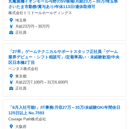
丸亀製麺イオンモール与野のSV候補/月給23万～30万/埼玉県
さいたま市勤務/賞与あり/年休113日/連休取得可
株式会社トリドールホールディングス
埼玉県
月給23万円～30万円
正社員
「27卒」ゲームテクニカルサポートスタッフ正社員「ゲーム
業界デビュー・シフト相談可」/定着率高い・未経験歓迎/中央
区日本橋2丁目
ベンタス株式会社
東京都
月給22万7,100円～31万6,600円
正社員
「8月入社可能!」/IT事務/月収27万～35万/未経験OK/年間休日
125日以上 No.7593
Courage Path株式会社
大阪府