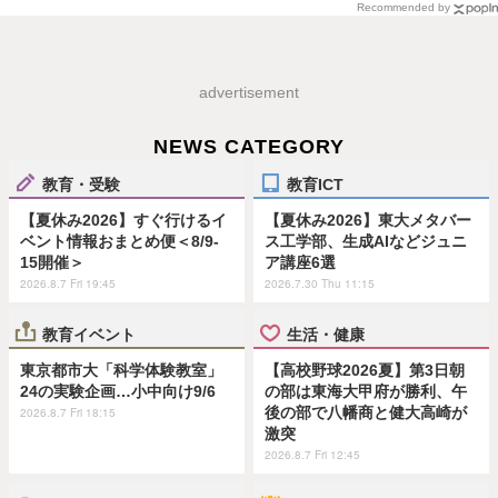
Recommended by
advertisement
NEWS CATEGORY
教育・受験
教育ICT
【夏休み2026】すぐ行けるイ
【夏休み2026】東大メタバー
ベント情報おまとめ便＜8/9-
ス工学部、生成AIなどジュニ
15開催＞
ア講座6選
2026.8.7 Fri 19:45
2026.7.30 Thu 11:15
教育イベント
生活・健康
東京都市大「科学体験教室」
【高校野球2026夏】第3日朝
24の実験企画…小中向け9/6
の部は東海大甲府が勝利、午
後の部で八幡商と健大高崎が
2026.8.7 Fri 18:15
激突
2026.8.7 Fri 12:45