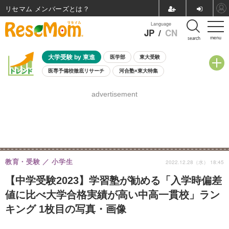
リセマム メンバーズ
Language
JP
/
CN
menu
search
大学受験 by 東進
医学部
東大受験
医専予備校徹底リサーチ
河合塾×東大特集
親子で考える大学選び
高校受験
中学受験
小学校受験
advertisement
共通テスト
夏休み
8月開催学校説明会・相談会
8月開催イベント・WS
全国公立高校 過去問
人気記事
自由研究教材（小学生向け）
自由研究教材（中学生向け）
ランキング
教育・受験
小学生
2022.12.28（水） 18:45
【中学受験2023】学習塾が勧める「入学時偏差
値に比べ大学合格実績が高い中高一貫校」ラン
キング 1枚目の写真・画像