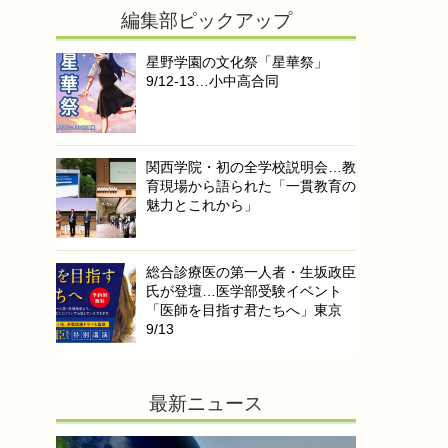
編集部ピックアップ
星野学園の文化祭「星華祭」
9/12-13…小中高合同
関西学院・初の全学校説明会…教
育現場から語られた「一貫教育の
魅力とこれから」
総合診療医の第一人者・生坂政臣
氏が登壇…医学部受験イベント
「医師を目指す君たちへ」東京
9/13
最新ニュース