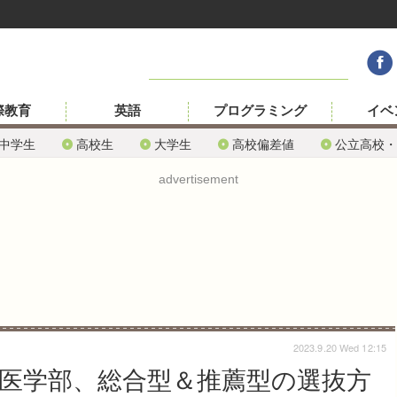
際教育
英語
プログラミング
イベ
中学生
高校生
大学生
高校偏差値
公立高校・
advertisement
2023.9.20 Wed 12:15
大医学部、総合型＆推薦型の選抜方