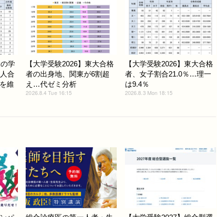
大の学
【大学受験2026】東大合格
【大学受験2026】東大合格
3人合
者の出身地、関東が6割超
者、女子割合21.0％…理一
を維
え…代ゼミ分析
は9.4％
2026.8.4 Tue 16:15
2026.8.3 Mon 18:15