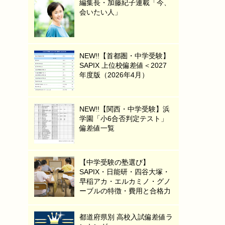
編集長・加藤紀子連載「今、
会いたい人」
NEW!!【首都圏・中学受験】
SAPIX 上位校偏差値＜2027
年度版（2026年4月）
NEW!!【関西・中学受験】浜
学園「小6合否判定テスト」
偏差値一覧
【中学受験の塾選び】
SAPIX・日能研・四谷大塚・
早稲アカ・エルカミノ・グノ
ーブルの特徴・費用と合格力
都道府県別 高校入試偏差値ラ