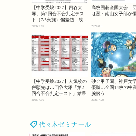
【中学受験2027】四谷大
高校囲碁全国大会、
塚、第2回合不合判定テス
は灘・南山女子部が
ト（7/5実施）偏差値…筑駒
74・桜蔭70＜PR＞
2026.7.10
2026.8.5
【中学受験2027】人気校の
砂金甲子園、神戸女
併願先は…四谷大塚「第2
優勝…全国14校の中
回合不合判定テスト」結果
腕競う
2026.7.16
2026.7.29
代々木ゼミナール