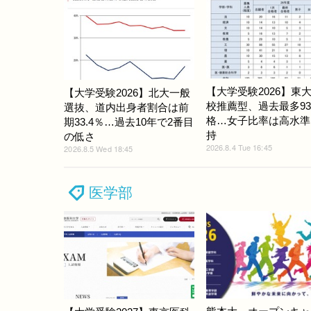
【大学受験2026】東
【大学受験2026】北大一般
校推薦型、過去最多9
選抜、道内出身者割合は前
格…女子比率は高水準
期33.4％…過去10年で2番目
持
の低さ
2026.8.4 Tue 16:45
2026.8.5 Wed 18:45
医学部