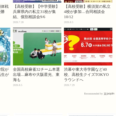
団体戦
【高校受験】【中学受験】
【高校受験】横須賀の私立
優勝
兵庫県内の私立31校が集
4校が参加…合同相談会
結、個別相談会9/6
10/12
2026.7.28
2026.8.5
学院が
全国高校麻雀32チーム本選
渋幕や東大寺学園など40
高生が
出場…麻布や大阪星光、東
校、高校生クイズTOKYO
海も
ラウンドへ
2026.8.5
2026.7.29
Recommended by