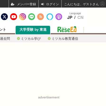
ログイン
こんにちは、ゲストさん
Language
JP
/
CN
ント
大学受験 by 東進
過去問
ミツカル学び
ミツカル教育通信
advertisement