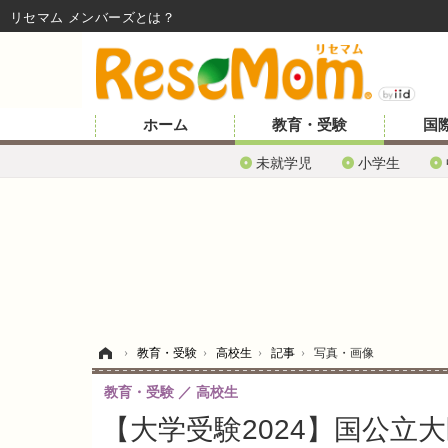
リセマム メンバーズ
ホーム
教育・受験
国
未就学児
小学生
ホーム
›
教育・受験
›
高校生
›
記事
›
写真・画像
教育・受験
高校生
【大学受験2024】国公立