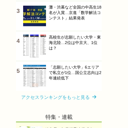
灘・渋幕など全国の中高生18
名が入賞…京進「数学解法コ
ンテスト」結果発表
高校生が志願したい大学・東
海北陸…2位は中京大、1位
は？
「志願したい大学」6エリア
で私立が1位…国公立志向は2
年連続低下
アクセスランキングをもっと見る
特集・連載