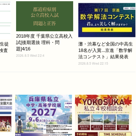
2018年度 千葉県公立高校入
試[後期選抜 理科・問
生徒
灘・渋幕など全国の中高生
題]4/16
力検査
18名が入賞...京進「数学解
2026.8.5 Wed 22:4
法コンテスト」結果発表
2026.8.5 Wed 22:15