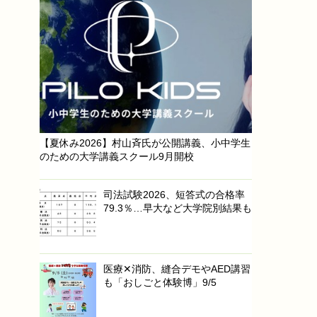
【夏休み2026】村山斉氏が公開講義、小中学生
のための大学講義スクール9月開校
司法試験2026、短答式の合格率
79.3％…早大など大学院別結果も
医療✕消防、縫合デモやAED講習
も「おしごと体験博」9/5