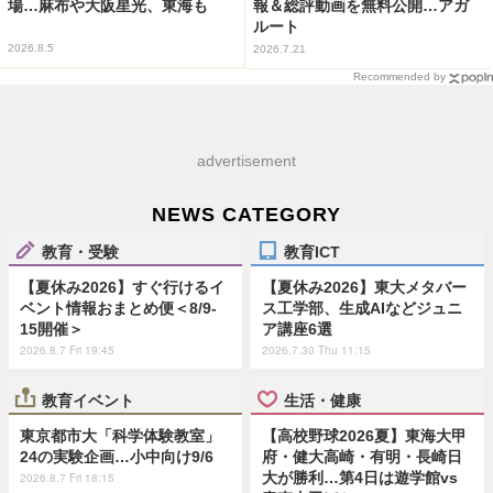
場…麻布や大阪星光、東海も
報＆総評動画を無料公開…アガ
ルート
2026.8.5
2026.7.21
Recommended by
advertisement
NEWS CATEGORY
教育・受験
教育ICT
【夏休み2026】すぐ行けるイ
【夏休み2026】東大メタバー
ベント情報おまとめ便＜8/9-
ス工学部、生成AIなどジュニ
15開催＞
ア講座6選
2026.8.7 Fri 19:45
2026.7.30 Thu 11:15
教育イベント
生活・健康
東京都市大「科学体験教室」
【高校野球2026夏】東海大甲
24の実験企画…小中向け9/6
府・健大高崎・有明・長崎日
大が勝利…第4日は遊学館vs
2026.8.7 Fri 18:15