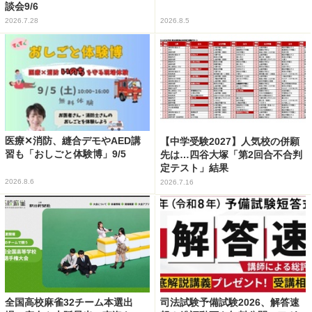
談会9/6
2026.7.28
2026.8.5
医療✕消防、縫合デモやAED講
【中学受験2027】人気校の併願
習も「おしごと体験博」9/5
先は…四谷大塚「第2回合不合判
定テスト」結果
2026.8.6
2026.7.16
全国高校麻雀32チーム本選出
司法試験予備試験2026、解答速