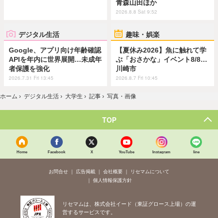
青森山田ほか
2026.8.8 Sat 9:52
デジタル生活
趣味・娯楽
Google、アプリ向け年齢確認
【夏休み2026】魚に触れて学
APIを年内に世界展開…未成年
ぶ「おさかな」イベント8/8…
者保護を強化
川崎市
2026.7.31 Fri 13:45
2026.8.7 Fri 10:45
ホーム
›
デジタル生活
›
大学生
›
記事
›
写真・画像
TOP
Home
Facebook
X
YouTube
Instagram
line
お問合せ
広告掲載
会社概要
リセマムについて
個人情報保護方針
リセマムは、株式会社イード（東証グロース上場）の運
営するサービスです。