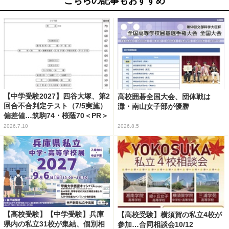
こちらの記事もおすすめ
【中学受験2027】四谷大塚、第2
高校囲碁全国大会、団体戦は
回合不合判定テスト（7/5実施）
灘・南山女子部が優勝
偏差値…筑駒74・桜蔭70＜PR＞
2026.7.10
2026.8.5
【高校受験】【中学受験】兵庫
【高校受験】横須賀の私立4校が
県内の私立31校が集結、個別相
参加…合同相談会10/12