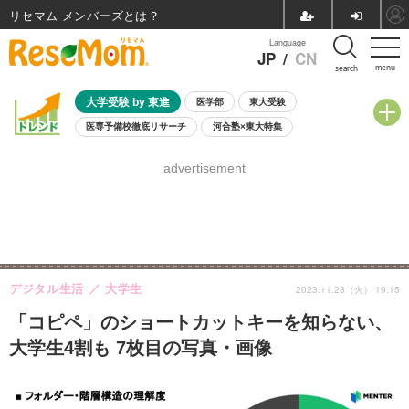
リセマム メンバーズ
Language
JP
/
CN
menu
search
大学受験 by 東進
医学部
東大受験
医専予備校徹底リサーチ
河合塾×東大特集
親子で考える大学選び
高校受験
中学受験
小学校受験
advertisement
共通テスト
夏休み
8月開催学校説明会・相談会
8月開催イベント・WS
全国公立高校 過去問
人気記事
自由研究教材（小学生向け）
自由研究教材（中学生向け）
ランキング
デジタル生活
大学生
2023.11.28（火） 19:15
「コピペ」のショートカットキーを知らない、
大学生4割も 7枚目の写真・画像