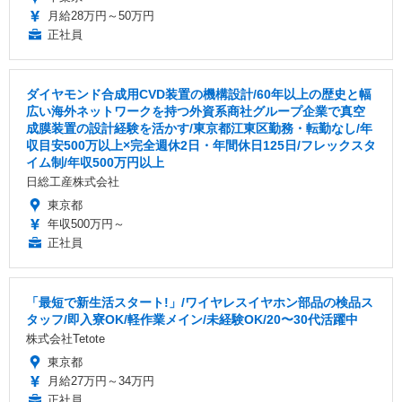
月給28万円～50万円
正社員
ダイヤモンド合成用CVD装置の機構設計/60年以上の歴史と幅
広い海外ネットワークを持つ外資系商社グループ企業で真空
成膜装置の設計経験を活かす/東京都江東区勤務・転勤なし/年
収目安500万以上×完全週休2日・年間休日125日/フレックスタ
イム制/年収500万円以上
日総工産株式会社
東京都
年収500万円～
正社員
「最短で新生活スタート!」/ワイヤレスイヤホン部品の検品ス
タッフ/即入寮OK/軽作業メイン/未経験OK/20〜30代活躍中
株式会社Tetote
東京都
月給27万円～34万円
正社員