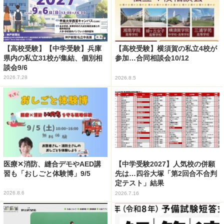
【高校受験】【中学受験】兵庫
【高校受験】横須賀の私立4校が
県内の私立31校が集結、個別相
参加…合同相談会10/12
談会9/6
2026.7.28
2026.8.5
医療✕消防、縫合デモやAED講
【中学受験2027】人気校の併願
習も「おしごと体験博」9/5
先は…四谷大塚「第2回合不合判
定テスト」結果
2026.8.6
2026.7.16