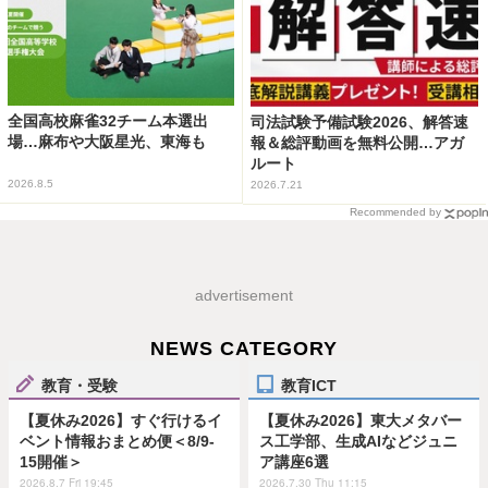
全国高校麻雀32チーム本選出
司法試験予備試験2026、解答速
場…麻布や大阪星光、東海も
報＆総評動画を無料公開…アガ
ルート
2026.8.5
2026.7.21
Recommended by
advertisement
NEWS CATEGORY
教育・受験
教育ICT
【夏休み2026】すぐ行けるイ
【夏休み2026】東大メタバー
ベント情報おまとめ便＜8/9-
ス工学部、生成AIなどジュニ
15開催＞
ア講座6選
2026.8.7 Fri 19:45
2026.7.30 Thu 11:15