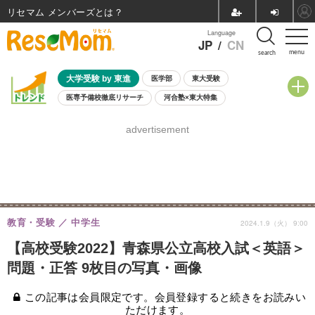
リセマム メンバーズ
Language
JP
/
CN
menu
search
大学受験 by 東進
医学部
東大受験
医専予備校徹底リサーチ
河合塾×東大特集
親子で考える大学選び
高校受験
中学受験
小学校受験
advertisement
共通テスト
夏休み
8月開催学校説明会・相談会
8月開催イベント・WS
全国公立高校 過去問
人気記事
自由研究教材（小学生向け）
自由研究教材（中学生向け）
ランキング
教育・受験
中学生
2024.1.9（火） 9:00
【高校受験2022】青森県公立高校入試＜英語＞
問題・正答 9枚目の写真・画像
この記事は会員限定です。会員登録すると続きをお読みい
ただけます。