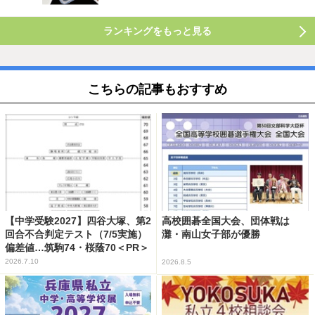
ランキングをもっと見る
こちらの記事もおすすめ
【中学受験2027】四谷大塚、第2
高校囲碁全国大会、団体戦は
回合不合判定テスト（7/5実施）
灘・南山女子部が優勝
偏差値…筑駒74・桜蔭70＜PR＞
2026.7.10
2026.8.5