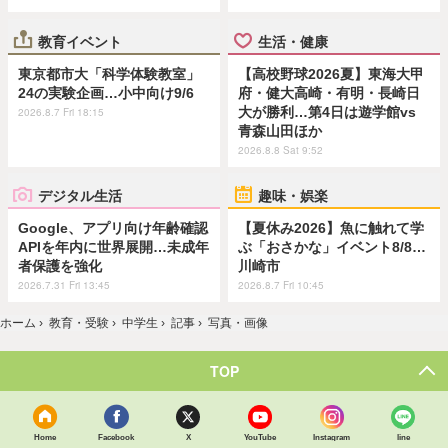
教育イベント
生活・健康
東京都市大「科学体験教室」
【高校野球2026夏】東海大甲
24の実験企画…小中向け9/6
府・健大高崎・有明・長崎日
大が勝利…第4日は遊学館vs
2026.8.7 Fri 18:15
青森山田ほか
2026.8.8 Sat 9:52
デジタル生活
趣味・娯楽
Google、アプリ向け年齢確認
【夏休み2026】魚に触れて学
APIを年内に世界展開…未成年
ぶ「おさかな」イベント8/8…
者保護を強化
川崎市
2026.7.31 Fri 13:45
2026.8.7 Fri 10:45
ホーム
›
教育・受験
›
中学生
›
記事
›
写真・画像
TOP
Home
Facebook
X
YouTube
Instagram
line