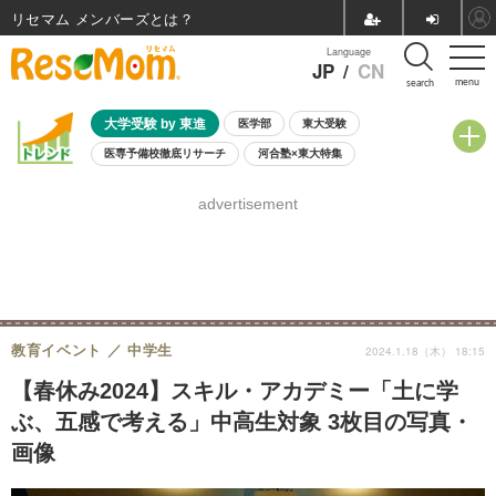
リセマム メンバーズ
Language
JP
/
CN
menu
search
大学受験 by 東進
医学部
東大受験
医専予備校徹底リサーチ
河合塾×東大特集
親子で考える大学選び
高校受験
中学受験
小学校受験
advertisement
共通テスト
夏休み
8月開催学校説明会・相談会
8月開催イベント・WS
全国公立高校 過去問
人気記事
自由研究教材（小学生向け）
自由研究教材（中学生向け）
ランキング
教育イベント
中学生
2024.1.18（木） 18:15
【春休み2024】スキル・アカデミー「土に学
ぶ、五感で考える」中高生対象 3枚目の写真・
画像