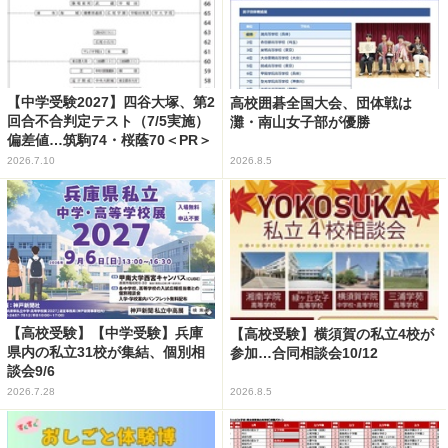
【中学受験2027】四谷大塚、第2
高校囲碁全国大会、団体戦は
回合不合判定テスト（7/5実施）
灘・南山女子部が優勝
偏差値…筑駒74・桜蔭70＜PR＞
2026.7.10
2026.8.5
【高校受験】【中学受験】兵庫
【高校受験】横須賀の私立4校が
県内の私立31校が集結、個別相
参加…合同相談会10/12
談会9/6
2026.7.28
2026.8.5