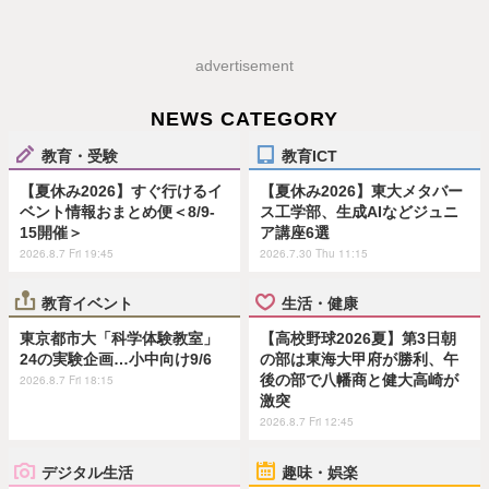
advertisement
NEWS CATEGORY
教育・受験
教育ICT
【夏休み2026】すぐ行けるイ
【夏休み2026】東大メタバー
ベント情報おまとめ便＜8/9-
ス工学部、生成AIなどジュニ
15開催＞
ア講座6選
2026.8.7 Fri 19:45
2026.7.30 Thu 11:15
教育イベント
生活・健康
東京都市大「科学体験教室」
【高校野球2026夏】第3日朝
24の実験企画…小中向け9/6
の部は東海大甲府が勝利、午
後の部で八幡商と健大高崎が
2026.8.7 Fri 18:15
激突
2026.8.7 Fri 12:45
デジタル生活
趣味・娯楽