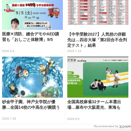
医療✕消防、縫合デモやAED講
【中学受験2027】人気校の併願
習も「おしごと体験博」9/5
先は…四谷大塚「第2回合不合判
定テスト」結果
2026.8.6
2026.7.16
砂金甲子園、神戸女学院が優
全国高校麻雀32チーム本選出
勝…全国14校の中高生が腕競う
場…麻布や大阪星光、東海も
2026.7.29
2026.8.5
Recommended by