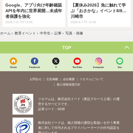
Google、アプリ向け年齢確認
【夏休み2026】魚に触れて学
APIを年内に世界展開…未成年
ぶ「おさかな」イベント8/8…
者保護を強化
川崎市
2026.7.31 Fri 13:45
2026.8.7 Fri 10:45
ホーム
›
教育イベント
›
中学生
›
記事
›
写真・画像
TOP
Home
Facebook
X
YouTube
Instagram
line
お問合せ
広告掲載
会社概要
リセマムについて
個人情報保護方針
リセマムは、株式会社イード（東証グロース上場）の運
営するサービスです。
証券コード：6038
株式会社イードは、個人情報の適切な取扱いを行う事業
者に対して付与されるプライバシーマークの付与認定を
受けています。