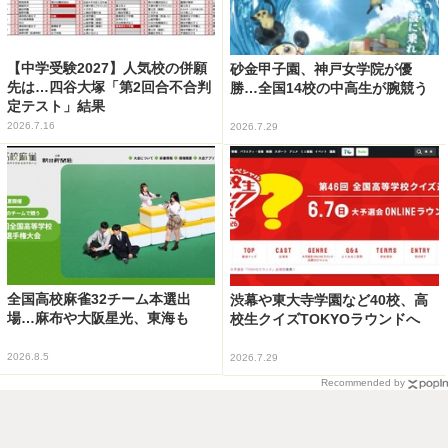
【中学受験2027】人気校の併願
砂金甲子園、神戸女学院が優
先は…四谷大塚「第2回合不合判
勝…全国14校の中高生が腕競う
定テスト」結果
2026.7.16
2026.7.29
全国高校麻雀32チーム本選出
渋幕や東大寺学園など40校、高
場…麻布や大阪星光、東海も
校生クイズTOKYOラウンドへ
2026.8.5
2026.7.29
Recommended by