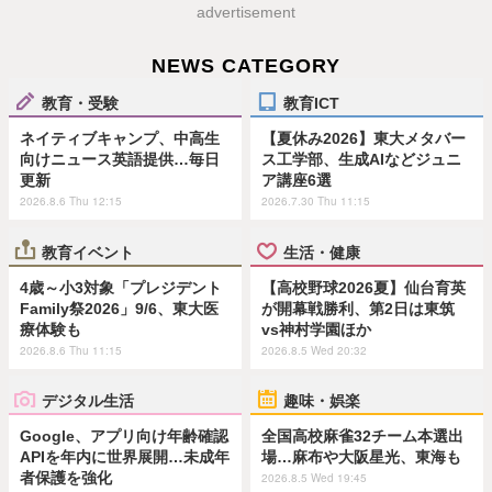
advertisement
NEWS CATEGORY
教育・受験
教育ICT
ネイティブキャンプ、中高生
【夏休み2026】東大メタバー
向けニュース英語提供…毎日
ス工学部、生成AIなどジュニ
更新
ア講座6選
2026.8.6 Thu 12:15
2026.7.30 Thu 11:15
教育イベント
生活・健康
4歳～小3対象「プレジデント
【高校野球2026夏】仙台育英
Family祭2026」9/6、東大医
が開幕戦勝利、第2日は東筑
療体験も
vs神村学園ほか
2026.8.6 Thu 11:15
2026.8.5 Wed 20:32
デジタル生活
趣味・娯楽
Google、アプリ向け年齢確認
全国高校麻雀32チーム本選出
APIを年内に世界展開…未成年
場…麻布や大阪星光、東海も
者保護を強化
2026.8.5 Wed 19:45