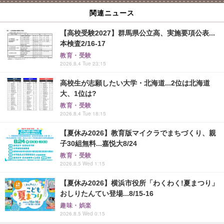
関連ニュース
【高校受験2027】群馬県公立高、実施要項公表...
本検査2/16-17
教育・受験
2026.8.4 Tue 23:15
高校生が志願したい大学・北海道...2位は北海道
大、1位は?
教育・受験
2026.8.4 Tue 18:15
【夏休み2026】教育版マイクラでまちづくり、親
子30組無料...嘉悦大8/24
教育・受験
2026.8.5 Wed 1:15
【夏休み2026】横浜市役所「わくわく!夏まつり」
おしりたんてい登場...8/15-16
趣味・娯楽
2026.8.5 Wed 0:15