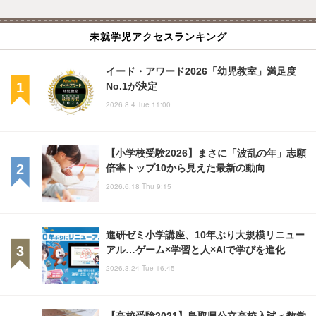
未就学児アクセスランキング
イード・アワード2026「幼児教室」満足度
No.1が決定
2026.8.4 Tue 11:00
【小学校受験2026】まさに「波乱の年」志願
倍率トップ10から見えた最新の動向
2026.6.18 Thu 9:15
進研ゼミ小学講座、10年ぶり大規模リニュー
アル…ゲーム×学習と人×AIで学びを進化
2026.3.24 Tue 16:45
【高校受験2021】鳥取県公立高校入試＜数学