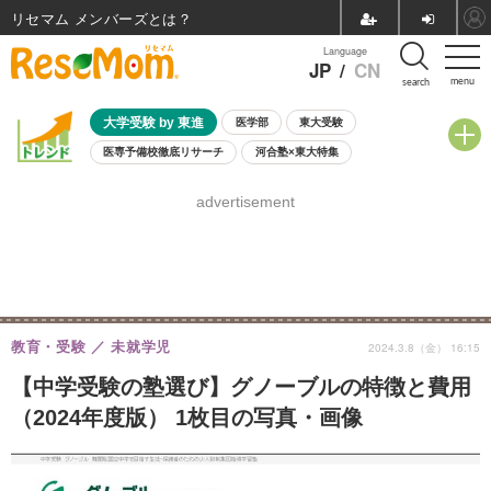
リセマム メンバーズ
Language
JP
/
CN
menu
search
大学受験 by 東進
医学部
東大受験
医専予備校徹底リサーチ
河合塾×東大特集
親子で考える大学選び
高校受験
中学受験
小学校受験
advertisement
共通テスト
夏休み
8月開催学校説明会・相談会
8月開催イベント・WS
全国公立高校 過去問
人気記事
自由研究教材（小学生向け）
自由研究教材（中学生向け）
ランキング
教育・受験
未就学児
2024.3.8（金） 16:15
【中学受験の塾選び】グノーブルの特徴と費用
（2024年度版） 1枚目の写真・画像