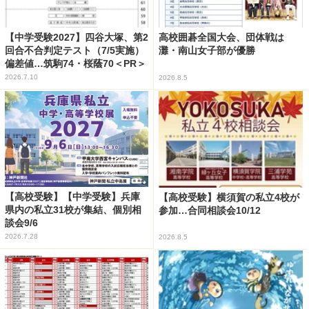
【中学受験2027】四谷大塚、第2
高校囲碁全国大会、団体戦は
回合不合判定テスト（7/5実施）
灘・南山女子部が優勝
偏差値…筑駒74・桜蔭70＜PR＞
2026.7.10
2026.8.5
【高校受験】【中学受験】兵庫
【高校受験】横須賀の私立4校が
県内の私立31校が集結、個別相
参加…合同相談会10/12
談会9/6
2026.7.28
2026.8.5