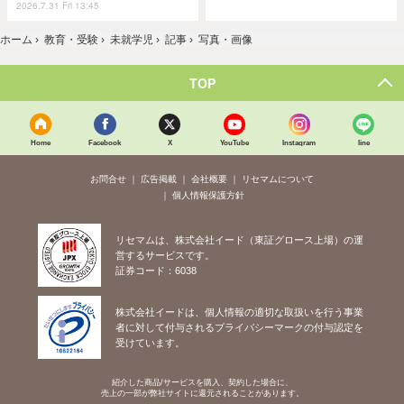
2026.7.31 Fri 13:45
ホーム
›
教育・受験
›
未就学児
›
記事
›
写真・画像
TOP
Home
Facebook
X
YouTube
Instagram
line
お問合せ
広告掲載
会社概要
リセマムについて
個人情報保護方針
リセマムは、株式会社イード（東証グロース上場）の運
営するサービスです。
証券コード：6038
株式会社イードは、個人情報の適切な取扱いを行う事業
者に対して付与されるプライバシーマークの付与認定を
受けています。
紹介した商品/サービスを購入、契約した場合に、
売上の一部が弊社サイトに還元されることがあります。