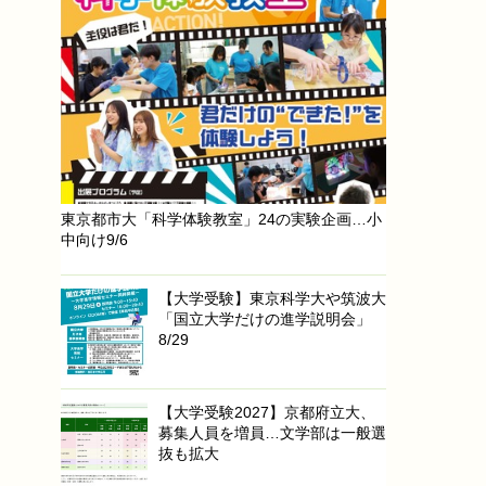
東京都市大「科学体験教室」24の実験企画…小
中向け9/6
【大学受験】東京科学大や筑波大
「国立大学だけの進学説明会」
8/29
【大学受験2027】京都府立大、
募集人員を増員…文学部は一般選
抜も拡大