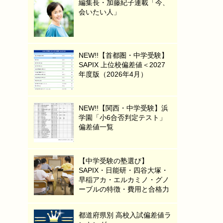
編集長・加藤紀子連載「今、
会いたい人」
NEW!!【首都圏・中学受験】
SAPIX 上位校偏差値＜2027
年度版（2026年4月）
NEW!!【関西・中学受験】浜
学園「小6合否判定テスト」
偏差値一覧
【中学受験の塾選び】
SAPIX・日能研・四谷大塚・
早稲アカ・エルカミノ・グノ
ーブルの特徴・費用と合格力
都道府県別 高校入試偏差値ラ