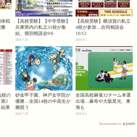
団体戦
【高校受験】【中学受験】
【高校受験】横須賀の私立
優勝
兵庫県内の私立31校が集
4校が参加…合同相談会
結、個別相談会9/6
10/12
2026.7.28
2026.8.5
気校の
砂金甲子園、神戸女学院が
全国高校麻雀32チーム本選
第2
優勝…全国14校の中高生が
出場…麻布や大阪星光、東
」結果
腕競う
海も
2026.7.29
2026.8.5
Recommended by