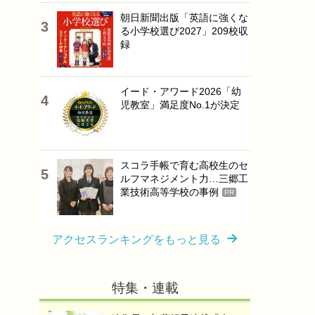
朝日新聞出版「英語に強くな
る小学校選び2027」209校収
録
イード・アワード2026「幼
児教室」満足度No.1が決定
スコラ手帳で育む高校生のセ
ルフマネジメント力…三郷工
業技術高等学校の事例
PR
アクセスランキングをもっと見る
特集・連載