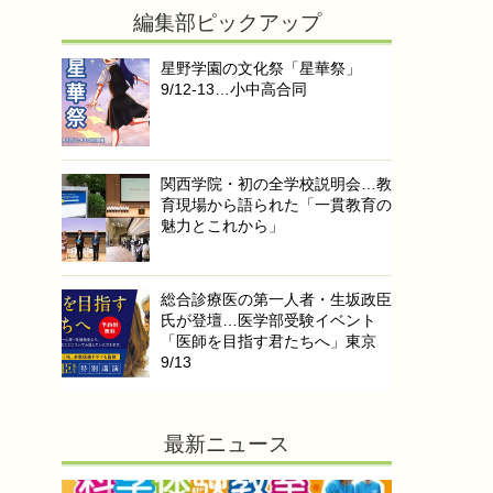
編集部ピックアップ
星野学園の文化祭「星華祭」
9/12-13…小中高合同
関西学院・初の全学校説明会…教
育現場から語られた「一貫教育の
魅力とこれから」
総合診療医の第一人者・生坂政臣
氏が登壇…医学部受験イベント
「医師を目指す君たちへ」東京
9/13
最新ニュース