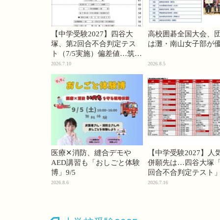
【中学受験2027】四谷大
高校囲碁全国大会、
塚、第2回合不合判定テス
は灘・南山女子部が
ト（7/5実施）偏差値…筑駒
74・桜蔭70＜PR＞
2026.7.10
2026.8.5
医療✕消防、縫合デモや
【中学受験2027】人
AED講習も「おしごと体験
併願先は…四谷大塚「
博」9/5
回合不合判定テスト
2026.8.6
2026.7.16