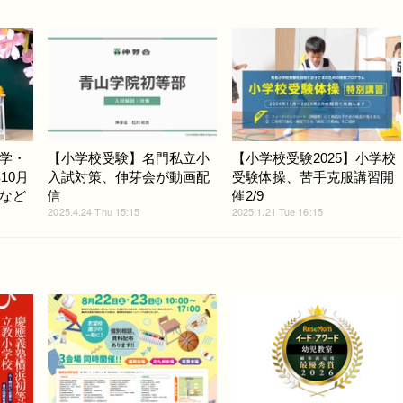
学・
【小学校受験】名門私立小
【小学校受験2025】小学校
10月
入試対策、伸芽会が動画配
受験体操、苦手克服講習開
など
信
催2/9
2025.4.24 Thu 15:15
2025.1.21 Tue 16:15