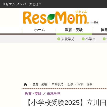
リセマム メンバーズ
ホーム
教育・受験
国
未就学児
小学生
ホーム
›
教育・受験
›
未就学児
›
記事
›
写真・画像
教育・受験
未就学児
【小学校受験2025】立川