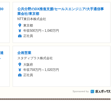
30
公共分野のDX推進支援/セールスエンジニア/大手通信事
業会社/東京都
NTT東日本株式会社
東京都
年収500万円～1,040万円
正社員
万達
企画営業
し
スタディプラス株式会社
大阪府
年収759万円～1,020万円
正社員
Sponsored by