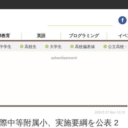
際教育
英語
プログラミング
イベ
中学生
高校生
大学生
高校偏差値
公立高校・
advertisement
2024.5.27 Mon 12:15
国際中等附属小、実施要綱を公表 2