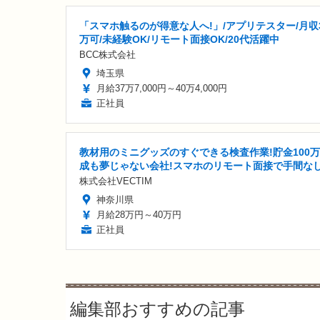
「スマホ触るのが得意な人へ!」/アプリテスター/月収
万可/未経験OK/リモート面接OK/20代活躍中
BCC株式会社
埼玉県
月給37万7,000円～40万4,000円
正社員
教材用のミニグッズのすぐできる検査作業!貯金100
成も夢じゃない会社!スマホのリモート面接で手間な
株式会社VECTIM
神奈川県
月給28万円～40万円
正社員
編集部おすすめの記事