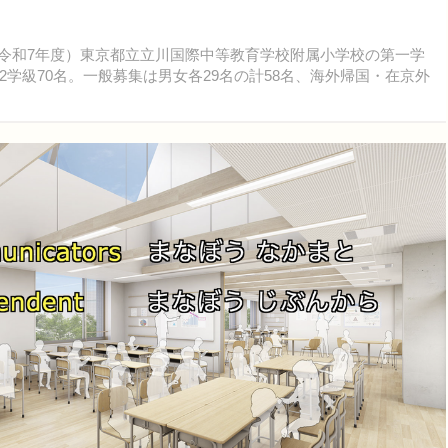
度（令和7年度）東京都立立川国際中等教育学校附属小学校の第一学
学級70名。一般募集は男女各29名の計58名、海外帰国・在京外